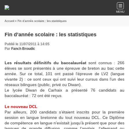
MENU
Accueil
» Fin d’année scolaire : les statistiques
Fin d’année scolaire : les statistiques
Publié le 11/07/2011 à 14:05
Par
Fanch Broudic
Les résultats définitifs du baccalauréat
sont connus : 266
élèves se sont présentés à une épreuve de breton au bac cette
année. Sur ce total, 101 ont passé l’épreuve de LV2 (langue
vivante 2) : ce sont ceux qui ont suivi leur cursus dans l’un des
réseaux bilingues (public, privé ou Diwan).
Le lycée Diwan de Carhaix a présenté 76 candidats au
baccalauréat : 72 ont été reçus.
Le nouveau DCL
Par ailleurs, 200 candidats s’étaient inscrits pour la première
session en langue bretonne du tout nouveau DCL. Ce Diplôme
de compétence en langue n’existait jusqu’à présent que pour des
langues de grande diffusion, comme l’anglais, l’allemand ou