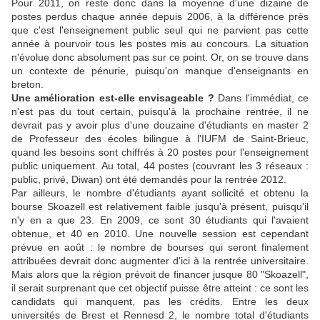
Pour 2011, on reste donc dans la moyenne d'une dizaine de
postes perdus chaque année depuis 2006, à la différence près
que c'est l'enseignement public seul qui ne parvient pas cette
année à pourvoir tous les postes mis au concours. La situation
n'évolue donc absolument pas sur ce point. Or, on se trouve dans
un contexte de pénurie, puisqu'on manque d'enseignants en
breton.
Une amélioration est-elle envisageable ?
Dans l'immédiat, ce
n'est pas du tout certain, puisqu'à la prochaine rentrée, il ne
devrait pas y avoir plus d'une douzaine d'étudiants en master 2
de Professeur des écoles bilingue à l'IUFM de Saint-Brieuc,
quand les besoins sont chiffrés à 20 postes pour l'enseignement
public uniquement. Au total, 44 postes (couvrant les 3 réseaux :
public, privé, Diwan) ont été demandés pour la rentrée 2012.
Par ailleurs, le nombre d'étudiants ayant sollicité et obtenu la
bourse Skoazell est relativement faible jusqu'à présent, puisqu'il
n'y en a que 23. En 2009, ce sont 30 étudiants qui l'avaient
obtenue, et 40 en 2010. Une nouvelle session est cependant
prévue en août : le nombre de bourses qui seront finalement
attribuées devrait donc augmenter d'ici à la rentrée universitaire.
Mais alors que la région prévoit de financer jusque 80 "Skoazell",
il serait surprenant que cet objectif puisse être atteint : ce sont les
candidats qui manquent, pas les crédits. Entre les deux
universités de Brest et Rennesd 2, le nombre total d'étudiants