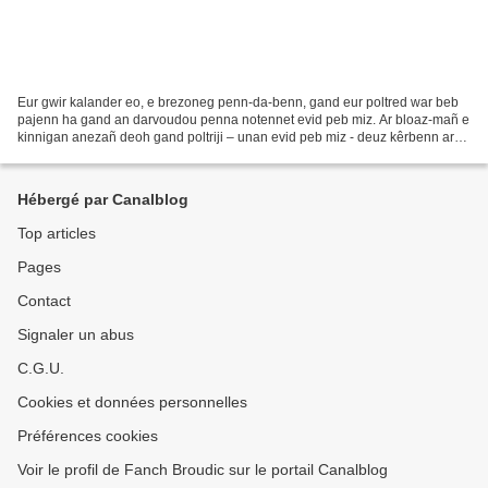
Eur gwir kalander eo, e brezoneg penn-da-benn, gand eur poltred war beb
pajenn ha gand an darvoudou penna notennet evid peb miz. Ar bloaz-mañ e
kinnigan anezañ deoh gand poltriji – unan evid peb miz - deuz kêrbenn ar
Portugal, Lisboa. Pellgarga anezañ...
Hébergé par Canalblog
Top articles
Pages
Contact
Signaler un abus
C.G.U.
Cookies et données personnelles
Préférences cookies
Voir le profil de Fanch Broudic sur le portail Canalblog