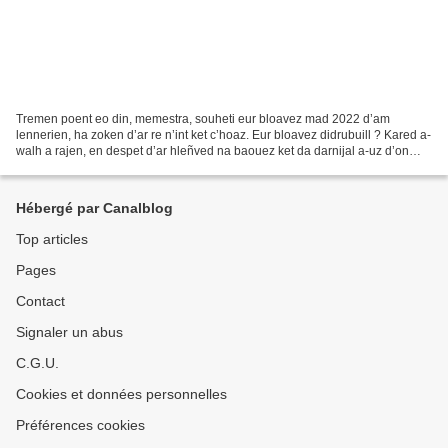
Tremen poent eo din, memestra, souheti eur bloavez mad 2022 d’am
lennerien, ha zoken d’ar re n’int ket c’hoaz. Eur bloavez didrubuill ? Kared a-
walh a rajen, en despet d’ar hleñved na baouez ket da darnijal a-uz d’on
fennou hag en-dro deom. Sed ne hellan...
Hébergé par Canalblog
Top articles
Pages
Contact
Signaler un abus
C.G.U.
Cookies et données personnelles
Préférences cookies