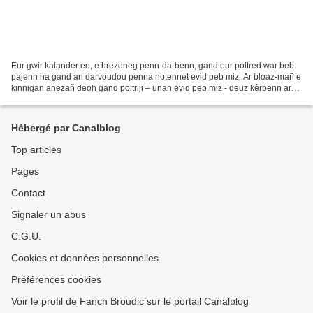
Eur gwir kalander eo, e brezoneg penn-da-benn, gand eur poltred war beb
pajenn ha gand an darvoudou penna notennet evid peb miz. Ar bloaz-mañ e
kinnigan anezañ deoh gand poltriji – unan evid peb miz - deuz kêrbenn ar
Portugal, Lisboa. Pellgarga anezañ...
Hébergé par Canalblog
Top articles
Pages
Contact
Signaler un abus
C.G.U.
Cookies et données personnelles
Préférences cookies
Voir le profil de Fanch Broudic sur le portail Canalblog