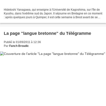
Hidetoshi Yanagawa, qui enseigne à l'Université de Kagoshima, sur l'île de
Kyushu, dans l'extrême sud du Japon. Il séjourne en Bretagne en ce moment
: après quelques jours à Quimper, il est cette semaine à Brest avant de se
rendre ensuite à Rennes.Le...
La page "langue bretonne" du Télégramme
Publié le 01/09/2011 à 12:36
Par
Fanch Broudic