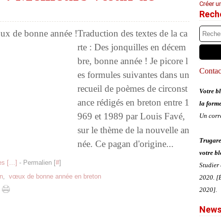
Créer u
Rech
Traduction des textes de la ca
rte : Des jonquilles en décem
bre, bonne année ! Je picore l
Contact
es formules suivantes dans un
recueil de poèmes de circonst
Votre bl
ance rédigés en breton entre 1
la form
969 et 1989 par Louis Favé,
Un corr
sur le thème de la nouvelle an
Trugare
née. Ce pagan d'origine...
votre bl
s [
…
]
- Permalien [
#
]
Studier
n
,
vœux de bonne année en breton
2020. [É
2020].
News