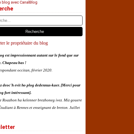
n blog avec CanalBlog
erche
er le propriétaire du blog
og est impressionnant autant sur le fond que sur
e. Chapeau bas !
espondant occitan, février 2020.
z deoc'h evit ho plog dedennus-kaer. [Merci pour
og fort intéressant].
 e Roazhon ha kelenner brezhoneg ivez. Miz gouere
tudiant à Rennes et enseignant de breton. Juillet
letter