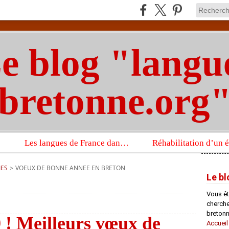
e blog "langu
bretonne.org
Les langues de France dans un imposant ouvrage sur la langue française que publient les Presses universitaires d’Oxford
IES
>
VOEUX DE BONNE ANNEE EN BRETON
Le bl
Vous êt
chercheu
bretonn
 ! Meilleurs vœux de
Accueil