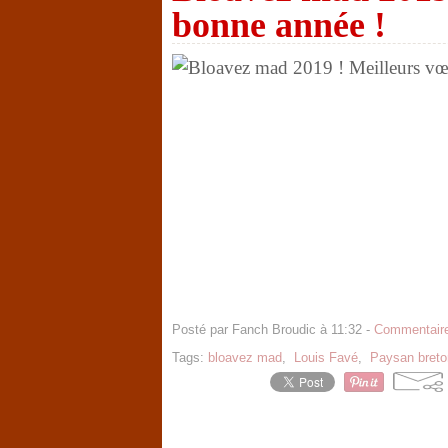
bonne année !
Posté par Fanch Broudic à 11:32 -
Commentaire
Tags:
bloavez mad
,
Louis Favé
,
Paysan breto