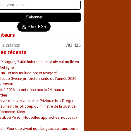
Flux RSS
siteurs
 la création
793 425
les récents
-Plouguer, 7 400 habitants, capitale culturelle en
Bretagne
, un 1er mai multicolore et revigoré
teuse Gwennyn : bretonnante de l’année 2026
s Priziou
zioù 2026 seront décernés le 24 mars à
rden
a viz meurz e vo lidet ar Priziou e bro-Dreger
 sur le n : le joli coup du ministre de la Justice,
 Darmanin. Mais…
e abbé Perrot. Nouvelles approches, nouveaux
s
ectif Pour que vivent nos langues se transforme