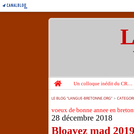
L
Home
Un colloque inédit du CRBC sur les victimes de l’année 1944
LE BLOG "LANGUE-BRETONNE.ORG"
>
CATEGOR
voeux de bonne annee en breton
28 décembre 2018
Bloavez mad 2019