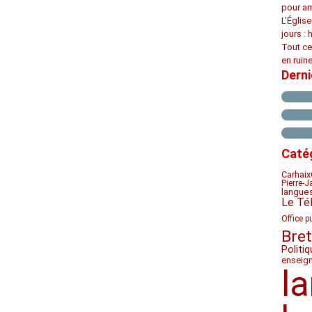
pour am
L’Églis
jours : 
Tout ce
en ruine
Dern
Caté
Carhaix
Pierre-J
langue
Le Té
Office p
Bre
Politiq
enseig
l