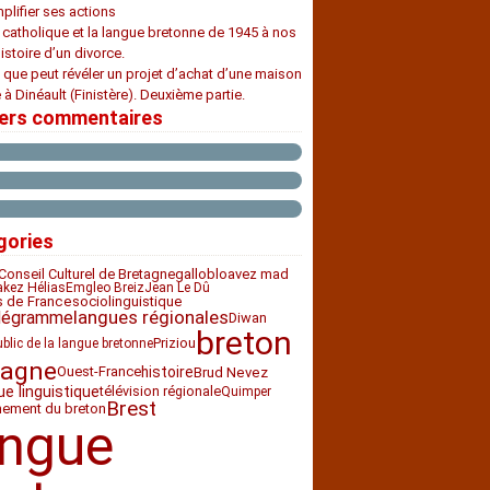
plifier ses actions
e catholique et la langue bretonne de 1945 à nos
histoire d’un divorce.
 que peut révéler un projet d’achat d’une maison
 à Dinéault (Finistère). Deuxième partie.
iers commentaires
gories
Conseil Culturel de Bretagne
bloavez mad
gallo
akez Hélias
Emgleo Breiz
Jean Le Dû
sociolinguistique
s de France
langues régionales
légramme
Diwan
breton
Priziou
ublic de la langue bretonne
tagne
histoire
Ouest-France
Brud Nevez
ue linguistique
télévision régionale
Quimper
Brest
nement du breton
angue