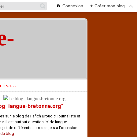
Connexion
+
Créer mon blog
e-
"
Réhabilitation d’un écrivain de langue bretonne aujourd’hui mal connu et méconnu
og "langue-bretonne.org"
es sur le blog de Fañch Broudic, journaliste et
r. Il est surtout question ici de langue
e, et de différents autres sujets à l'occasion.
 du blog