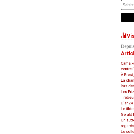
Vi
Depuis
Artic
Carhaix
centre 
À Brest
La chan
lors de
Les Pri
Trébeu
D’ar 24 
Le tilde
Gérald
Un autr
regard
Le coll