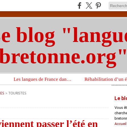
e blog "langu
bretonne.org
Les langues de France dans un imposant ouvrage sur la langue française que publient les Presses universitaires d’Oxford
IES
>
TOURISTES
Le bl
Vous êt
chercheu
bretonn
viennent passer l’été en
Accueil