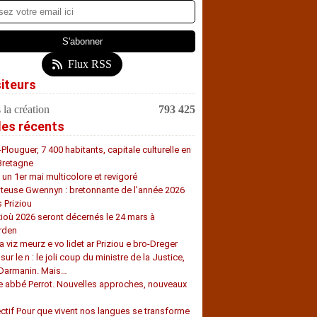
Flux RSS
siteurs
 la création
793 425
les récents
-Plouguer, 7 400 habitants, capitale culturelle en
Bretagne
, un 1er mai multicolore et revigoré
teuse Gwennyn : bretonnante de l’année 2026
s Priziou
zioù 2026 seront décernés le 24 mars à
rden
a viz meurz e vo lidet ar Priziou e bro-Dreger
 sur le n : le joli coup du ministre de la Justice,
 Darmanin. Mais…
e abbé Perrot. Nouvelles approches, nouveaux
s
ectif Pour que vivent nos langues se transforme