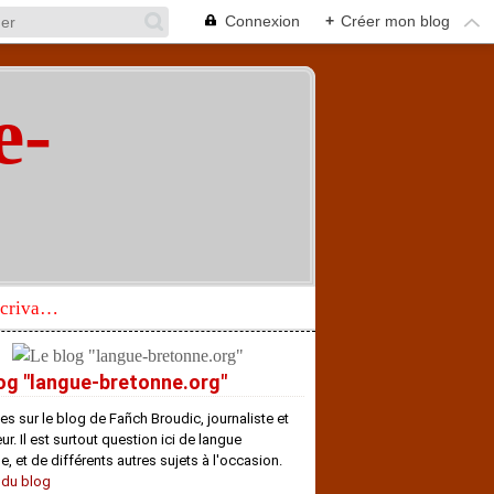
Connexion
+
Créer mon blog
e-
"
Réhabilitation d’un écrivain de langue bretonne aujourd’hui mal connu et méconnu
og "langue-bretonne.org"
es sur le blog de Fañch Broudic, journaliste et
r. Il est surtout question ici de langue
e, et de différents autres sujets à l'occasion.
 du blog