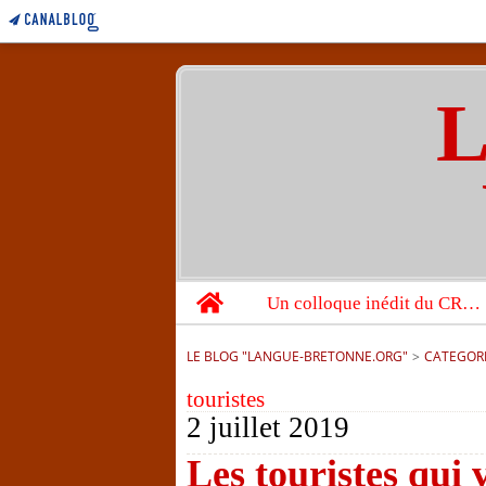
L
Home
Un colloque inédit du CRBC sur les victimes de l’année 1944
LE BLOG "LANGUE-BRETONNE.ORG"
>
CATEGOR
touristes
2 juillet 2019
Les touristes qui 