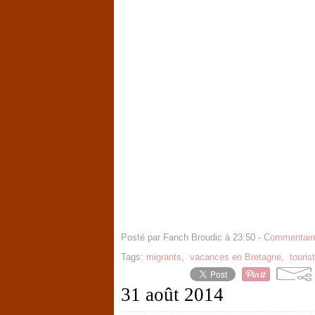
Posté par Fanch Broudic à 23:50 -
Commentaire
Tags:
migrants
,
vacances en Bretagne
,
touris
31 août 2014