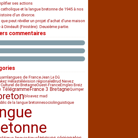
plifier ses actions
e catholique et la langue bretonne de 1945 à nos
histoire d’un divorce.
 que peut révéler un projet d’achat d’une maison
 à Dinéault (Finistère). Deuxième partie.
iers commentaires
gories
langues de France
uarn
Jean Le Dû
télévision régionale
Brud Nevez
akez Hélias
 Culturel de Bretagne
Ouest-France
Emgleo Breiz
e Télégramme
France 3 Bretagne
Quimper
breton
bloavez mad
sociolinguistique
ublic de la langue bretonne
angue
retonne
langues régionales
olitique linguistique