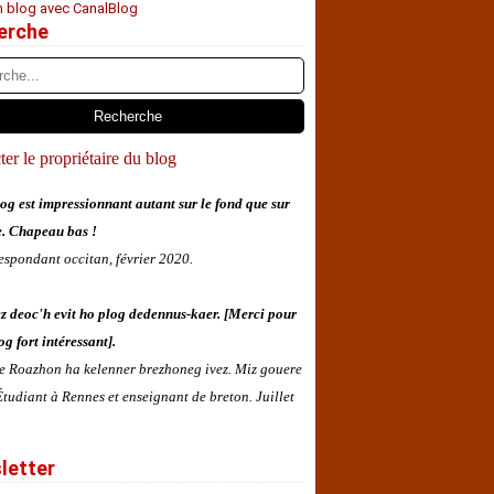
n blog avec CanalBlog
erche
er le propriétaire du blog
og est impressionnant autant sur le fond que sur
e. Chapeau bas !
espondant occitan, février 2020.
z deoc'h evit ho plog dedennus-kaer. [Merci pour
og fort intéressant].
 e Roazhon ha kelenner brezhoneg ivez. Miz gouere
tudiant à Rennes et enseignant de breton. Juillet
letter