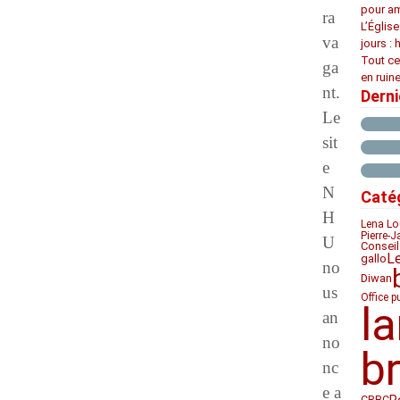
pour am
ra
L’Églis
va
jours : 
Tout ce
ga
en ruine
nt.
Dern
Le
sit
e
N
Caté
H
Lena Lo
Pierre-J
U
Conseil
L
gallo
no
Diwan
us
Office p
l
an
no
b
nc
e a
CRBC
P