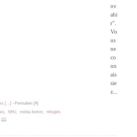
nv
ahi
r".
Vo
us
ne
co
nn
ais
sie
z...
s [
…
]
- Permalien [
#
]
tes
,
NHU
,
média breton
,
réfugiés