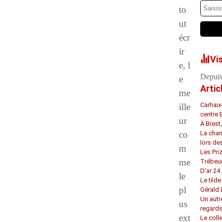
to
ut
écr
ir
Vi
e, l
Depuis
e
Artic
me
Carhaix
ille
centre 
ur
À Brest
co
La chan
lors de
m
Les Pri
me
Trébeu
D’ar 24 
le
Le tilde
pl
Gérald
Un autr
us
regard
ext
Le coll