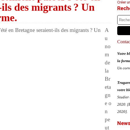
Créer u
-ils des migrants ? Un
Rech
irme.
A
u
Contact
no
m
Votre bl
la form
de
Un corr
la
Br
Trugare
eta
votre bl
gn
Studier
e o
2020. [É
n
2020].
pe
News
ut