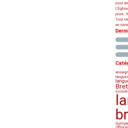
pour am
L’Églis
jours : 
Tout ce
en ruine
Dern
Caté
enseig
langue
langu
Bre
socioli
l
b
Quimpe
Office p