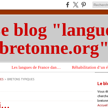
e blog "langu
bretonne.org
Les langues de France dans un imposant ouvrage sur la langue française que publient les Presses universitaires d’Oxford
IES
>
BRETONS TYPIQUES
Le bl
Vous êt
chercheu
bretonn
si…
Accueil