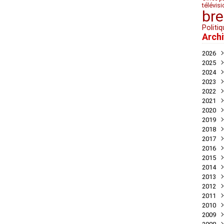
télévis
bre
Politiq
Arch
2026
2025
Juil
2024
Mai
Nov
2023
Avril
Oct
Déc
2022
Mar
Aoû
Nov
Déc
2021
Juil
Oct
Nov
Déc
2020
Mai
Sep
Oct
Nov
Déc
2019
Avril
Aoû
Sep
Oct
Nov
Déc
2018
Mar
Juil
Juil
Sep
Oct
Nov
Nov
2017
Févr
Jui
Jui
Aoû
Sep
Oct
Oct
Déc
2016
Janv
Mai
Mai
Juil
Aoû
Sep
Sep
Nov
Déc
2015
Avril
Avril
Jui
Juil
Aoû
Aoû
Oct
Nov
Déc
2014
Mar
Mar
Mai
Jui
Jui
Juil
Sep
Oct
Oct
Déc
2013
Févr
Févr
Avril
Mai
Mai
Jui
Aoû
Aoû
Sep
Nov
Déc
2012
Janv
Janv
Mar
Avril
Avril
Mai
Jui
Juil
Aoû
Oct
Nov
Déc
2011
Févr
Mar
Mar
Mar
Mai
Jui
Juil
Sep
Oct
Oct
Déc
2010
Janv
Févr
Févr
Févr
Avril
Mai
Jui
Aoû
Sep
Sep
Nov
Déc
2009
Janv
Janv
Janv
Mar
Mar
Mai
Juil
Aoû
Aoû
Oct
Nov
Déc