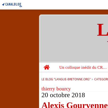
L
Home
Un colloque inédit du CRBC sur les victimes de l’année 1944
LE BLOG "LANGUE-BRETONNE.ORG"
>
CATEGOR
thierry bourcy
20 octobre 2018
Alexis Gourvennec 