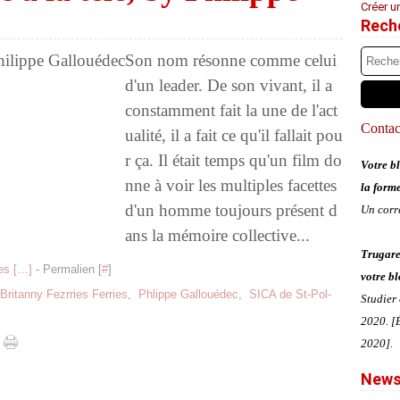
Créer u
Rech
Son nom résonne comme celui
d'un leader. De son vivant, il a
constamment fait la une de l'act
Contact
ualité, il a fait ce qu'il fallait pou
r ça. Il était temps qu'un film do
Votre bl
nne à voir les multiples facettes
la form
d'un homme toujours présent d
Un corr
ans la mémoire collective...
Trugare
s [
…
]
- Permalien [
#
]
votre bl
Britanny Fezrries Ferries
,
Phlippe Gallouédec
,
SICA de St-Pol-
Studier
2020. [É
2020].
News