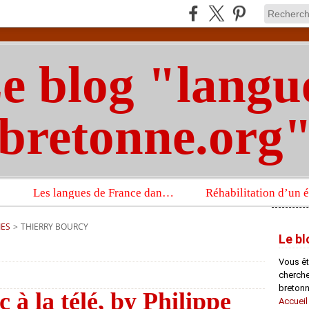
e blog "langu
bretonne.org
Les langues de France dans un imposant ouvrage sur la langue française que publient les Presses universitaires d’Oxford
IES
>
THIERRY BOURCY
Le bl
Vous êt
chercheu
bretonn
à la télé, by Philippe
Accueil