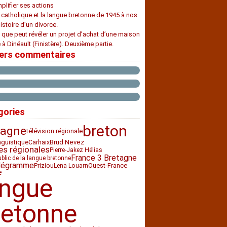
plifier ses actions
e catholique et la langue bretonne de 1945 à nos
histoire d’un divorce.
 que peut révéler un projet d’achat d’une maison
 à Dinéault (Finistère). Deuxième partie.
iers commentaires
gories
breton
tagne
télévision régionale
nguistique
Carhaix
Brud Nevez
es régionales
Pierre-Jakez Hélias
France 3 Bretagne
ublic de la langue bretonne
légramme
Priziou
Ouest-France
Lena Louarn
e
angue
retonne