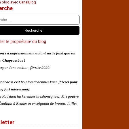
n blog avec CanalBlog
erche
er le propriétaire du blog
og est impressionnant autant sur le fond que sur
e. Chapeau bas !
espondant occitan, février 2020.
z deoc'h evit ho plog dedennus-kaer. [Merci pour
og fort intéressant].
 e Roazhon ha kelenner brezhoneg ivez. Miz gouere
tudiant à Rennes et enseignant de breton. Juillet
letter