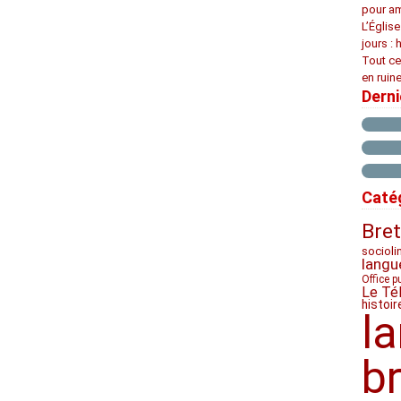
pour am
L’Églis
jours : 
Tout ce
en ruine
Dern
Caté
Bre
socioli
langu
Office p
Le Té
histoir
l
b