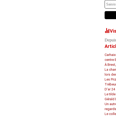
Vi
Depuis
Artic
Carhaix
centre 
À Brest
La chan
lors de
Les Pri
Trébeu
D’ar 24 
Le tilde
Gérald
Un autr
regard
Le coll