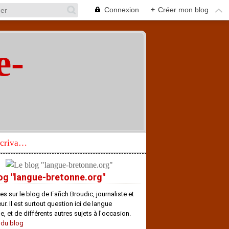
Connexion
+
Créer mon blog
e-
"
Réhabilitation d’un écrivain de langue bretonne aujourd’hui mal connu et méconnu
og "langue-bretonne.org"
es sur le blog de Fañch Broudic, journaliste et
r. Il est surtout question ici de langue
e, et de différents autres sujets à l'occasion.
 du blog