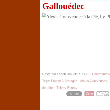
Gallouédec
Posté par Fanch Broudic à 23:22 -
Commentaire
Tags:
France 3 Bretagne
,
Alexis Gourvennec
,
de-Léon
,
Thierry Bourcy