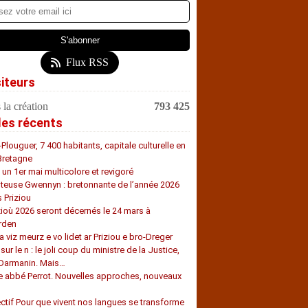
Flux RSS
siteurs
 la création
793 425
les récents
-Plouguer, 7 400 habitants, capitale culturelle en
Bretagne
, un 1er mai multicolore et revigoré
teuse Gwennyn : bretonnante de l’année 2026
s Priziou
zioù 2026 seront décernés le 24 mars à
rden
a viz meurz e vo lidet ar Priziou e bro-Dreger
 sur le n : le joli coup du ministre de la Justice,
 Darmanin. Mais…
e abbé Perrot. Nouvelles approches, nouveaux
s
ectif Pour que vivent nos langues se transforme