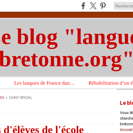
e blog "langu
bretonne.org
Les langues de France dans un imposant ouvrage sur la langue française que publient les Presses universitaires d’Oxford
IES
>
SAINT-RIVOAL
Le bl
Vous êt
chercheu
bretonn
d'élèves de l'école
Accueil