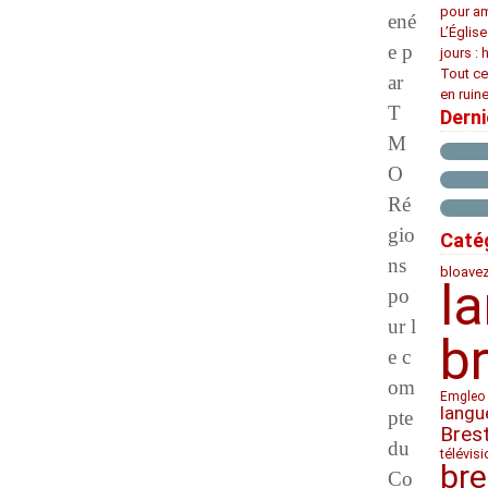
pour am
ené
L’Églis
e p
jours : 
Tout ce
ar
en ruine
T
Dern
M
O
Ré
gio
Caté
ns
bloave
l
po
ur l
b
e c
om
Emgleo 
langu
pte
Bres
du
télévis
bre
Co