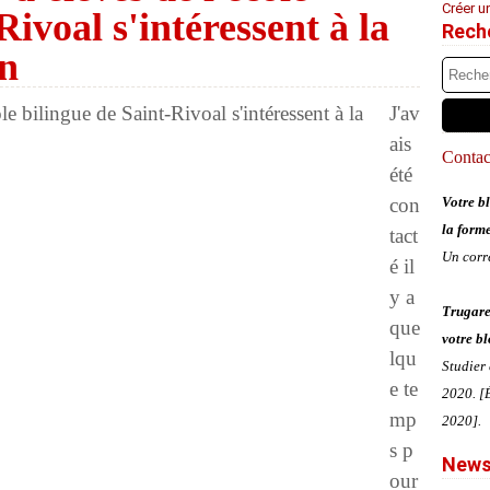
Créer u
Rivoal s'intéressent à la
Rech
on
J'av
ais
Contact
été
con
Votre bl
la form
tact
Un corr
é il
y a
Trugare
que
votre bl
lqu
Studier
e te
2020. [É
mp
2020].
s p
News
our