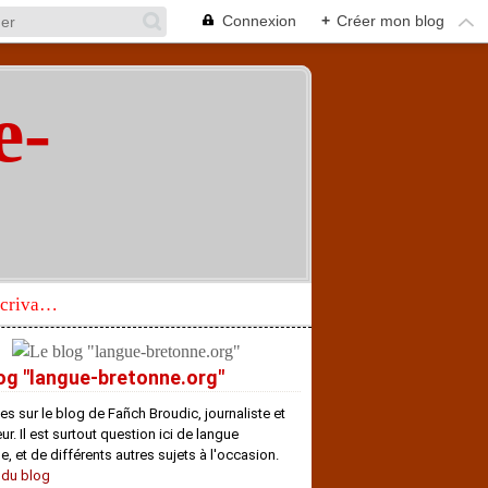
Connexion
+
Créer mon blog
e-
"
Réhabilitation d’un écrivain de langue bretonne aujourd’hui mal connu et méconnu
og "langue-bretonne.org"
es sur le blog de Fañch Broudic, journaliste et
r. Il est surtout question ici de langue
e, et de différents autres sujets à l'occasion.
 du blog