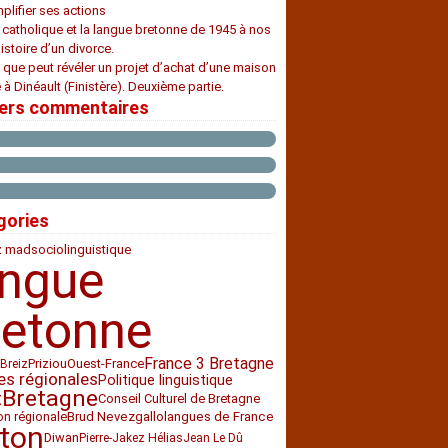
plifier ses actions
e catholique et la langue bretonne de 1945 à nos
histoire d’un divorce.
 que peut révéler un projet d’achat d’une maison
 à Dinéault (Finistère). Deuxième partie.
iers commentaires
gories
z mad
sociolinguistique
angue
retonne
France 3 Bretagne
Priziou
Ouest-France
Breiz
es régionales
Politique linguistique
Bretagne
t
Conseil Culturel de Bretagne
ion régionale
Brud Nevez
gallo
langues de France
ton
Diwan
Pierre-Jakez Hélias
Jean Le Dû