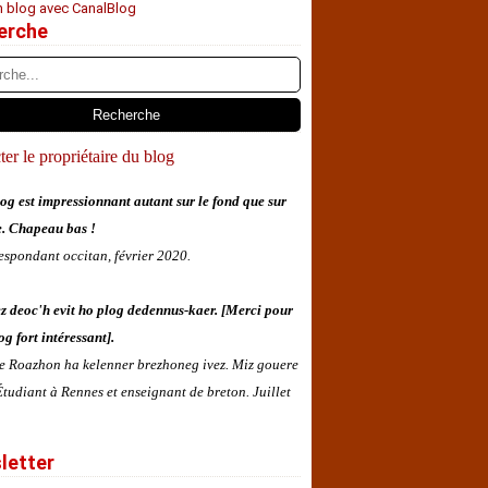
n blog avec CanalBlog
erche
er le propriétaire du blog
og est impressionnant autant sur le fond que sur
e. Chapeau bas !
espondant occitan, février 2020.
z deoc'h evit ho plog dedennus-kaer. [Merci pour
og fort intéressant].
 e Roazhon ha kelenner brezhoneg ivez. Miz gouere
tudiant à Rennes et enseignant de breton. Juillet
letter