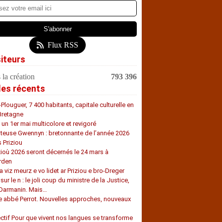
Flux RSS
siteurs
 la création
793 396
les récents
-Plouguer, 7 400 habitants, capitale culturelle en
Bretagne
, un 1er mai multicolore et revigoré
teuse Gwennyn : bretonnante de l’année 2026
s Priziou
zioù 2026 seront décernés le 24 mars à
rden
a viz meurz e vo lidet ar Priziou e bro-Dreger
 sur le n : le joli coup du ministre de la Justice,
 Darmanin. Mais…
e abbé Perrot. Nouvelles approches, nouveaux
s
ectif Pour que vivent nos langues se transforme