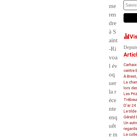
me
ren
dre
à S
Vi
aint
Depuis
-Ri
Artic
voa
Carhaix
l év
centre 
oq
À Brest
uer
La chan
lors de
la r
Les Pri
éce
Trébeu
D’ar 24 
nte
Le tilde
enq
Gérald
Un autr
uêt
regard
e m
Le coll