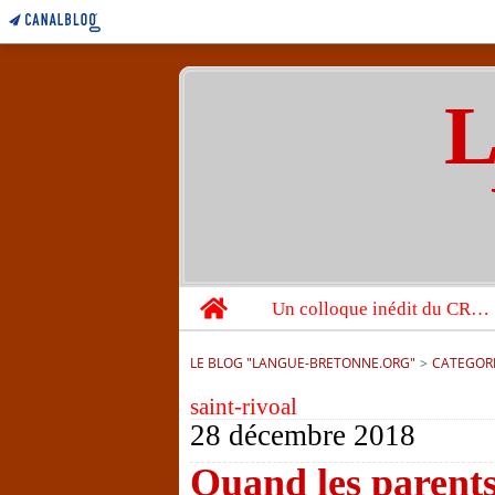
L
Home
Un colloque inédit du CRBC sur les victimes de l’année 1944
LE BLOG "LANGUE-BRETONNE.ORG"
>
CATEGOR
saint-rivoal
28 décembre 2018
Quand les parents 