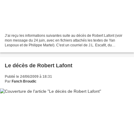
J’ai reçu les informations suivantes suite au décès de Robert Lafont (voir
mon message du 24 juin, avec en fichiers attachés les textes de Yan
Lespoux et de Philippe Martel). C'est un courriel de J.L. Escafit, du
mouvement “Gardarem la Tèrra”, que je...
Le décès de Robert Lafont
Publié le 24/06/2009 à 18:31
Par
Fanch Broudic