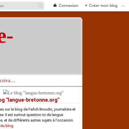
Connexion
+
Créer mon blog
e-
"
Réhabilitation d’un écrivain de langue bretonne aujourd’hui mal connu et méconnu
og "langue-bretonne.org"
es sur le blog de Fañch Broudic, journaliste et
r. Il est surtout question ici de langue
e, et de différents autres sujets à l'occasion.
 du blog