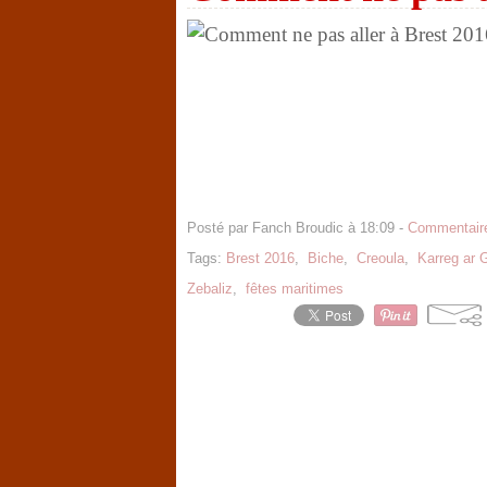
Posté par Fanch Broudic à 18:09 -
Commentaire
Tags:
Brest 2016
,
Biche
,
Creoula
,
Karreg ar 
Zebaliz
,
fêtes maritimes