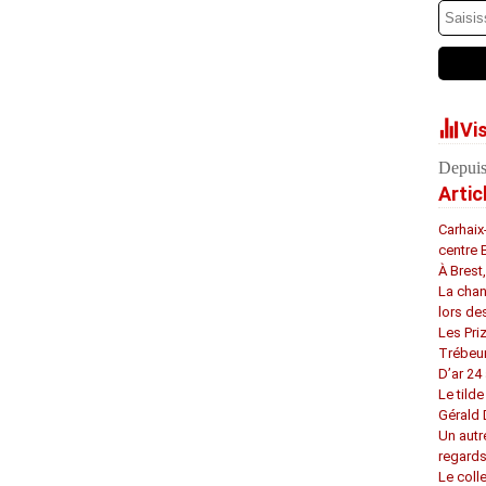
Vi
Depuis
Artic
Carhaix
centre 
À Brest
La chan
lors de
Les Pri
Trébeu
D’ar 24 
Le tilde
Gérald
Un autr
regard
Le coll