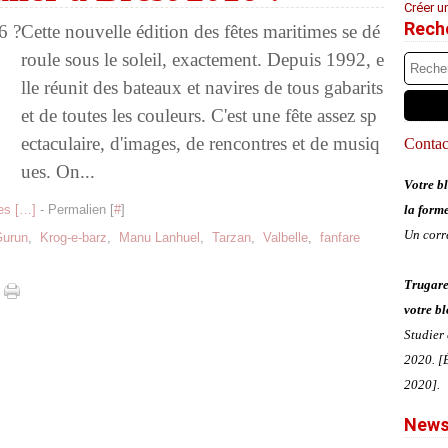
Créer u
Rech
Cette nouvelle édition des fêtes maritimes se dé
roule sous le soleil, exactement. Depuis 1992, e
lle réunit des bateaux et navires de tous gabarits
et de toutes les couleurs. C'est une fête assez sp
ectaculaire, d'images, de rencontres et de musiq
Contact
ues. On...
Votre bl
s [
…
]
- Permalien [
#
]
la form
Un corr
Gurun
,
Krog-e-barz
,
Manu Lanhuel
,
Tarzan
,
Valbelle
,
fanfare
Trugare
votre bl
Studier
2020. [É
2020].
News