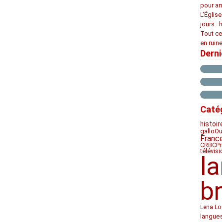
pour am
L’Églis
jours : 
Tout ce
en ruine
Dern
Caté
histoir
Ou
gallo
Franc
CRBC
Pr
télévis
l
b
Lena Lo
langue