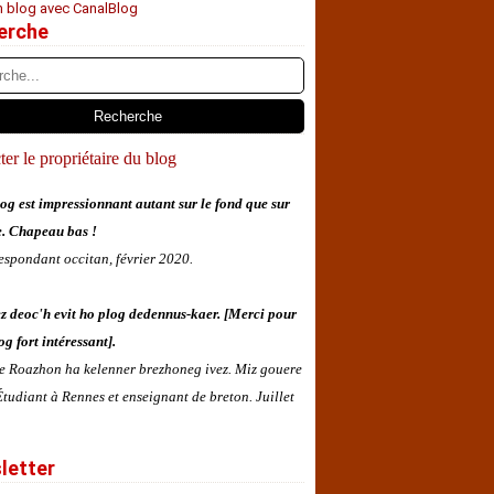
n blog avec CanalBlog
erche
er le propriétaire du blog
og est impressionnant autant sur le fond que sur
e. Chapeau bas !
espondant occitan, février 2020.
z deoc'h evit ho plog dedennus-kaer. [Merci pour
og fort intéressant].
 e Roazhon ha kelenner brezhoneg ivez. Miz gouere
tudiant à Rennes et enseignant de breton. Juillet
letter