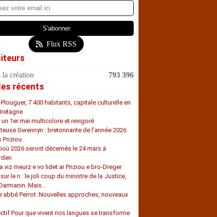
Flux RSS
siteurs
 la création
793 396
les récents
-Plouguer, 7 400 habitants, capitale culturelle en
Bretagne
, un 1er mai multicolore et revigoré
teuse Gwennyn : bretonnante de l’année 2026
s Priziou
zioù 2026 seront décernés le 24 mars à
rden
a viz meurz e vo lidet ar Priziou e bro-Dreger
 sur le n : le joli coup du ministre de la Justice,
 Darmanin. Mais…
e abbé Perrot. Nouvelles approches, nouveaux
s
ectif Pour que vivent nos langues se transforme