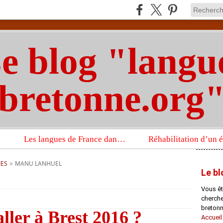
e blog "langu
bretonne.org
Les langues de France dans un imposant ouvrage sur la langue française que publient les Presses universitaires d’Oxford
IES
>
MANU LANHUEL
Le bl
Vous êt
chercheu
bretonn
ler à Brest 2016 ?
Accueil