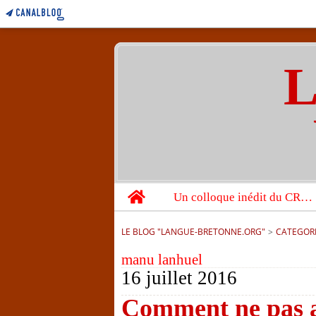
L
Home
Un colloque inédit du CRBC sur les victimes de l’année 1944
LE BLOG "LANGUE-BRETONNE.ORG"
>
CATEGOR
manu lanhuel
16 juillet 2016
Comment ne pas al