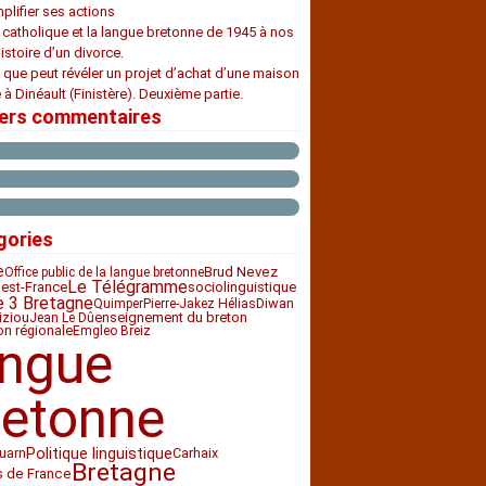
plifier ses actions
e catholique et la langue bretonne de 1945 à nos
histoire d’un divorce.
 que peut révéler un projet d’achat d’une maison
 à Dinéault (Finistère). Deuxième partie.
iers commentaires
gories
e
Brud Nevez
Office public de la langue bretonne
Le Télégramme
est-France
sociolinguistique
e 3 Bretagne
Diwan
Quimper
Pierre-Jakez Hélias
iziou
enseignement du breton
Jean Le Dû
ion régionale
Emgleo Breiz
angue
retonne
Politique linguistique
Carhaix
uarn
Bretagne
s de France