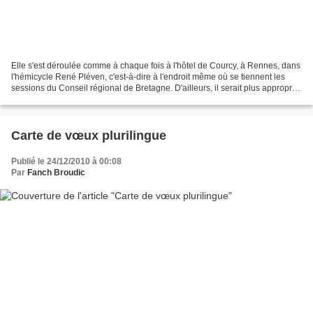
Elle s'est déroulée comme à chaque fois à l'hôtel de Courcy, à Rennes, dans
l'hémicycle René Pléven, c'est-à-dire à l'endroit même où se tiennent les
sessions du Conseil régional de Bretagne. D'ailleurs, il serait plus approprié
de parler de sessions...
Carte de vœux plurilingue
Publié le 24/12/2010 à 00:08
Par
Fanch Broudic