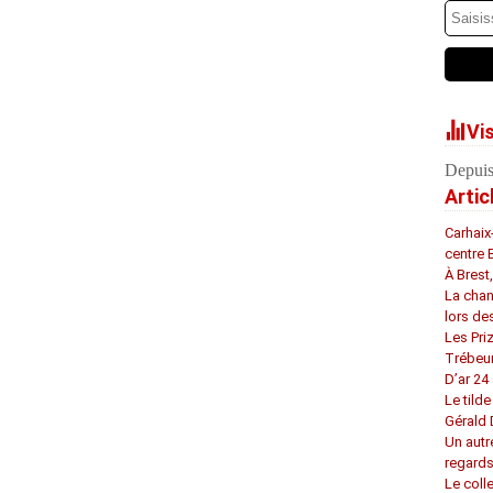
Vi
Depuis
Artic
Carhaix
centre 
À Brest
La chan
lors de
Les Pri
Trébeu
D’ar 24 
Le tilde
Gérald
Un autr
regard
Le coll