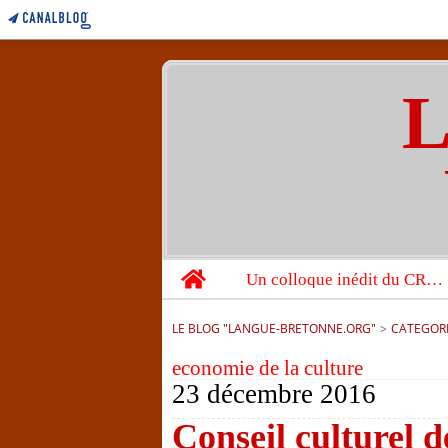
L
Home
Un colloque inédit du CRBC sur les victimes de l’année 1944
LE BLOG "LANGUE-BRETONNE.ORG"
>
CATEGOR
economie de la culture
23 décembre 2016
Conseil culturel d