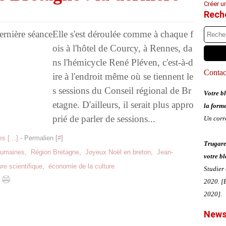
Créer u
Rech
Elle s'est déroulée comme à chaque f
ois à l'hôtel de Courcy, à Rennes, da
ns l'hémicycle René Pléven, c'est-à-d
Contact
ire à l'endroit même où se tiennent le
s sessions du Conseil régional de Br
Votre bl
etagne. D'ailleurs, il serait plus appro
la form
prié de parler de sessions...
Un corr
s [
…
]
- Permalien [
#
]
Trugare
humaines
,
Région Bretagne
,
Joyeux Noël en breton
,
Jean-
votre bl
ure scientifique
,
économie de la culture
Studier
2020. [É
2020].
News