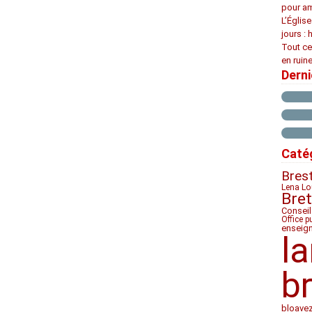
pour am
L’Églis
jours : 
Tout ce
en ruine
Dern
Caté
Bres
Lena Lo
Bre
Conseil
Office p
enseig
l
b
bloave