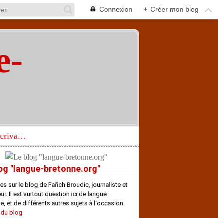
Connexion
+
Créer mon blog
e-
"
Réhabilitation d’un écrivain de langue bretonne aujourd’hui mal connu et méconnu
og "langue-bretonne.org"
es sur le blog de Fañch Broudic, journaliste et
r. Il est surtout question ici de langue
e, et de différents autres sujets à l'occasion.
 du blog