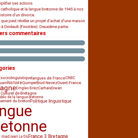
plifier ses actions
e catholique et la langue bretonne de 1945 à nos
histoire d’un divorce.
 que peut révéler un projet d’achat d’une maison
 à Dinéault (Finistère). Deuxième partie.
iers commentaires
gories
t
sociolinguistique
CRBC
langues de France
histoire
Ouest-France
Brud Nevez
uarn
Quimper
tagne
Carhaix
Diwan
Emgleo Breiz
 Culturel de Bretagne
ublic de la langue bretonne
nement du breton
Politique linguistique
angue
retonne
France 3 Bretagne
z mad
Jean Le Dû