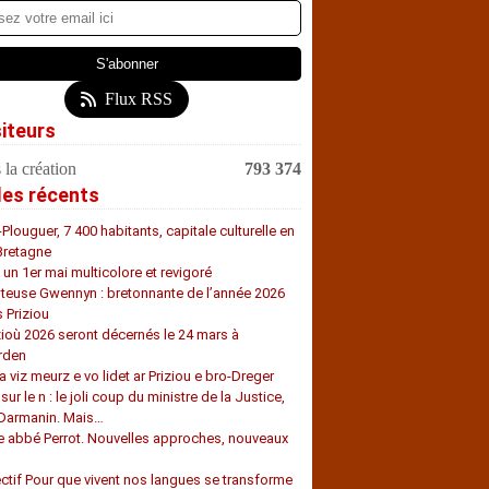
Flux RSS
siteurs
 la création
793 374
les récents
-Plouguer, 7 400 habitants, capitale culturelle en
Bretagne
, un 1er mai multicolore et revigoré
teuse Gwennyn : bretonnante de l’année 2026
s Priziou
zioù 2026 seront décernés le 24 mars à
rden
a viz meurz e vo lidet ar Priziou e bro-Dreger
 sur le n : le joli coup du ministre de la Justice,
 Darmanin. Mais…
e abbé Perrot. Nouvelles approches, nouveaux
s
ectif Pour que vivent nos langues se transforme