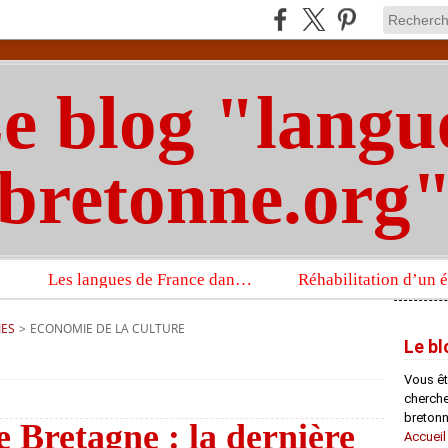
e blog "langu
bretonne.org
Les langues de France dans un imposant ouvrage sur la langue française que publient les Presses universitaires d’Oxford
IES
>
ECONOMIE DE LA CULTURE
Le bl
Vous êt
chercheu
bretonn
e Bretagne : la dernière
Accueil