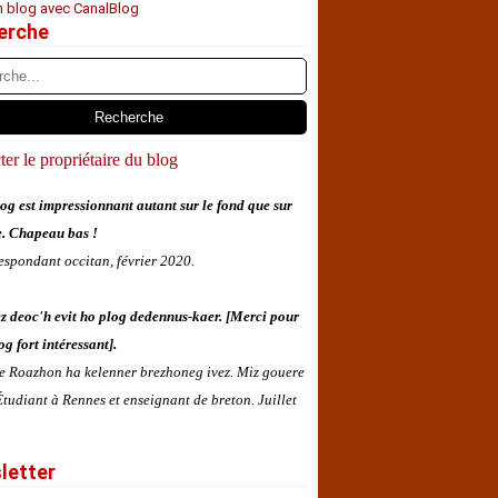
n blog avec CanalBlog
erche
er le propriétaire du blog
og est impressionnant autant sur le fond que sur
e. Chapeau bas !
espondant occitan, février 2020.
z deoc'h evit ho plog dedennus-kaer. [Merci pour
og fort intéressant].
 e Roazhon ha kelenner brezhoneg ivez. Miz gouere
tudiant à Rennes et enseignant de breton. Juillet
letter