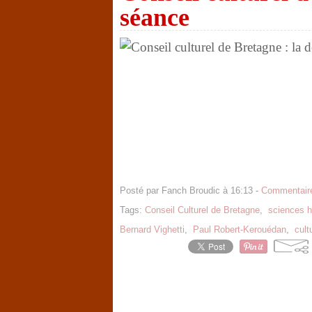
séance
Posté par Fanch Broudic à 16:13 -
Commentaire
Tags:
Conseil Culturel de Bretagne
,
sciences 
Bernard Vighetti
,
Paul Robert-Kerouédan
,
cult