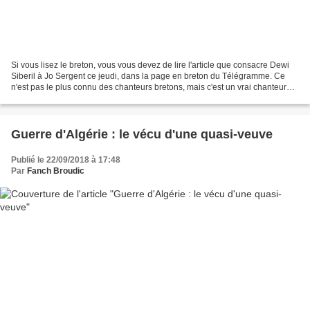
Si vous lisez le breton, vous vous devez de lire l'article que consacre Dewi
Siberil à Jo Sergent ce jeudi, dans la page en breton du Télégramme. Ce
n'est pas le plus connu des chanteurs bretons, mais c'est un vrai chanteur
populaire. Je l'ai croisé plusieurs...
Guerre d'Algérie : le vécu d'une quasi-veuve
Publié le 22/09/2018 à 17:48
Par
Fanch Broudic