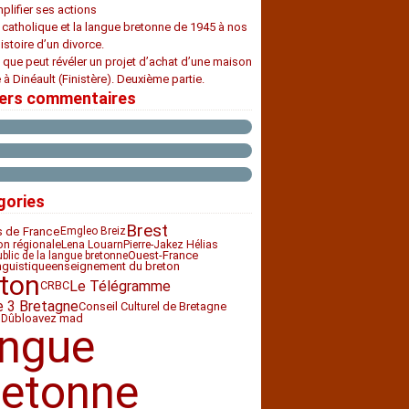
plifier ses actions
e catholique et la langue bretonne de 1945 à nos
histoire d’un divorce.
 que peut révéler un projet d’achat d’une maison
 à Dinéault (Finistère). Deuxième partie.
iers commentaires
gories
Brest
s de France
Emgleo Breiz
ion régionale
Lena Louarn
Pierre-Jakez Hélias
Ouest-France
ublic de la langue bretonne
nguistique
enseignement du breton
ton
Le Télégramme
CRBC
e 3 Bretagne
Conseil Culturel de Bretagne
bloavez mad
 Dû
angue
retonne