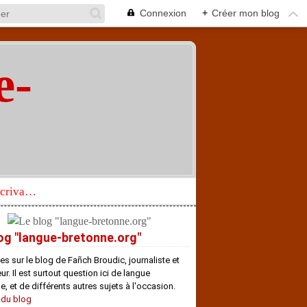
Connexion
+
Créer mon blog
e-
"
Réhabilitation d’un écrivain de langue bretonne aujourd’hui mal connu et méconnu
og "langue-bretonne.org"
es sur le blog de Fañch Broudic, journaliste et
r. Il est surtout question ici de langue
e, et de différents autres sujets à l'occasion.
 du blog