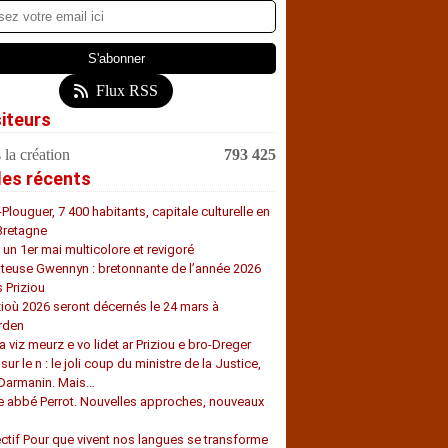
Flux RSS
siteurs
 la création
793 425
les récents
-Plouguer, 7 400 habitants, capitale culturelle en
Bretagne
, un 1er mai multicolore et revigoré
teuse Gwennyn : bretonnante de l’année 2026
s Priziou
zioù 2026 seront décernés le 24 mars à
rden
a viz meurz e vo lidet ar Priziou e bro-Dreger
 sur le n : le joli coup du ministre de la Justice,
 Darmanin. Mais…
e abbé Perrot. Nouvelles approches, nouveaux
s
ectif Pour que vivent nos langues se transforme