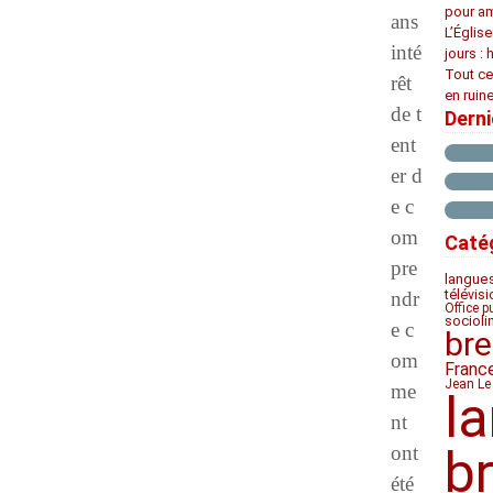
pour am
ans
L’Églis
inté
jours : 
Tout ce
rêt
en ruine
de t
Dern
ent
er d
e c
om
Caté
pre
langue
télévis
ndr
Office p
socioli
e c
bre
om
Franc
Jean Le
me
l
nt
ont
b
été