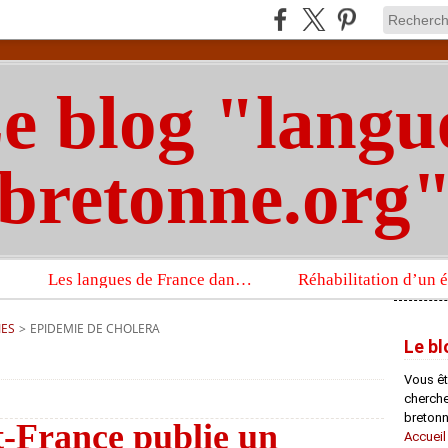
e blog "langu
bretonne.org
Les langues de France dans un imposant ouvrage sur la langue française que publient les Presses universitaires d’Oxford
IES
>
EPIDEMIE DE CHOLERA
Le bl
Vous êt
chercheu
bretonn
t-France publie un
Accueil