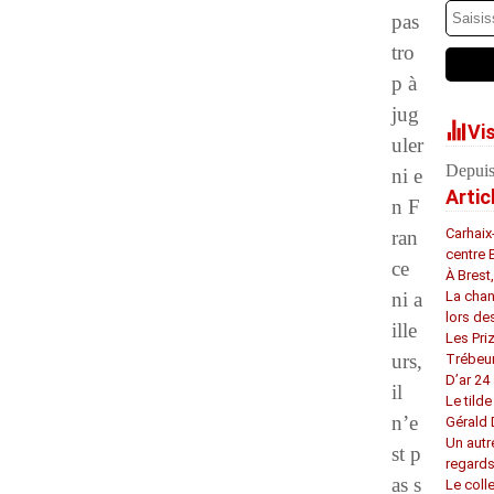
pas
tro
p à
jug
Vi
uler
Depuis
ni e
Artic
n F
Carhaix
ran
centre 
ce
À Brest
ni a
La chan
lors de
ille
Les Pri
urs,
Trébeu
D’ar 24 
il
Le tilde
n’e
Gérald
Un autr
st p
regard
as s
Le coll