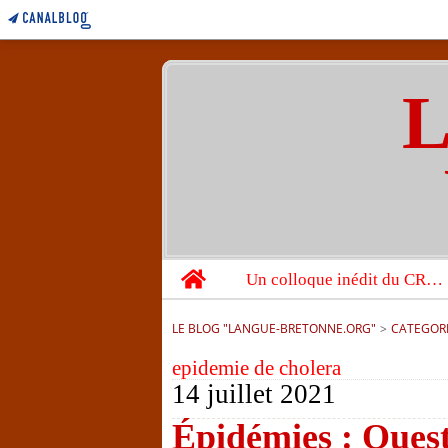
L
Home
Un colloque inédit du CRBC sur les victimes de l’année 1944
LE BLOG "LANGUE-BRETONNE.ORG"
>
CATEGOR
epidemie de cholera
14 juillet 2021
Épidémies : Oues