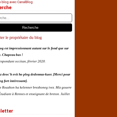
n blog avec CanalBlog
erche
er le propriétaire du blog
og est impressionnant autant sur le fond que sur
e. Chapeau bas !
espondant occitan, février 2020.
z deoc'h evit ho plog dedennus-kaer. [Merci pour
og fort intéressant].
 e Roazhon ha kelenner brezhoneg ivez. Miz gouere
tudiant à Rennes et enseignant de breton. Juillet
letter