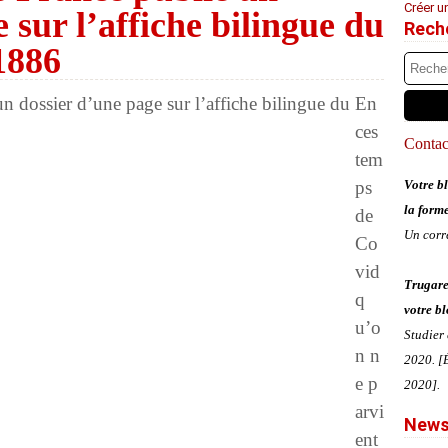
Créer u
 sur l’affiche bilingue du
Rech
1886
En
ces
Contact
tem
ps
Votre bl
la form
de
Un corr
Co
vid
Trugare
q
votre bl
u’o
Studier
n n
2020. [É
e p
2020].
arvi
News
ent