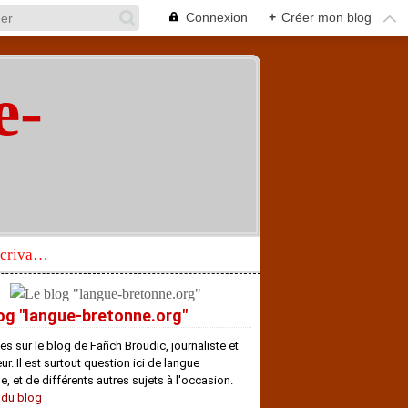
Connexion
+
Créer mon blog
e-
"
Réhabilitation d’un écrivain de langue bretonne aujourd’hui mal connu et méconnu
og "langue-bretonne.org"
es sur le blog de Fañch Broudic, journaliste et
r. Il est surtout question ici de langue
e, et de différents autres sujets à l'occasion.
 du blog