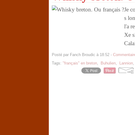
Je c
s lo
l'a 
Xe s
Calai
Posté par Fanch Broudic à 18:52 -
Commentaire
Tags:
"français" en breton
,
Buhulien
,
Lannion