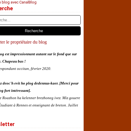
n blog avec CanalBlog
erche
er le propriétaire du blog
og est impressionnant autant sur le fond que sur
e. Chapeau bas !
espondant occitan, février 2020.
z deoc'h evit ho plog dedennus-kaer. [Merci pour
og fort intéressant].
 e Roazhon ha kelenner brezhoneg ivez. Miz gouere
tudiant à Rennes et enseignant de breton. Juillet
letter