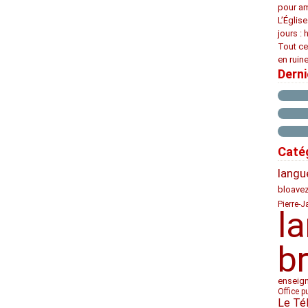
pour am
L’Églis
jours : 
Tout ce
en ruine
Dern
Caté
langu
bloave
Pierre-J
l
b
enseig
Office p
Le Té