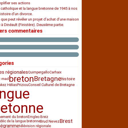
plifier ses actions
e catholique et la langue bretonne de 1945 à nos
histoire d’un divorce.
 que peut révéler un projet d’achat d’une maison
 à Dinéault (Finistère). Deuxième partie.
iers commentaires
gories
es régionales
Carhaix
gallo
Quimper
breton
Bretagne
histoire
z mad
Priziou
Conseil Culturel de Bretagne
akez Hélias
angue
retonne
nement du breton
Emgleo Breiz
Brest
Brud Nevez
ublic de la langue bretonne
légramme
télévision régionale