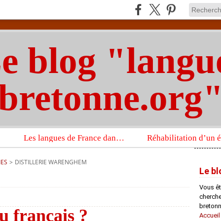
e blog "langu
bretonne.org
Les langues de France dans un imposant ouvrage sur la langue française que publient les Presses universitaires d’Oxford
IES
>
DISTILLERIE WARENGHEM
Le bl
Vous êt
chercheu
bretonn
 français ?
Accueil