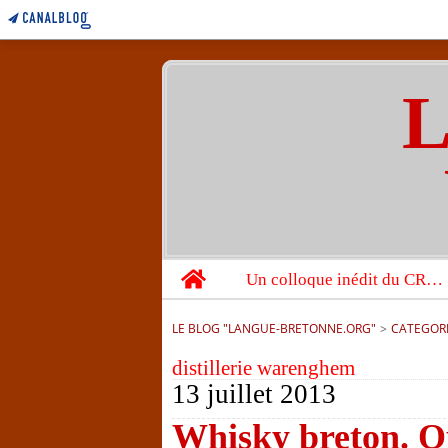
L
Home
Un colloque inédit du CRBC sur les victimes de l’année 1944
LE BLOG "LANGUE-BRETONNE.ORG"
>
CATEGOR
distillerie warenghem
13 juillet 2013
Whisky breton. Ou