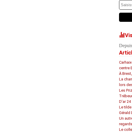
Vi
Depuis
Artic
Carhaix
centre 
À Brest
La chan
lors de
Les Pri
Trébeu
D’ar 24 
Le tilde
Gérald
Un autr
regard
Le coll