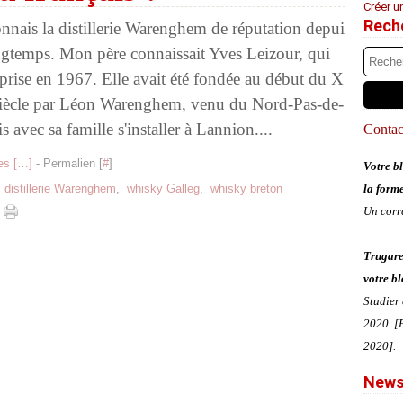
Créer u
Rech
onnais la distillerie Warenghem de réputation depui
ngtemps. Mon père connaissait Yves Leizour, qui
reprise en 1967. Elle avait été fondée au début du X
iècle par Léon Warenghem, venu du Nord-Pas-de-
s avec sa famille s'installer à Lannion....
Contact
s [
…
]
- Permalien [
#
]
Votre bl
,
distillerie Warenghem
,
whisky Galleg
,
whisky breton
la form
Un corr
Trugare
votre bl
Studier
2020. [É
2020].
News