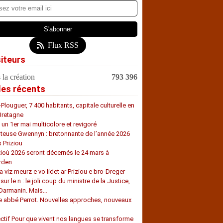
Flux RSS
siteurs
 la création
793 396
les récents
-Plouguer, 7 400 habitants, capitale culturelle en
Bretagne
, un 1er mai multicolore et revigoré
teuse Gwennyn : bretonnante de l’année 2026
s Priziou
zioù 2026 seront décernés le 24 mars à
rden
a viz meurz e vo lidet ar Priziou e bro-Dreger
 sur le n : le joli coup du ministre de la Justice,
 Darmanin. Mais…
e abbé Perrot. Nouvelles approches, nouveaux
s
ectif Pour que vivent nos langues se transforme