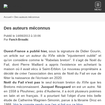
MENU
Accueil
» Des auteurs méconnus
Des auteurs méconnus
Publié le 14/08/2013 à 10:06
Par
Fanch Broudic
Ouest-France a publié hier,
sous la signature de Didier Gourin,
un article sur un auteur du XVIe siècle "injustement oublié" et
qu'on considère comme le "Rabelais breton". Il s'agit de Noël du
Fail, dont Pierre Maillard a appris l'existence en achetant la
maison où il avait vécu à Saint-Erblon. Le nouveau propriétaire a
décidé de créer l'association des amis de Noël du Fail en vue de
fêter la naissance de l'écrivain en 2020.
Noël du Fail n'est pas
le seul écrivain breton du XVIe que les
Bretons méconnaissent.
Jucquel Rougeard
en est un autre. Né
en 1558 à Plouhinec, près d'Audierne, il a écrit plusieurs poèmes
en latin et en français. Il a pourtant fait l'objet d'une très belle
étude de Catherine Magnien-Simonin, parue à la librairie Droz en
1988.
Voir le compte rendu que j'en ai fait sur ce blog.