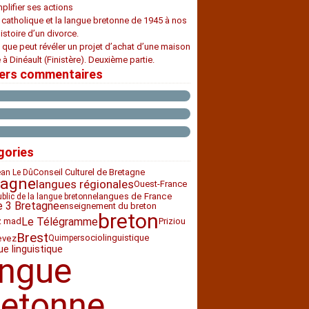
plifier ses actions
e catholique et la langue bretonne de 1945 à nos
histoire d’un divorce.
 que peut révéler un projet d’achat d’une maison
 à Dinéault (Finistère). Deuxième partie.
iers commentaires
gories
Conseil Culturel de Bretagne
an Le Dû
tagne
langues régionales
Ouest-France
langues de France
ublic de la langue bretonne
e 3 Bretagne
enseignement du breton
breton
Le Télégramme
z mad
Priziou
Brest
sociolinguistique
evez
Quimper
ue linguistique
angue
retonne