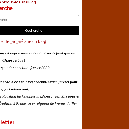
n blog avec CanalBlog
erche
er le propriétaire du blog
og est impressionnant autant sur le fond que sur
e. Chapeau bas !
espondant occitan, février 2020.
z deoc'h evit ho plog dedennus-kaer. [Merci pour
og fort intéressant].
 e Roazhon ha kelenner brezhoneg ivez. Miz gouere
tudiant à Rennes et enseignant de breton. Juillet
letter