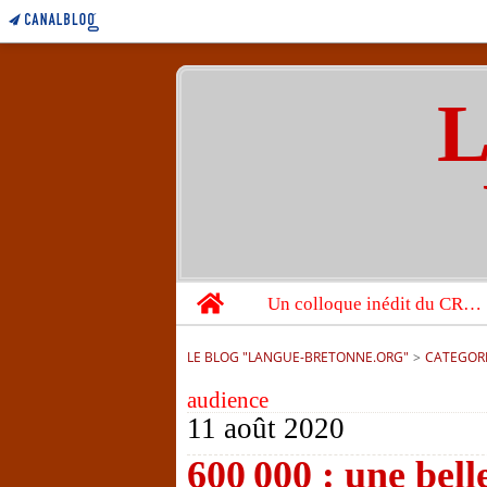
L
Home
Un colloque inédit du CRBC sur les victimes de l’année 1944
LE BLOG "LANGUE-BRETONNE.ORG"
>
CATEGOR
audience
11 août 2020
600 000 : une bell