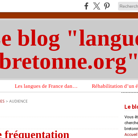
e blog "langu
bretonne.org
Les langues de France dans un imposant ouvrage sur la langue française que publient les Presses universitaires d’Oxford
IES
>
AUDIENCE
Le bl
Vous êt
chercheu
bretonn
e fréquentation
Accueil