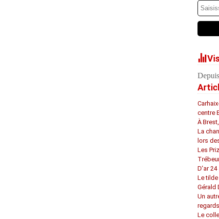
Vi
Depuis
Artic
Carhaix
centre 
À Brest
La chan
lors de
Les Pri
Trébeu
D’ar 24 
Le tilde
Gérald
Un autr
regard
Le coll