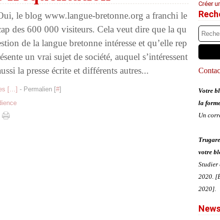
Créer u
Rech
Oui, le blog www.langue-bretonne.org a franchi le
cap des 600 000 visiteurs. Cela veut dire que la qu
estion de la langue bretonne intéresse et qu’elle rep
résente un vrai sujet de société, auquel s’intéressent
aussi la presse écrite et différents autres...
Contact
s [
…
]
- Permalien [
#
]
Votre bl
dience
la form
Un corr
Trugare
votre bl
Studier
2020. [É
2020].
News