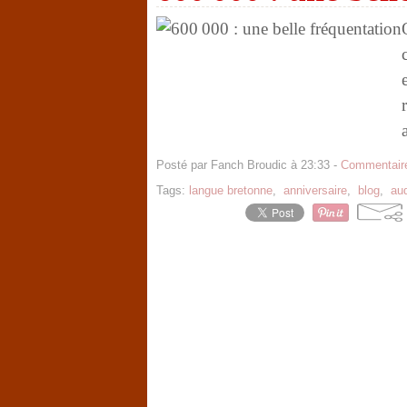
Posté par Fanch Broudic à 23:33 -
Commentaire
Tags:
langue bretonne
,
anniversaire
,
blog
,
au