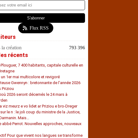
Flux RSS
siteurs
 la création
793 396
les récents
-Plouguer, 7 400 habitants, capitale culturelle en
Bretagne
, un 1er mai multicolore et revigoré
teuse Gwennyn : bretonnante de l’année 2026
s Priziou
zioù 2026 seront décernés le 24 mars à
rden
a viz meurz e vo lidet ar Priziou e bro-Dreger
 sur le n : le joli coup du ministre de la Justice,
 Darmanin. Mais…
e abbé Perrot. Nouvelles approches, nouveaux
s
ectif Pour que vivent nos langues se transforme