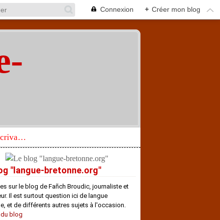
Connexion
+
Créer mon blog
e-
"
Réhabilitation d’un écrivain de langue bretonne aujourd’hui mal connu et méconnu
og "langue-bretonne.org"
es sur le blog de Fañch Broudic, journaliste et
r. Il est surtout question ici de langue
e, et de différents autres sujets à l'occasion.
 du blog