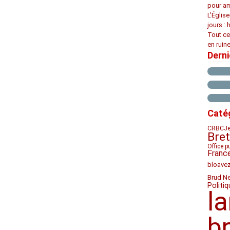
pour am
L’Églis
jours : 
Tout ce
en ruine
Dern
Caté
CRBC
Je
Bre
Office p
Franc
bloave
Brud N
Politiq
l
b