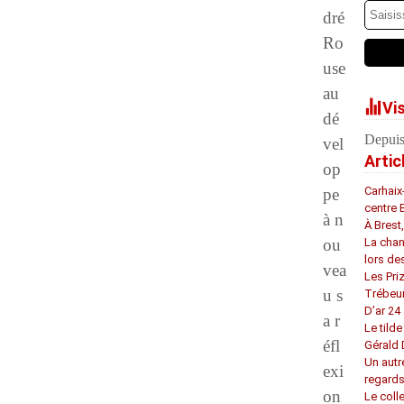
dré
Ro
use
au
Vi
dé
Depuis
vel
Artic
op
Carhaix
pe
centre 
à n
À Brest
ou
La chan
lors de
vea
Les Pri
u s
Trébeu
D’ar 24 
a r
Le tilde
éfl
Gérald
Un autr
exi
regard
on
Le coll