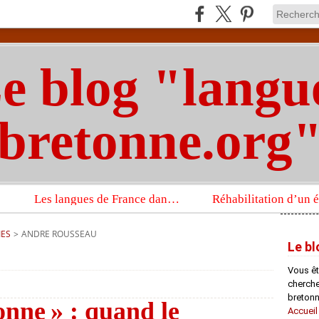
e blog "langu
bretonne.org
Les langues de France dans un imposant ouvrage sur la langue française que publient les Presses universitaires d’Oxford
IES
>
ANDRE ROUSSEAU
Le bl
Vous êt
chercheu
bretonn
onne » : quand le
Accueil