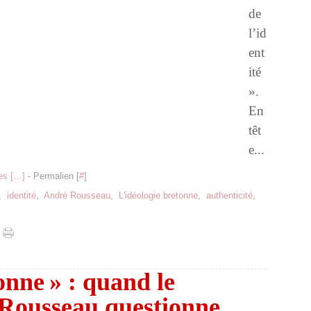
de
l’id
ent
ité
».
En
têt
e...
s [
…
]
- Permalien [
#
]
,
identité
,
André Rousseau
,
L'idéologie bretonne
,
authenticité
,
onne » : quand le
 Rousseau questionne