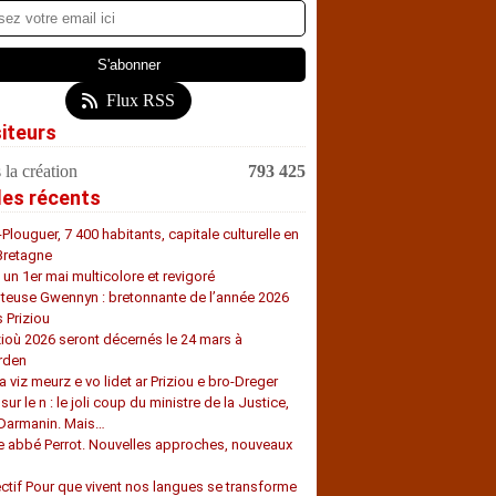
Flux RSS
siteurs
 la création
793 425
les récents
-Plouguer, 7 400 habitants, capitale culturelle en
Bretagne
, un 1er mai multicolore et revigoré
teuse Gwennyn : bretonnante de l’année 2026
s Priziou
zioù 2026 seront décernés le 24 mars à
rden
a viz meurz e vo lidet ar Priziou e bro-Dreger
 sur le n : le joli coup du ministre de la Justice,
 Darmanin. Mais…
e abbé Perrot. Nouvelles approches, nouveaux
s
ectif Pour que vivent nos langues se transforme