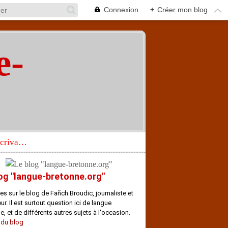
Connexion
+
Créer mon blog
e-
"
Réhabilitation d’un écrivain de langue bretonne aujourd’hui mal connu et méconnu
og "langue-bretonne.org"
es sur le blog de Fañch Broudic, journaliste et
r. Il est surtout question ici de langue
e, et de différents autres sujets à l'occasion.
 du blog