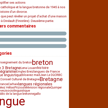
plifier ses actions
e catholique et la langue bretonne de 1945 à nos
histoire d’un divorce.
 que peut révéler un projet d’achat d’une maison
 à Dinéault (Finistère). Deuxième partie.
iers commentaires
gories
breton
nseignement du breton
e 3 Bretagne
histoire
Lena Louarn
légramme
langues de France
Emgleo Breiz
ue linguistique
bloavez mad
CRBC
Jean Le Dû
Bretagne
t
Conseil Culturel de Bretagne
langues régionales
France
Carhaix
Priziou
télévision régionale
akez Hélias
Quimper
sociolinguistique
evez
gallo
ublic de la langue bretonne
angue