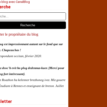
n blog avec CanalBlog
erche
er le propriétaire du blog
og est impressionnant autant sur le fond que sur
e. Chapeau bas !
espondant occitan, février 2020.
z deoc'h evit ho plog dedennus-kaer. [Merci pour
og fort intéressant].
 e Roazhon ha kelenner brezhoneg ivez. Miz gouere
tudiant à Rennes et enseignant de breton. Juillet
letter