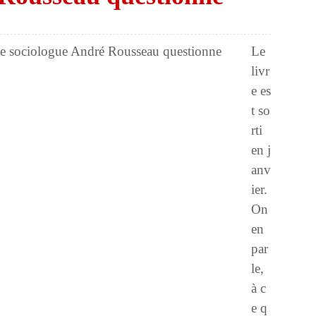
Le
livr
e es
t so
rti
en j
anv
ier.
On
en
par
le,
à c
e q