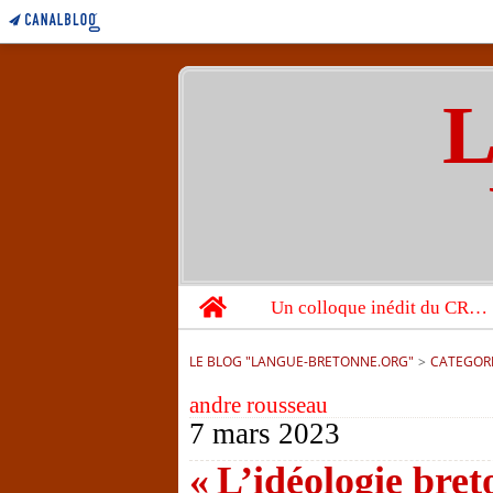
L
Home
Un colloque inédit du CRBC sur les victimes de l’année 1944
LE BLOG "LANGUE-BRETONNE.ORG"
>
CATEGOR
andre rousseau
7 mars 2023
« L’idéologie bret