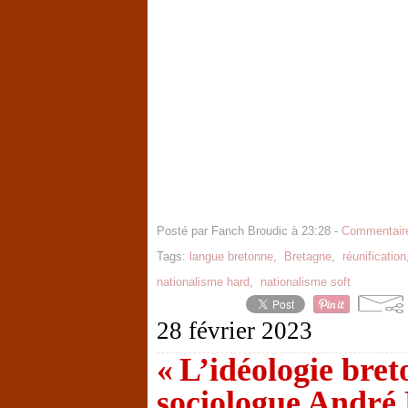
Posté par Fanch Broudic à 23:28 -
Commentaire
Tags:
langue bretonne
,
Bretagne
,
réunification
nationalisme hard
,
nationalisme soft
28 février 2023
« L’idéologie bret
sociologue André