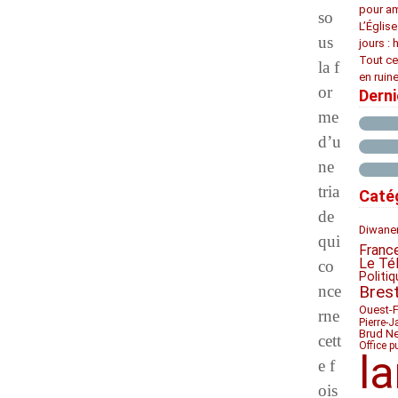
pour am
so
L’Églis
us
jours : 
Tout ce
la f
en ruine
or
Dern
me
d’u
ne
tria
Caté
de
Diwan
e
qui
Franc
Le Té
co
Politiq
nce
Bres
Ouest-
rne
Pierre-J
Brud N
cett
Office p
l
e f
ois