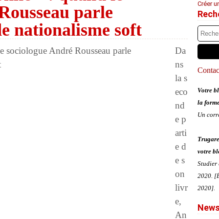
Créer u
 Rousseau parle
Rech
de nationalisme soft
Da
ns
Contact
la s
eco
Votre bl
la form
nd
Un corr
e p
arti
Trugare
e d
votre bl
e s
Studier
on
2020. [É
livr
2020].
e,
News
An