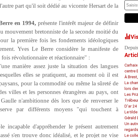
d'autre part qu'il soit dédié au vicomte Hersart de la
 Berre en 1994,
présente l'intérêt majeur de définir
 du mouvement bretonniste de la seconde moitié du
Vi
pour la première fois les fondements idéologiques
Depuis
urement. Yves Le Berre considère le manifeste de
Artic
fois révolutionnaire et réactionnaire" :
'une manière assez juste la situation des langues
Carhaix
centre 
desquelles elles se pratiquent, au moment où il est
À Brest
es paysans, pour la commodité ou même la sûreté de
La chan
lors de
 des villes et les personnes étrangères au pays, ont
Les Pri
 Gaulle n'ambitionne dès lors que de renverser le
Trébeu
D’ar 24 
serve par différents moyens "qui touchent à
Le tilde
Gérald
Un autr
le incapable d'appréhender le présent autrement
regard
ssé s'en trouve donc idéalisé, et le projet ne vise
Le coll