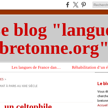
e blog "langu
bretonne.org
Les langues de France dans un imposant ouvrage sur la langue française que publient les Presses universitaires d’Oxford
IES
>
Le bl
T À PARIS AU XIXE SIÈCLE
Vous êt
chercheu
bretonn
, un celtophile
Accueil