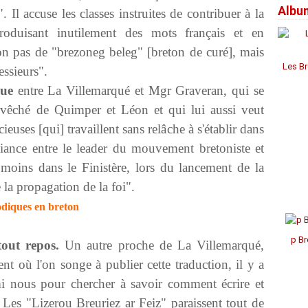
Albu
Janv
Janv
Janv
Avril
Jui
Jui
Aoû
Sep
Oct
Nov
Déc
. Il accuse les classes instruites de contribuer à la
Mar
Mai
Mai
Juil
Aoû
Sep
Oct
Nov
oduisant inutilement des mots français et en
Févr
Avril
Avril
Jui
Juil
Aoû
Aoû
Oct
Janv
Mar
Mar
Mai
Jui
Juil
Juil
Sep
non pas de "brezoneg beleg" [breton de curé], mais
Févr
Févr
Avril
Mai
Mai
Jui
Aoû
Les Br
ssieurs".
Janv
Janv
Mar
Avril
Avril
Mai
Févr
Mar
Mar
Avril
oue
entre La Villemarqué et Mgr Graveran, qui se
Janv
Févr
Févr
Mar
'évêché de Quimper et Léon et qui lui aussi veut
Janv
Janv
Févr
ieuses [qui] travaillent sans relâche à s'établir dans
Janv
alliance entre le leader du mouvement bretoniste et
 moins dans le Finistère, lors du lancement de la
la propagation de la foi".
odiques en breton
p Br
out repos.
Un autre proche de La Villemarqué,
t où l'on songe à publier cette traduction, il y a
mi nous pour chercher à savoir comment écrire et
 Les "Lizerou Breuriez ar Feiz" paraissent tout de