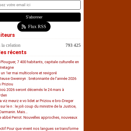
Flux RSS
siteurs
 la création
793 425
les récents
-Plouguer, 7 400 habitants, capitale culturelle en
Bretagne
, un 1er mai multicolore et revigoré
teuse Gwennyn : bretonnante de l’année 2026
s Priziou
zioù 2026 seront décernés le 24 mars à
rden
a viz meurz e vo lidet ar Priziou e bro-Dreger
 sur le n : le joli coup du ministre de la Justice,
 Darmanin. Mais…
e abbé Perrot. Nouvelles approches, nouveaux
s
ectif Pour que vivent nos langues se transforme