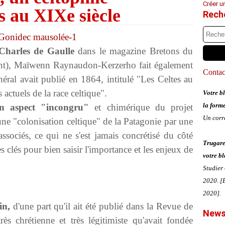
Créer u
s au XIXe siècle
Rech
 Charles de Gaulle
dans le magazine Bretons du
ent), Maïwenn Raynaudon-Kerzerho fait également
Contact
néral avait publié en 1864, intitulé "Les Celtes au
actuels de la race celtique".
Votre bl
la form
un aspect "incongru"
et chimérique du projet
Un corr
une "colonisation celtique" de la Patagonie par une
associés, ce qui ne s'est jamais concrétisé du côté
Trugare
s clés pour bien saisir l'importance et les enjeux de
votre bl
Studier
2020. [É
2020].
in,
d'une part qu'il ait été publié dans la Revue de
News
ès chrétienne et très légitimiste qu'avait fondée