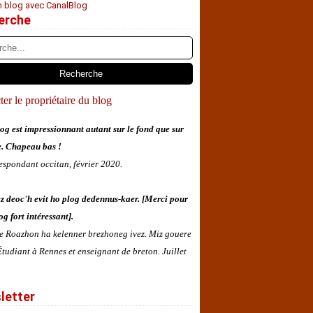
n blog avec CanalBlog
erche
er le propriétaire du blog
og est impressionnant autant sur le fond que sur
e. Chapeau bas !
espondant occitan, février 2020.
z deoc'h evit ho plog dedennus-kaer. [Merci pour
og fort intéressant].
 e Roazhon ha kelenner brezhoneg ivez. Miz gouere
tudiant à Rennes et enseignant de breton. Juillet
letter