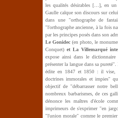
les qualités désirables […], en 
Gaulle calque son discours sur celui
dans une "orthographe de fantai
"l'orthographe ancienne, à la fois na
par les principes posés dans son ad
Le Gonidec
(en photo, le monumen
Conquet)
et La Villemarqué inte
expose ainsi dans le dictionnaire
présenter la langue dans sa pureté".
édite en 1847 et 1850 : il vise, é
doctrines immorales et impies" qu
objectif de "débarrasser notre bel
nombreux barbarismes, de ces gallic
dénonce les maîtres d'école comm
imprimeurs de s'exprimer "en jargo
"l'union morale" comme le premier b