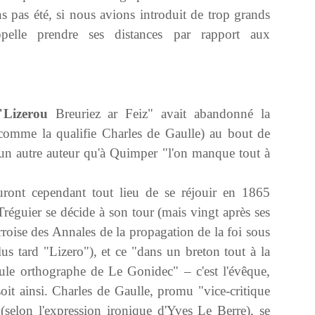
ions pas été, si nous avions introduit de trop grands
ppelle prendre ses distances par rapport aux
"Lizerou
Breuriez ar Feiz" avait abandonné la
(comme la qualifie Charles de Gaulle) au bout de
 un autre auteur qu'à Quimper "l'on manque tout à
ront cependant tout lieu de se réjouir en 1865
Tréguier se décide à son tour (mais vingt après ses
rroise des Annales de la propagation de la foi sous
lus tard "Lizero"), et ce "dans un breton tout à la
seule orthographe de Le Gonidec" – c'est l'évêque,
it ainsi. Charles de Gaulle, promu "vice-critique
(selon l'expression ironique d'Yves Le Berre), se