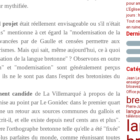
pour am
ur mythifiée.
L’Églis
jours : 
Tout ce
l projet
était réellement envisageable ou s'il n'était
en ruine
ons" mentionne à cet égard la "modernisation de la
Dern
vancées par de Gaulle et censées permettre aux
arismes. Mais qui sait, même aujourd'hui, ce à quoi
ation de la langue bretonne" ? Observons en outre
n" et "modernisation" sont généralement perçus
Caté
ls ne le sont pas dans l'esprit des bretonistes du
Jean Le
enseig
bloave
Office p
ment candide
de La Villemarqué à propos de la
bre
ise au point par Le Gonidec dans le premier quart
Pierre-J
mme un retour aux sources communes du gallois et
langu
télévis
it-il, et elle existe depuis neuf cents ans et plus".
l
 l'orthographe bretonne telle qu'elle a été "fixée"
us parfaites du monde, comme réunissant toutes