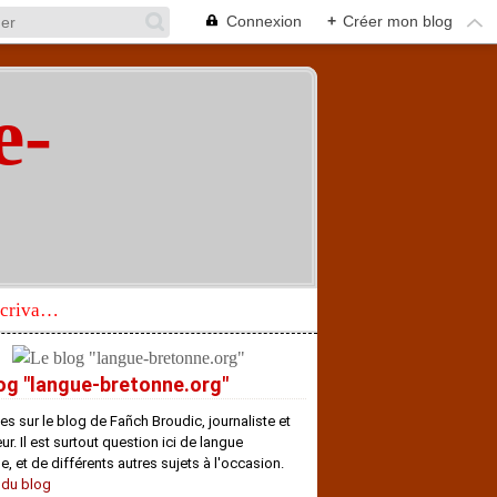
Connexion
+
Créer mon blog
e-
"
Réhabilitation d’un écrivain de langue bretonne aujourd’hui mal connu et méconnu
og "langue-bretonne.org"
es sur le blog de Fañch Broudic, journaliste et
r. Il est surtout question ici de langue
e, et de différents autres sujets à l'occasion.
 du blog