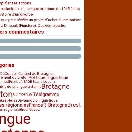
plifier ses actions
e catholique et la langue bretonne de 1945 à nos
histoire d’un divorce.
 que peut révéler un projet d’achat d’une maison
 à Dinéault (Finistère). Deuxième partie.
iers commentaires
gories
Conseil Culturel de Bretagne
 Dû
nement du breton
Politique linguistique
histoire
z mad
Priziou
Lena Louarn
Bretagne
ublic de la langue bretonne
ton
Le Télégramme
Quimper
Diwan
sociolinguistique
akez Hélias
Brest
es régionales
France 3 Bretagne
ion régionale
Brud Nevez
angue