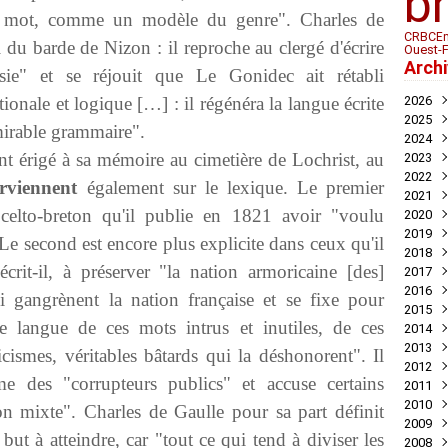
b
un mot, comme un modèle du genre". Charles de
CRBC
Em
 du barde de Nizon : il reproche au clergé d'écrire
Ouest-
Arch
sie" et se réjouit que Le Gonidec ait rétabli
tionale et logique […] : il régénéra la langue écrite
2026
2025
Juil
mirable grammaire".
2024
Mai
Nov
t érigé à sa mémoire au cimetière de Lochrist, au
2023
Avril
Oct
Déc
2022
Mar
Aoû
Nov
Déc
rviennent
également sur le lexique. Le premier
2021
Juil
Oct
Nov
Déc
 celto-breton qu'il publie en 1821 avoir "voulu
2020
Mai
Sep
Oct
Nov
Déc
2019
Avril
Aoû
Sep
Oct
Nov
Déc
 Le second est encore plus explicite dans ceux qu'il
2018
Mar
Juil
Juil
Sep
Oct
Nov
Nov
crit-il, à préserver "la nation armoricaine [des]
2017
Févr
Jui
Jui
Aoû
Sep
Oct
Oct
Déc
2016
Janv
Mai
Mai
Juil
Aoû
Sep
Sep
Nov
Déc
i gangrènent la nation française et se fixe pour
2015
Avril
Avril
Jui
Juil
Aoû
Aoû
Oct
Nov
Déc
le langue de ces mots intrus et inutiles, de ces
2014
Mar
Mar
Mai
Jui
Jui
Juil
Sep
Oct
Oct
Déc
2013
Févr
Févr
Avril
Mai
Mai
Jui
Aoû
Aoû
Sep
Nov
Déc
ismes, véritables bâtards qui la déshonorent". Il
2012
Janv
Janv
Mar
Avril
Avril
Mai
Jui
Juil
Aoû
Oct
Nov
Déc
e des "corrupteurs publics" et accuse certains
2011
Févr
Mar
Mar
Mar
Mai
Jui
Juil
Sep
Oct
Oct
Déc
2010
Janv
Févr
Févr
Févr
Avril
Mai
Jui
Aoû
Sep
Sep
Nov
Déc
n mixte". Charles de Gaulle pour sa part définit
2009
Janv
Janv
Janv
Mar
Mar
Mai
Juil
Aoû
Aoû
Oct
Nov
Déc
ut à atteindre, car "tout ce qui tend à diviser les
2008
Févr
Févr
Févr
Mai
Juil
Juil
Sep
Oct
Nov
Déc