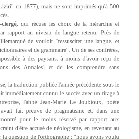
Liziri" en 1877), mais ne sont imprimés qu'à 500
cès.
clergé,
qui récuse les choix de la hiérarchie et
ar rapport au niveau de langue retenu. Près de
llemarqué de vouloir "ressusciter une langue, et
dictionnaires et de grammaire". Un de ses confrères,
mpossible à des paysans, à moins d'avoir reçu de
uctions des Annales] et de les comprendre sans
se,
la traduction publiée l'année précédente sous le
vait immédiatement connu le succès avec un tirage à
treprise, l'abbé Jean-Marie Le Joubioux, poète
, avait fait preuve de pragmatisme et, dans une
t montré pour le moins réservé par rapport aux
 craint d'être accusé de néologisme, en revenant au
ur la question de l'orthographe : "nous avons voulu