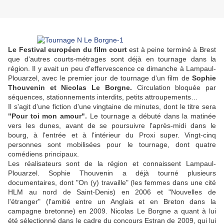
Le Festival européen du film court
est à peine terminé à Brest
que d'autres courts-métrages sont déjà en tournage dans la
région. Il y avait un peu d'effervescence ce dimanche à Lampaul-
Plouarzel, avec le premier jour de tournage d'un film de
Sophie
Thouvenin et Nicolas Le Borgne.
Circulation bloquée par
séquences, stationnements interdits, petits attroupements…
Il s'agit d'une fiction d'une vingtaine de minutes, dont le titre sera
"Pour toi mon amour".
Le tournage a débuté dans la matinée
vers les dunes, avant de se poursuivre l'après-midi dans le
bourg, à l'entrée et à l'intérieur du Proxi super. Vingt-cinq
personnes sont mobilisées pour le tournage, dont quatre
comédiens principaux.
Les réalisateurs sont de la région et connaissent Lampaul-
Plouarzel. Sophie Thouvenin a déjà tourné plusieurs
documentaires, dont "On (y) travaille" (les femmes dans une cité
HLM au nord de Saint-Denis) en 2006 et "Nouvelles de
l'étranger" (l'amitié entre un Anglais et en Breton dans la
campagne bretonne) en 2009. Nicolas Le Borgne a quant à lui
été sélectionné dans le cadre du concours Estran de 2009, qui lui