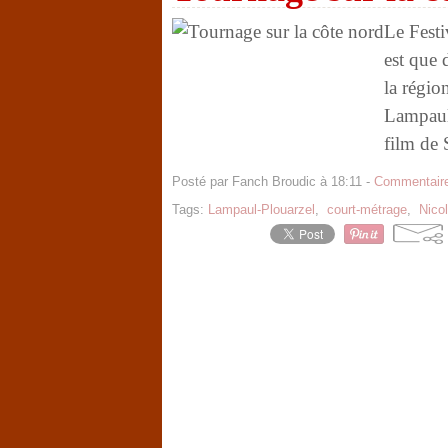
Le Festi
est que 
la régio
Lampaul-
film de
Posté par Fanch Broudic à 18:11 -
Commentaire
Tags:
Lampaul-Plouarzel
,
court-métrage
,
Nico