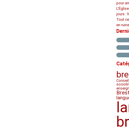
pour am
L’Églis
jours : 
Tout ce
en ruine
Dern
Caté
bre
Conseil
socioli
enseig
Bres
langu
l
b