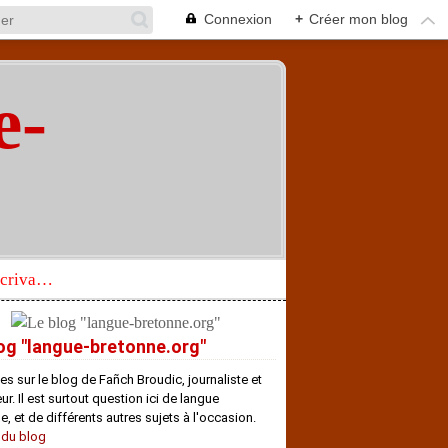
Connexion
+
Créer mon blog
e-
"
Réhabilitation d’un écrivain de langue bretonne aujourd’hui mal connu et méconnu
og "langue-bretonne.org"
es sur le blog de Fañch Broudic, journaliste et
r. Il est surtout question ici de langue
e, et de différents autres sujets à l'occasion.
 du blog