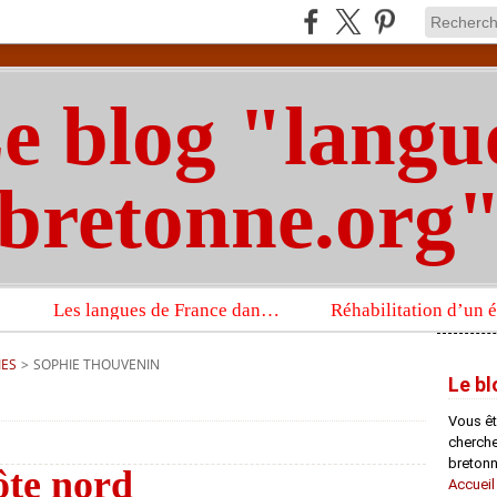
e blog "langu
bretonne.org
Les langues de France dans un imposant ouvrage sur la langue française que publient les Presses universitaires d’Oxford
IES
>
SOPHIE THOUVENIN
Le bl
Vous êt
chercheu
bretonn
ôte nord
Accueil