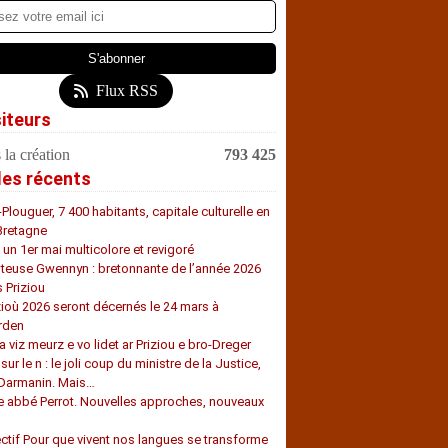
Flux RSS
siteurs
 la création
793 425
les récents
-Plouguer, 7 400 habitants, capitale culturelle en
Bretagne
, un 1er mai multicolore et revigoré
teuse Gwennyn : bretonnante de l’année 2026
s Priziou
zioù 2026 seront décernés le 24 mars à
rden
a viz meurz e vo lidet ar Priziou e bro-Dreger
 sur le n : le joli coup du ministre de la Justice,
 Darmanin. Mais…
e abbé Perrot. Nouvelles approches, nouveaux
s
ectif Pour que vivent nos langues se transforme