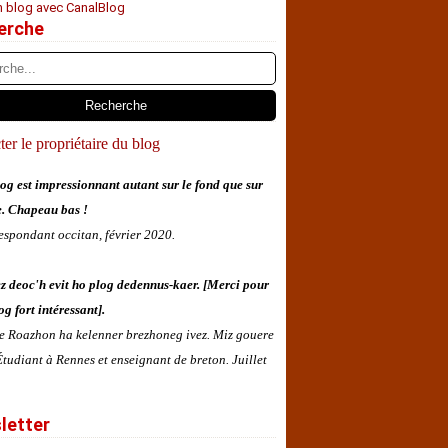
n blog avec CanalBlog
erche
er le propriétaire du blog
og est impressionnant autant sur le fond que sur
e. Chapeau bas !
espondant occitan, février 2020.
z deoc'h evit ho plog dedennus-kaer. [Merci pour
og fort intéressant].
 e Roazhon ha kelenner brezhoneg ivez. Miz gouere
tudiant à Rennes et enseignant de breton. Juillet
letter