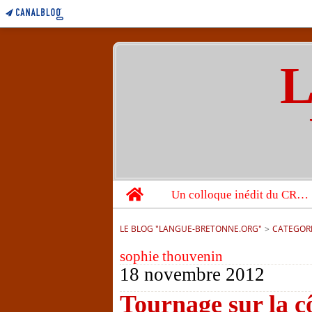
L
Home
Un colloque inédit du CRBC sur les victimes de l’année 1944
LE BLOG "LANGUE-BRETONNE.ORG"
>
CATEGOR
sophie thouvenin
18 novembre 2012
Tournage sur la c