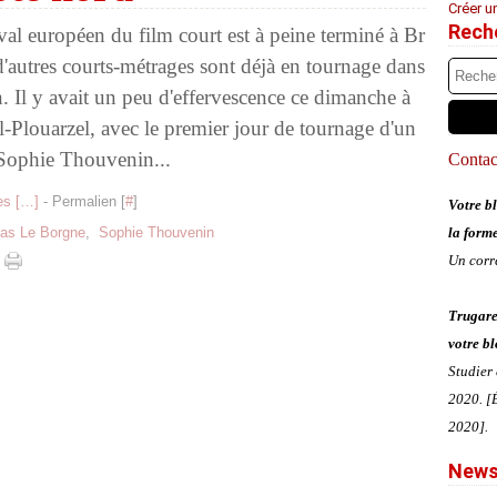
Créer u
Rech
val européen du film court est à peine terminé à Br
d'autres courts-métrages sont déjà en tournage dans
n. Il y avait un peu d'effervescence ce dimanche à
Plouarzel, avec le premier jour de tournage d'un
 Sophie Thouvenin...
Contact
s [
…
]
- Permalien [
#
]
Votre bl
las Le Borgne
,
Sophie Thouvenin
la form
Un corr
Trugare
votre bl
Studier
2020. [É
2020].
News