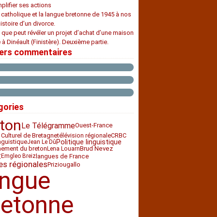
plifier ses actions
e catholique et la langue bretonne de 1945 à nos
histoire d’un divorce.
 que peut révéler un projet d’achat d’une maison
 à Dinéault (Finistère). Deuxième partie.
iers commentaires
gories
ton
Le Télégramme
Ouest-France
 Culturel de Bretagne
télévision régionale
CRBC
nguistique
Politique linguistique
Jean Le Dû
nement du breton
Brud Nevez
Lena Louarn
t
langues de France
Emgleo Breiz
es régionales
Priziou
gallo
angue
retonne