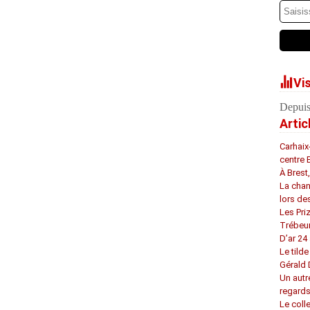
Vi
Depuis
Artic
Carhaix
centre 
À Brest
La chan
lors de
Les Pri
Trébeu
D’ar 24 
Le tilde
Gérald
Un autr
regard
Le coll