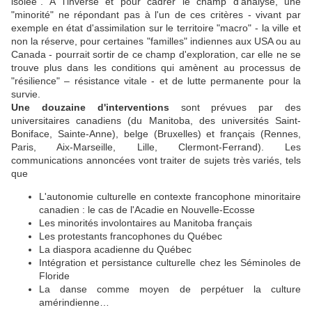
isolée". À l’inverse et pour cadrer le champ d'analyse, une
"minorité" ne répondant pas à l'un de ces critères - vivant par
exemple en état d'assimilation sur le territoire "macro" - la ville et
non la réserve, pour certaines "familles" indiennes aux USA ou au
Canada - pourrait sortir de ce champ d'exploration, car elle ne se
trouve plus dans les conditions qui amènent au processus de
"résilience" – résistance vitale - et de lutte permanente pour la
survie.
Une douzaine d'interventions
sont prévues par des
universitaires canadiens (du Manitoba, des universités Saint-
Boniface, Sainte-Anne), belge (Bruxelles) et français (Rennes,
Paris, Aix-Marseille, Lille, Clermont-Ferrand). Les
communications annoncées vont traiter de sujets très variés, tels
que
L'autonomie culturelle en contexte francophone minoritaire
canadien : le cas de l'Acadie en Nouvelle-Ecosse
Les minorités involontaires au Manitoba français
Les protestants francophones du Québec
La diaspora acadienne du Québec
Intégration et persistance culturelle chez les Séminoles de
Floride
La danse comme moyen de perpétuer la culture
amérindienne…