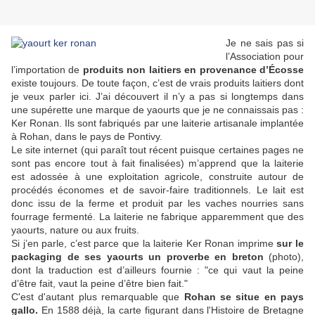
Je ne sais pas si
l’Association pour
l’importation de
produits non laitiers en provenance d’Écosse
existe toujours. De toute façon, c’est de vrais produits laitiers dont
je veux parler ici. J’ai découvert il n’y a pas si longtemps dans
une supérette une marque de yaourts que je ne connaissais pas :
Ker Ronan. Ils sont fabriqués par une laiterie artisanale implantée
à Rohan, dans le pays de Pontivy.
Le site internet (qui paraît tout récent puisque certaines pages ne
sont pas encore tout à fait finalisées) m’apprend que la laiterie
est adossée à une exploitation agricole, construite autour de
procédés économes et de savoir-faire traditionnels. Le lait est
donc issu de la ferme et produit par les vaches nourries sans
fourrage fermenté. La laiterie ne fabrique apparemment que des
yaourts, nature ou aux fruits.
Si j’en parle, c’est parce que la laiterie Ker Ronan imprime
sur le
packaging de ses yaourts un proverbe en breton
(photo),
dont la traduction est d’ailleurs fournie : "ce qui vaut la peine
d’être fait, vaut la peine d’être bien fait."
C'est d'autant plus remarquable que
Rohan se situe en pays
gallo.
En 1588 déjà, la carte figurant dans l'Histoire de Bretagne