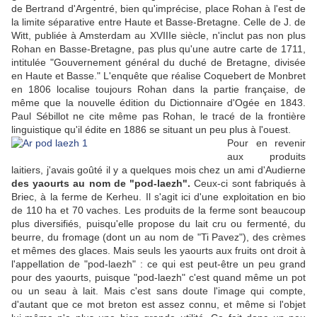
de Bertrand d'Argentré, bien qu'imprécise, place Rohan à l'est de
la limite séparative entre Haute et Basse-Bretagne. Celle de J. de
Witt, publiée à Amsterdam au XVIIIe siècle, n'inclut pas non plus
Rohan en Basse-Bretagne, pas plus qu'une autre carte de 1711,
intitulée "Gouvernement général du duché de Bretagne, divisée
en Haute et Basse." L'enquête que réalise Coquebert de Monbret
en 1806 localise toujours Rohan dans la partie française, de
même que la nouvelle édition du Dictionnaire d'Ogée en 1843.
Paul Sébillot ne cite même pas Rohan, le tracé de la frontière
linguistique qu'il édite en 1886 se situant un peu plus à l'ouest.
Pour en revenir
aux produits
laitiers, j'avais goûté il y a quelques mois chez un ami d'Audierne
des yaourts au nom de "pod-laezh".
Ceux-ci sont fabriqués à
Briec, à la ferme de Kerheu. Il s'agit ici d'une exploitation en bio
de 110 ha et 70 vaches. Les produits de la ferme sont beaucoup
plus diversifiés, puisqu'elle propose du lait cru ou fermenté, du
beurre, du fromage (dont un au nom de "Ti Pavez"), des crèmes
et mêmes des glaces. Mais seuls les yaourts aux fruits ont droit à
l'appellation de "pod-laezh" : ce qui est peut-être un peu grand
pour des yaourts, puisque "pod-laezh" c'est quand même un pot
ou un seau à lait. Mais c'est sans doute l'image qui compte,
d'autant que ce mot breton est assez connu, et même si l'objet