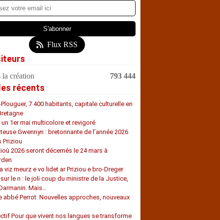
Flux RSS
siteurs
 la création
793 444
les récents
-Plouguer, 7 400 habitants, capitale culturelle en
Bretagne
, un 1er mai multicolore et revigoré
teuse Gwennyn : bretonnante de l’année 2026
s Priziou
zioù 2026 seront décernés le 24 mars à
rden
a viz meurz e vo lidet ar Priziou e bro-Dreger
 sur le n : le joli coup du ministre de la Justice,
 Darmanin. Mais…
e abbé Perrot. Nouvelles approches, nouveaux
s
ectif Pour que vivent nos langues se transforme