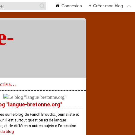
Connexion
+
Créer mon blog
e-
"
Réhabilitation d’un écrivain de langue bretonne aujourd’hui mal connu et méconnu
og "langue-bretonne.org"
es sur le blog de Fañch Broudic, journaliste et
r. Il est surtout question ici de langue
e, et de différents autres sujets à l'occasion.
 du blog