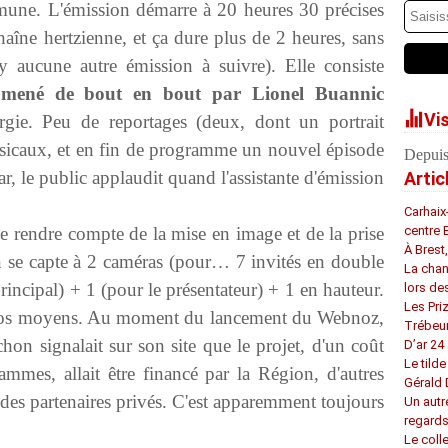
une. L'émission démarre à 20 heures 30 précises
aîne hertzienne, et ça dure plus de 2 heures, sans
'y aucune autre émission à suivre). Elle consiste
 mené de bout en bout par Lionel Buannic
Vi
gie. Peu de reportages (deux, dont un portrait
usicaux, et en fin de programme un nouvel épisode
Depuis
r, le public applaudit quand l'assistante d'émission
Artic
Carhaix
se rendre compte de la mise en image et de la prise
centre 
À Brest
 se capte à 2 caméras (pour… 7 invités en double
La chan
principal) + 1 (pour le présentateur) + 1 en hauteur.
lors de
Les Pri
gros moyens. Au moment du lancement du Webnoz,
Trébeu
n signalait sur son site que le projet, d'un coût
D’ar 24 
Le tilde
mes, allait être financé par la Région, d'autres
Gérald
 et des partenaires privés. C'est apparemment toujours
Un autr
regard
Le coll