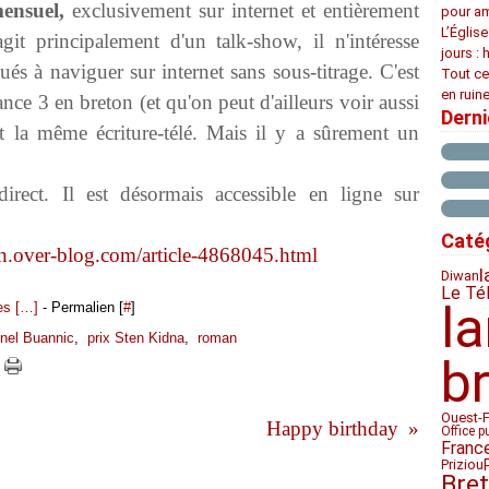
ensuel,
exclusivement sur internet et entièrement
pour am
L’Églis
it principalement d'un talk-show, il n'intéresse
jours : 
és à naviguer sur internet sans sous-titrage. C'est
Tout ce
en ruine
rance 3 en breton (et qu'on peut d'ailleurs voir aussi
Dern
ut la même écriture-télé. Mais il y a sûrement un
rect. Il est désormais accessible en ligne sur
Caté
on.over-blog.com/article-4868045.html
l
Diwan
Le Té
l
s [
…
]
- Permalien [
#
]
onel Buannic
,
prix Sten Kidna
,
roman
b
Ouest-
Happy birthday
Office p
Franc
Priziou
Bre