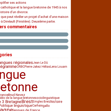
plifier ses actions
e catholique et la langue bretonne de 1945 à nos
histoire d’un divorce.
 que peut révéler un projet d’achat d’une maison
 à Dinéault (Finistère). Deuxième partie.
iers commentaires
gories
angues régionales
Jean Le Dû
légramme
CRBC
Pierre-Jakez Hélias
Lena Louarn
angue
retonne
France
Brud Nevez
sociolinguistique
ublic de la langue bretonne
Brest
e 3 Bretagne
histoire
Emgleo Breiz
Politique linguistique
Carhaix
gallo
tagne
langues de France