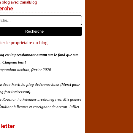
n blog avec CanalBlog
erche
er le propriétaire du blog
og est impressionnant autant sur le fond que sur
e. Chapeau bas !
espondant occitan, février 2020.
z deoc'h evit ho plog dedennus-kaer. [Merci pour
og fort intéressant].
 e Roazhon ha kelenner brezhoneg ivez. Miz gouere
tudiant à Rennes et enseignant de breton. Juillet
letter