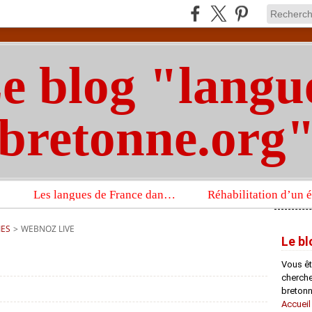
e blog "langu
bretonne.org
Les langues de France dans un imposant ouvrage sur la langue française que publient les Presses universitaires d’Oxford
IES
>
WEBNOZ LIVE
Le bl
Vous êt
chercheu
bretonn
Accueil