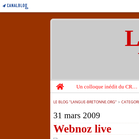
L
Home
Un colloque inédit du CRBC sur les victimes de l’année 1944
LE BLOG "LANGUE-BRETONNE.ORG"
>
CATEGOR
31 mars 2009
Webnoz live