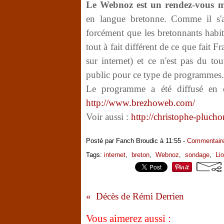
Le Webnoz est un rendez-vous m
en langue bretonne. Comme il s'ag
forcément que les bretonnants habitu
tout à fait différent de ce que fait F
sur internet) et ce n'est pas du to
public pour ce type de programmes.
Le programme a été diffusé en di
http://www.brezhoweb.com/
Voir aussi :
http://christophe-pluch
Posté par Fanch Broudic à 11:55 -
Commentaire
Tags:
internet
,
breton
,
Webnoz
,
sondage
,
Li
Décès de Rémi Derrien
Vous aimerez aussi :