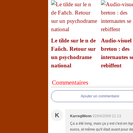
Le tilde sur le n de
Audio-visuel
Fañch. Retour sur
breton : des
un psychodrame
internautes s
national
rebiffent
Commentaires
Ajouter un commentaire
K
KarregWenn
02/04/2009 21:13
Ça a été long, mais ça y est c'est en lig
euros, et même qu'il était avant pour de