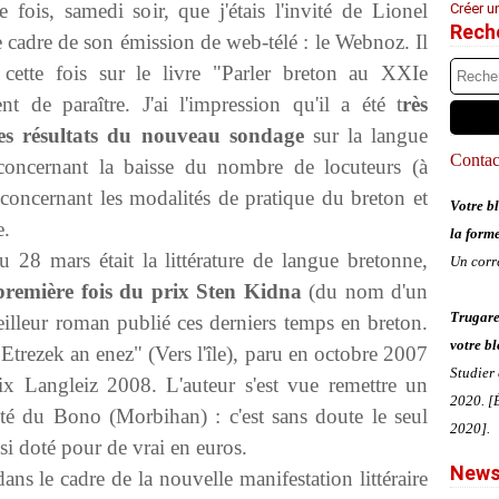
e fois, samedi soir, que j'étais l'invité de Lionel
Créer u
Rech
 cadre de son émission de web-télé : le Webnoz. Il
 cette fois sur le livre "Parler breton au XXIe
ent de paraître. J'ai l'impression qu'il a été t
rès
les résultats du nouveau sondage
sur la langue
Contact
concernant la baisse du nombre de locuteurs (à
x concernant les modalités de pratique du breton et
Votre bl
e.
la form
 28 mars était la littérature de langue bretonne,
Un corr
 première fois du prix Sten Kidna
(du nom d'un
Trugare
illeur roman publié ces derniers temps en breton.
votre bl
Etrezek an enez" (Vers l'île), paru en octobre 2007
Studier
ix Langleiz 2008. L'auteur s'est vue remettre un
2020. [É
té du Bono (Morbihan) : c'est sans doute le seul
2020].
nsi doté pour de vrai en euros.
News
ans le cadre de la nouvelle manifestation littéraire