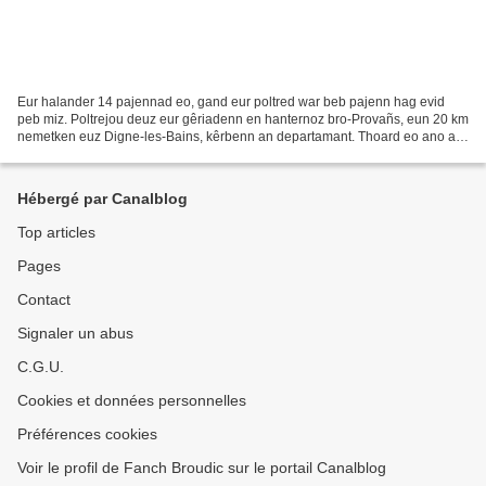
Eur halander 14 pajennad eo, gand eur poltred war beb pajenn hag evid
peb miz. Poltrejou deuz eur gêriadenn en hanternoz bro-Provañs, eun 20 km
nemetken euz Digne-les-Bains, kêrbenn an departamant. Thoard eo ano ar
gomun vihan, a zo krap ouz ar menez....
Hébergé par Canalblog
Top articles
Pages
Contact
Signaler un abus
C.G.U.
Cookies et données personnelles
Préférences cookies
Voir le profil de Fanch Broudic sur le portail Canalblog