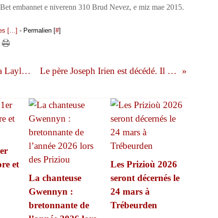
Bet embannet e niverenn 310 Brud Nevez, e miz mae 2015.
s [
…
]
- Permalien [
#
]
La réponse du poète sioux Lakota Layli Long Soldier à l’ancien président des États-Unis Barack Obama
Le père Joseph Irien est décédé. Il animait le centre bretonnant Minihi Levenez à Tréflévénez
er
re et
Les Prizioù 2026
La chanteuse
seront décernés le
Gwennyn :
24 mars à
bretonnante de
Trébeurden