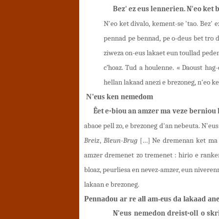
Bez' ez eus lennerien. N'eo ket b
N'eo ket divalo, kement-se 'tao. Bez' e
pennad pe bennad, pe o-deus bet tro da
ziweza on-eus lakaet eun toullad peden
c’hoaz. Tud a houlenne. « Daoust hag
hellan lakaad anezi e brezoneg, n'eo ke
N'eus ken nemedom
Êet e-biou an amzer ma veze berniou 
abaoe pell zo, e brezoneg d'an nebeuta. N'e
Breiz
,
Bleun-Brug
[…] Ne dremenan ket ma a
amzer dremenet zo tremenet : hirio e ranke
bloaz, peurliesa en nevez-amzer, eun niverenn 
lakaan e brezoneg.
Pennadou ar re all am-eus da lakaad an
N'eus nemedon dreist-oll o sk