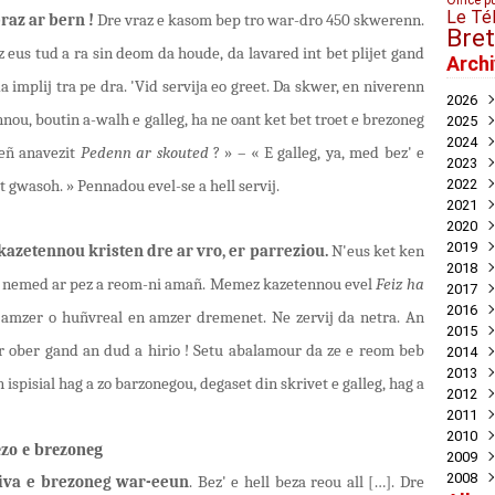
Office p
Le Té
raz ar bern !
Dre vraz e kasom bep tro war-dro 450 skwerenn.
Bre
z eus tud a ra sin deom da houde, da lavared int bet plijet gand
Arch
 implij tra pe dra. 'Vid servija eo greet. Da skwer, en niverenn
2026
nou, boutin a-walh e galleg, ha ne oant ket bet troet e brezoneg
2025
Juil
2024
Mai
Nov
-eñ anavezit
Pedenn ar skouted
? » – « E galleg, ya, med bez' e
2023
Avril
Oct
Déc
2022
Mar
Aoû
Nov
Déc
t gwasoh. » Pennadou evel-se a hell servij.
2021
Juil
Oct
Nov
Déc
2020
Mai
Sep
Oct
Nov
Déc
2019
Avril
Aoû
Sep
Oct
Nov
Déc
kazetennou kristen dre ar vro, er parreziou.
N'eus ket ken
2018
Mar
Juil
Juil
Sep
Oct
Nov
Nov
us nemed ar pez a reom-ni amañ. Memez kazetennou evel
Feiz ha
2017
Févr
Jui
Jui
Aoû
Sep
Oct
Oct
Déc
2016
Janv
Mai
Mai
Juil
Aoû
Sep
Sep
Nov
Déc
mzer o huñvreal en amzer dremenet. Ne zervij da netra. An
2015
Avril
Avril
Jui
Juil
Aoû
Aoû
Oct
Nov
Déc
r ober gand an dud a hirio ! Setu abalamour da ze e reom beb
2014
Mar
Mar
Mai
Jui
Jui
Juil
Sep
Oct
Oct
Déc
2013
Févr
Févr
Avril
Mai
Mai
Jui
Aoû
Aoû
Sep
Nov
Déc
ispisial hag a zo barzonegou, degaset din skrivet e galleg, hag a
2012
Janv
Janv
Mar
Avril
Avril
Mai
Jui
Juil
Aoû
Oct
Nov
Déc
2011
Févr
Mar
Mar
Mar
Mai
Jui
Juil
Sep
Oct
Oct
Déc
2010
Janv
Févr
Févr
Févr
Avril
Mai
Jui
Aoû
Sep
Sep
Nov
Déc
ezo e brezoneg
2009
Janv
Janv
Janv
Mar
Mar
Mai
Juil
Aoû
Aoû
Oct
Nov
Déc
2008
Févr
Févr
Févr
Mai
Juil
Juil
Sep
Oct
Nov
Déc
riva e brezoneg war-eeun
. Bez' e hell beza reou all […]. Dre