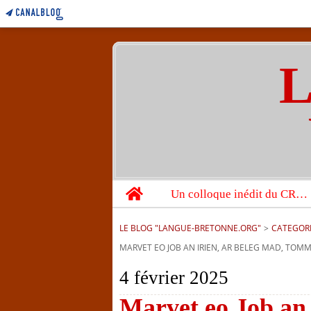
L
Home
Un colloque inédit du CRBC sur les victimes de l’année 1944
LE BLOG "LANGUE-BRETONNE.ORG"
>
CATEGOR
MARVET EO JOB AN IRIEN, AR BELEG MAD, TOMM
4 février 2025
Marvet eo Job an 