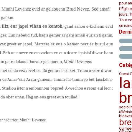
pour am
e Minihi Levenez evid ar gelaouenn Brud Nevez. Sed amañ
L’Églis
jours : 
 gañtan.
Tout ce
en ruine
 iliz, eur japel vihan eo kentoh,
gand saliou e-kichenn evid
Dern
igez. Eun nebeud tud, hag a gemer ar garg amañ euz an ti ganin,
vez greet er japel. Marteze ez eus o kemer perz er huzul eun
. Beb an amzer en em vodom en eun doare ispisial diwar-benn
enn petra lakaad 'barz ar gelaouenn,
Minihi Levenez
.
Caté
uet eo da veza evel-se. Da genta ne oa ket. Traou a veze diwar-
Ouest-
l
ma oa Anna-Vari Arzur ganeom. Tamm-ha-tamm eo bet laosket a-
d. Studiou istor a embannom bepred. A-wechou e reom eul leor :
b
 da ober unan. Hag on-eus greet eun toullad !
socioli
télévis
bloave
bre
nnaduriou Minihi Levenez
Quimpe