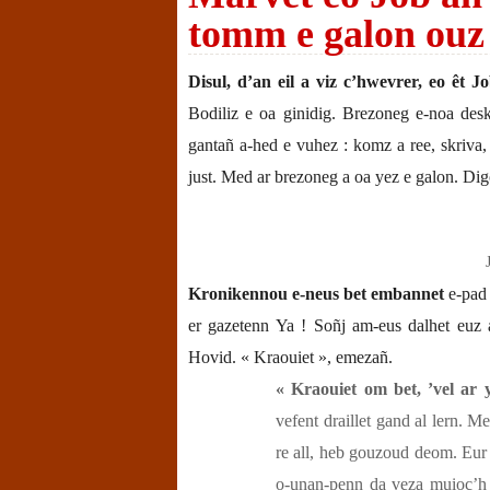
tomm e galon ouz 
Disul, d’an eil a viz c’hwevrer, eo êt 
Bodiliz e oa ginidig. Brezoneg e-noa des
gantañ a-hed e vuhez : komz a ree, skriva, 
just. Med ar brezoneg a oa yez e galon. Di
Kronikennou e-neus bet embannet
e-pad
er gazetenn Ya ! Soñj am-eus dalhet euz 
Hovid. « Kraouiet », emezañ.
« Kraouiet om bet, ’vel ar 
vefent draillet gand al lern. M
re all, heb gouzoud deom. Eur 
o-unan-penn da veza muioc’h 