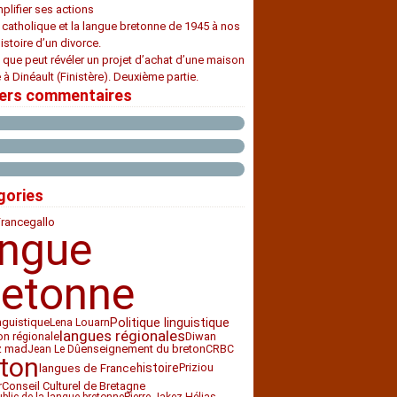
plifier ses actions
e catholique et la langue bretonne de 1945 à nos
histoire d’un divorce.
 que peut révéler un projet d’achat d’une maison
 à Dinéault (Finistère). Deuxième partie.
iers commentaires
gories
France
gallo
angue
retonne
nguistique
Politique linguistique
Lena Louarn
langues régionales
ion régionale
Diwan
z mad
enseignement du breton
CRBC
Jean Le Dû
ton
histoire
Priziou
langues de France
Conseil Culturel de Bretagne
r