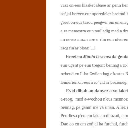
vraz on-eus klasket abaoe ar penn ke
soñjal hervez eur speredelez breizad
greet on-eus traou peogwir om en em ga
a ra memestra eun toulladig mad a dr
an nevez-amzer aze e rim eun niveren
raog fin ar bloaz […].
Greet eo
Minihi Levenez
da genta
eun ugent pe eun tregont bennag a zo
nebeud en Il-ha-Gwilen hag e kostez Na
lennerien on-eus a zo 'vid ar brezoneg.
Evid dibab an danvez a vo lake
a-raog, med a-wechou n'eus mennoz 
bennag, pe ganin-me va-unan. Aliez 
Peurliesa p'en em lakaan dirazañ, e ou
Dao eo en em zoñjal ha furchal, furc