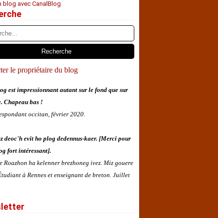
n blog avec CanalBlog
erche
er le propriétaire du blog
og est impressionnant autant sur le fond que sur
e. Chapeau bas !
espondant occitan, février 2020.
z deoc'h evit ho plog dedennus-kaer. [Merci pour
og fort intéressant].
 e Roazhon ha kelenner brezhoneg ivez. Miz gouere
tudiant à Rennes et enseignant de breton. Juillet
letter