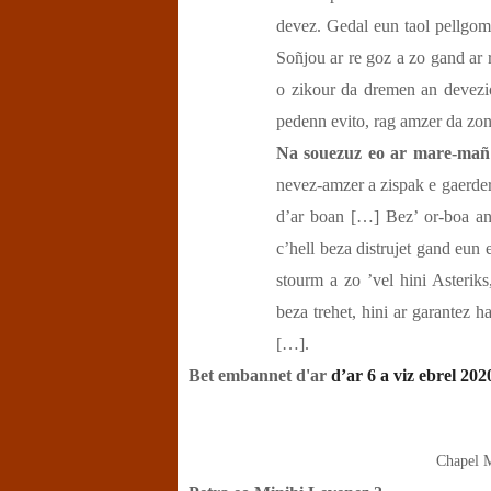
devez. Gedal eun taol pellgomz
Soñjou ar re goz a zo gand ar r
o zikour da dremen an devezi
pedenn evito, rag amzer da zon
Na souezuz eo ar mare-mañ 
nevez-amzer a zispak e gaerder
d’ar boan […] Bez’ or-boa an
c’hell beza distrujet gand eu
stourm a zo ’vel hini Asterik
beza trehet, hini ar garantez h
[…].
Bet embannet d'ar
d’ar 6 a viz ebrel 202
Chapel M