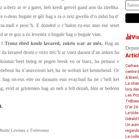
 a-berz ar re a garer, heb kredi gervel gand aon da zireñka.
e o-deus bugale er gêr hag a ra o zeiz gwella d’o zidui ha d’
ou-mañ e peoc’h. E donded o c’halon ez-eus atao eur seurt
d ar re goz a zo levenez o bugale hag o bugale vian.
Vi
! Trouz ebed koulz lavared, zokén war ar mêz.
Hag an
Depuis
 da lavared deom e vezo trec’h ar vuez daoust d’an anken ha
Artic
kounac’heet beteg re pegen bresk eo or buez, ha penaoz e
Carhaix
n enebour ha n’anavezom ket, ha ne welom ket kennebeud. Or
centre 
À Brest
s, hag on-eus etre on daouarn eun evaj-hud ha ne c’hell ket
La chan
ag, evid ar gristenien hag an neb a fell dezañ, hini ar bedenn
lors de
Les Pri
Trébeu
0.
D’ar 24 
Le tilde
Gérald
Un autr
inihi Levenez e Trelevenez
regard
Le coll