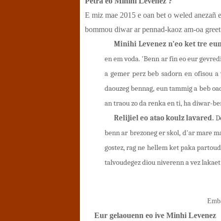
Petra eo Minihi Levenez ?
E miz mae 2015 e oan bet o weled anezañ 
bommou diwar ar pennad-kaoz am-oa greet
Minihi Levenez n’eo ket tre eun
en em voda. 'Benn ar fin eo eur gevred
a gemer perz beb sadorn en ofisou a 
daouzeg bennag, eun tammig a beb oad
an traou zo da renka en ti, ha diwar-b
Relijiel eo atao koulz lavared.
De
benn ar brezoneg er skol, d'ar mare 
gostez, rag ne hellem ket paka partou
talvoudegez diou niverenn a vez lakaet
Emba
Eur gelaouenn eo ive Minhi Levenez