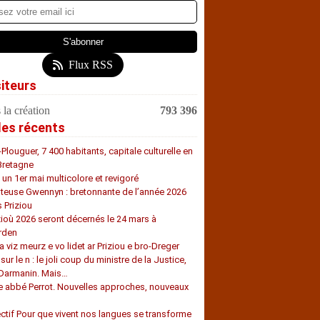
Flux RSS
siteurs
 la création
793 396
les récents
-Plouguer, 7 400 habitants, capitale culturelle en
Bretagne
, un 1er mai multicolore et revigoré
teuse Gwennyn : bretonnante de l’année 2026
s Priziou
zioù 2026 seront décernés le 24 mars à
rden
a viz meurz e vo lidet ar Priziou e bro-Dreger
 sur le n : le joli coup du ministre de la Justice,
 Darmanin. Mais…
e abbé Perrot. Nouvelles approches, nouveaux
s
ectif Pour que vivent nos langues se transforme