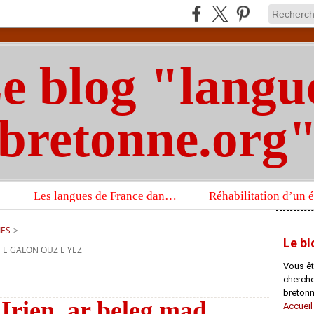
e blog "langu
bretonne.org
Les langues de France dans un imposant ouvrage sur la langue française que publient les Presses universitaires d’Oxford
IES
>
Le bl
 E GALON OUZ E YEZ
Vous êt
chercheu
bretonn
Irien, ar beleg mad,
Accueil