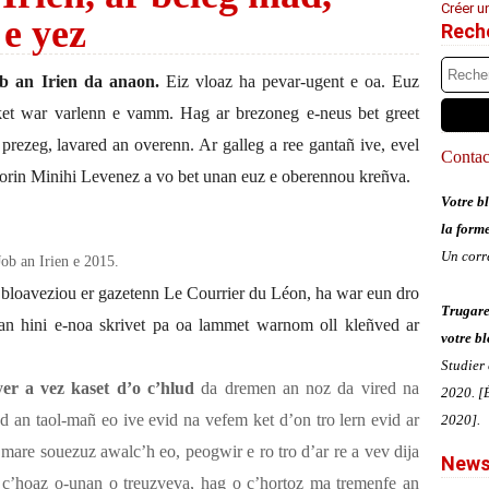
Créer u
e yez
Rech
Job an Irien da anaon.
Eiz vloaz ha pevar-ugent e oa. Euz
ket war varlenn e vamm. Hag ar brezoneg e-neus bet greet
prezeg, lavared an overenn. Ar galleg a ree gantañ ive, evel
Contact
gorin Minihi Levenez a vo bet unan euz e oberennou kreñva.
Votre bl
la form
Un corr
Job an Irien e 2015.
 bloaveziou er gazetenn Le Courrier du Léon, ha war eun dro
Trugare
an hini e-noa skrivet pa oa lammet warnom oll kleñved ar
votre bl
Studier
yer a vez kaset d’o c’hlud
da dremen an noz da vired na
2020. [É
ed an taol-mañ eo ive evid na vefem ket d’on tro lern evid ar
2020].
mare souezuz awalc’h eo, peogwir e ro tro d’ar re a vev dija
News
c’hoaz o-unan o treuzveva, hag o c’hortoz ma tremenfe an