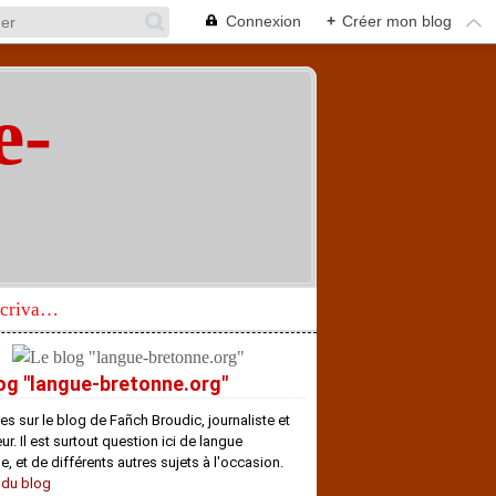
Connexion
+
Créer mon blog
e-
"
Réhabilitation d’un écrivain de langue bretonne aujourd’hui mal connu et méconnu
og "langue-bretonne.org"
es sur le blog de Fañch Broudic, journaliste et
r. Il est surtout question ici de langue
e, et de différents autres sujets à l'occasion.
 du blog