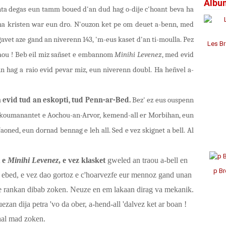
Albu
Janv
Janv
Janv
Avril
Jui
Jui
Aoû
Sep
Oct
Nov
Déc
nta degas eun tamm boued d'an dud hag o-dije c'hoant beva ha
Mar
Mai
Mai
Juil
Aoû
Sep
Oct
Nov
Févr
Avril
Avril
Jui
Juil
Aoû
Aoû
Oct
 ha kristen war eun dro. N'ouzon ket pe om deuet a-benn, med
Janv
Mar
Mar
Mai
Jui
Juil
Juil
Sep
vet aze gand an niverenn 143, 'm-eus kaset d'an ti-moulla. Pez
Févr
Févr
Avril
Mai
Mai
Jui
Aoû
Les Br
Janv
Janv
Mar
Avril
Avril
Mai
aou ! Beb eil miz sañset e embannom
Minihi Levenez
, med evid
Févr
Mar
Mar
Avril
Janv
Févr
Févr
Mar
n hag a raio evid pevar miz, eun niverenn doubl. Ha heñvel a-
Janv
Janv
Févr
Janv
 evid tud an eskopti, tud Penn-ar-Bed.
Bez' ez eus ouspenn
 koumanantet e Aochou-an-Arvor, kemend-all er Morbihan, eun
oned, eun dornad bennag e leh all. Sed e vez skignet a bell. Al
t e
Minihi Levenez
, e vez klasket
gweled an traou a-bell en
p Br
ebed, e vez dao gortoz e c'hoarvezfe eur mennoz gand unan
e rankan dibab zoken. Neuze en em lakaan dirag va mekanik.
ezan dija petra 'vo da ober, a-hend-all 'dalvez ket ar boan !
hal mad zoken.