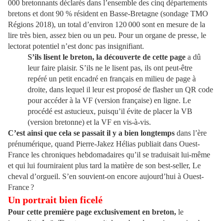
000 bretonnants déclarés dans l’ensemble des cinq départements
bretons et dont 90 % résident en Basse-Bretagne (sondage TMO
Régions 2018), un total d’environ 120 000 sont en mesure de la
lire très bien, assez bien ou un peu. Pour un organe de presse, le
lectorat potentiel n’est donc pas insignifiant.
S’ils lisent le breton, la découverte de cette page
a dû
leur faire plaisir. S’ils ne le lisent pas, ils ont peut-être
repéré un petit encadré en français en milieu de page à
droite, dans lequel il leur est proposé de flasher un QR code
pour accéder à la VF (version française) en ligne. Le
procédé est astucieux, puisqu’il évite de placer la VB
(version bretonne) et la VF en vis-à-vis.
C’est ainsi que cela se passait il y a bien longtemps
dans l’ère
prénumérique, quand Pierre-Jakez Hélias publiait dans Ouest-
France les chroniques hebdomadaires qu’il se traduisait lui-même
et qui lui fourniraient plus tard la matière de son best-seller, Le
cheval d’orgueil. S’en souvient-on encore aujourd’hui à Ouest-
France ?
Un portrait bien ficelé
Pour cette première page exclusivement en breton,
le