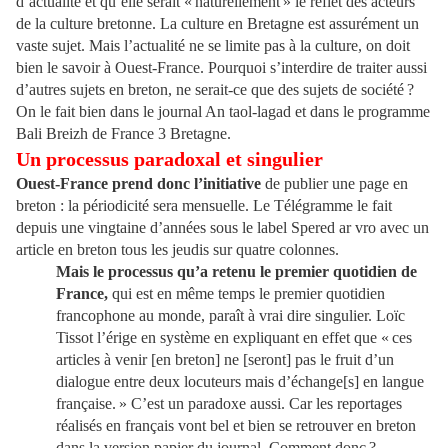
d’actualité et qu’elle serait « naturellement » le reflet des acteurs
de la culture bretonne. La culture en Bretagne est assurément un
vaste sujet. Mais l’actualité ne se limite pas à la culture, on doit
bien le savoir à Ouest-France. Pourquoi s’interdire de traiter aussi
d’autres sujets en breton, ne serait-ce que des sujets de société ?
On le fait bien dans le journal An taol-lagad et dans le programme
Bali Breizh de France 3 Bretagne.
Un processus paradoxal et singulier
Ouest-France prend donc l’initiative
de publier une page en
breton : la périodicité sera mensuelle. Le Télégramme le fait
depuis une vingtaine d’années sous le label Spered ar vro avec un
article en breton tous les jeudis sur quatre colonnes.
Mais le processus qu’a retenu le premier quotidien de
France,
qui est en même temps le premier quotidien
francophone au monde, paraît à vrai dire singulier. Loïc
Tissot l’érige en système en expliquant en effet que « ces
articles à venir [en breton] ne [seront] pas le fruit d’un
dialogue entre deux locuteurs mais d’échange[s] en langue
française. » C’est un paradoxe aussi. Car les reportages
réalisés en français vont bel et bien se retrouver en breton
dans la version papier du journal. Comment donc ?