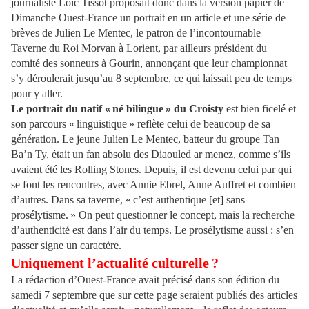
journaliste Loïc Tissot proposait donc dans la version papier de
Dimanche Ouest-France un portrait en un article et une série de
brèves de Julien Le Mentec, le patron de l’incontournable
Taverne du Roi Morvan à Lorient, par ailleurs président du
comité des sonneurs à Gourin, annonçant que leur championnat
s’y déroulerait jusqu’au 8 septembre, ce qui laissait peu de temps
pour y aller.
Le portrait du natif « né bilingue » du Croisty
est bien ficelé et
son parcours « linguistique » reflète celui de beaucoup de sa
génération. Le jeune Julien Le Mentec, batteur du groupe Tan
Ba’n Ty, était un fan absolu des Diaouled ar menez, comme s’ils
avaient été les Rolling Stones. Depuis, il est devenu celui par qui
se font les rencontres, avec Annie Ebrel, Anne Auffret et combien
d’autres. Dans sa taverne, « c’est authentique [et] sans
prosélytisme. » On peut questionner le concept, mais la recherche
d’authenticité est dans l’air du temps. Le prosélytisme aussi : s’en
passer signe un caractère.
Uniquement l’actualité culturelle ?
La rédaction d’Ouest-France avait précisé dans son édition du
samedi 7 septembre que sur cette page seraient publiés des articles