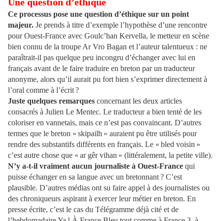
Une question d’éthique
Ce processus pose une question d’éthique sur un point
majeur.
Je prends à titre d’exemple l’hypothèse d’une rencontre
pour Ouest-France avec Goulc’han Kervella, le metteur en scène
bien connu de la troupe Ar Vro Bagan et l’auteur talentueux : ne
paraîtrait-il pas quelque peu incongru d’échanger avec lui en
français avant de le faire traduire en breton par un traducteur
anonyme, alors qu’il aurait pu fort bien s’exprimer directement à
l’oral comme à l’écrit ?
Juste quelques remarques
concernant les deux articles
consacrés à Julien Le Mentec. Le traducteur a bien tenté de les
coloriser en vannetais, mais ce n’est pas convaincant. D’autres
termes que le breton « skipailh » auraient pu être utilisés pour
rendre des substantifs différents en français. Le « bled voisin »
c’est autre chose que « ar gêr vihan » (littéralement, la petite ville).
N’y a-t-il vraiment aucun journaliste à Ouest-France
qui
puisse échanger en sa langue avec un bretonnant ? C’est
plausible. D’autres médias ont su faire appel à des journalistes ou
des chroniqueurs aspirant à exercer leur métier en breton. En
presse écrite, c’est le cas du Télégramme déjà cité et de
l’hebdomadaire Ya ! À France Bleu tout comme à France 3, à