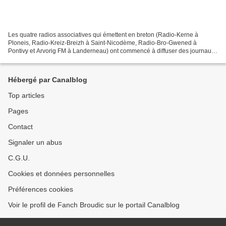
Les quatre radios associatives qui émettent en breton (Radio-Kerne à
Ploneis, Radio-Kreiz-Breizh à Saint-Nicodème, Radio-Bro-Gwened à
Pontivy et Arvorig FM à Landerneau) ont commencé à diffuser des journaux
communs d’information. Un journaliste a été...
Hébergé par Canalblog
Top articles
Pages
Contact
Signaler un abus
C.G.U.
Cookies et données personnelles
Préférences cookies
Voir le profil de Fanch Broudic sur le portail Canalblog