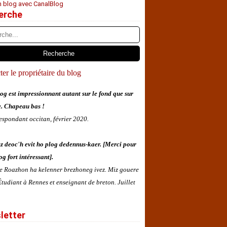
n blog avec CanalBlog
erche
er le propriétaire du blog
og est impressionnant autant sur le fond que sur
e. Chapeau bas !
espondant occitan, février 2020.
z deoc'h evit ho plog dedennus-kaer. [Merci pour
og fort intéressant].
 e Roazhon ha kelenner brezhoneg ivez. Miz gouere
tudiant à Rennes et enseignant de breton. Juillet
letter