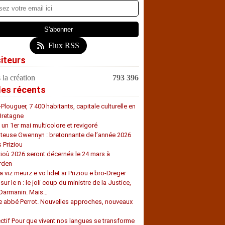
Flux RSS
siteurs
 la création
793 396
les récents
-Plouguer, 7 400 habitants, capitale culturelle en
Bretagne
, un 1er mai multicolore et revigoré
teuse Gwennyn : bretonnante de l’année 2026
s Priziou
zioù 2026 seront décernés le 24 mars à
rden
a viz meurz e vo lidet ar Priziou e bro-Dreger
 sur le n : le joli coup du ministre de la Justice,
 Darmanin. Mais…
e abbé Perrot. Nouvelles approches, nouveaux
s
ectif Pour que vivent nos langues se transforme