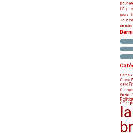
pour am
L’Églis
jours : 
Tout ce
en ruine
Dern
Caté
Carhaix
Ouest-
F
gallo
Quimpe
Priziou
Politiq
Office p
l
b