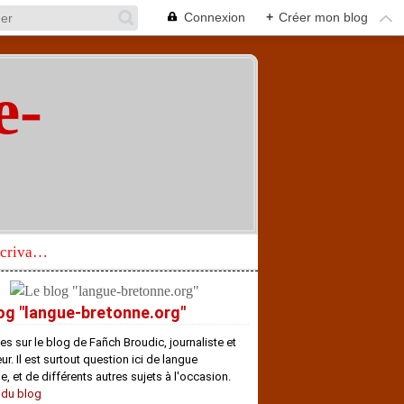
Connexion
+
Créer mon blog
e-
"
Réhabilitation d’un écrivain de langue bretonne aujourd’hui mal connu et méconnu
og "langue-bretonne.org"
es sur le blog de Fañch Broudic, journaliste et
r. Il est surtout question ici de langue
e, et de différents autres sujets à l'occasion.
 du blog