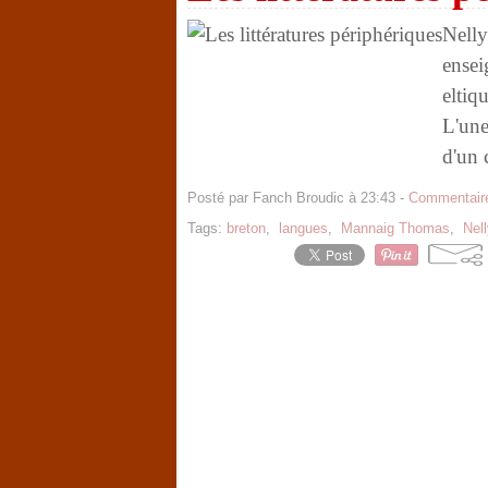
Nelly
ensei
eltiq
L'une
d'un 
Posté par Fanch Broudic à 23:43 -
Commentaire
Tags:
breton
,
langues
,
Mannaig Thomas
,
Nel