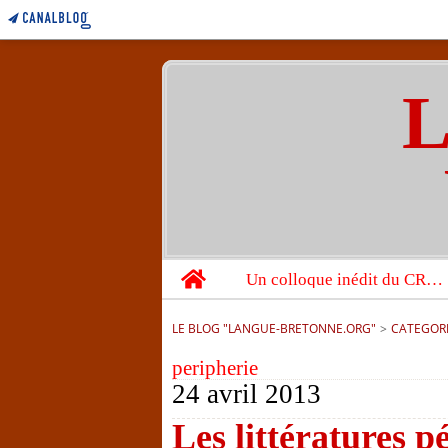
L
Home
Un colloque inédit du CRBC sur les victimes de l’année 1944
LE BLOG "LANGUE-BRETONNE.ORG"
>
CATEGOR
peripherie
24 avril 2013
Les littératures p