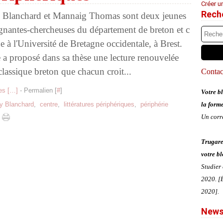
Créer u
Rech
 Blanchard et Mannaig Thomas sont deux jeunes
gnantes-chercheuses du département de breton et c
ue à l'Université de Bretagne occidentale, à Brest.
 a proposé dans sa thèse une lecture renouvelée
classique breton que chacun croit...
Contact
s [
…
]
- Permalien [
#
]
Votre bl
ly Blanchard
,
centre
,
littératures périphériques
,
périphérie
la form
Un corr
Trugare
votre bl
Studier
2020. [É
2020].
News