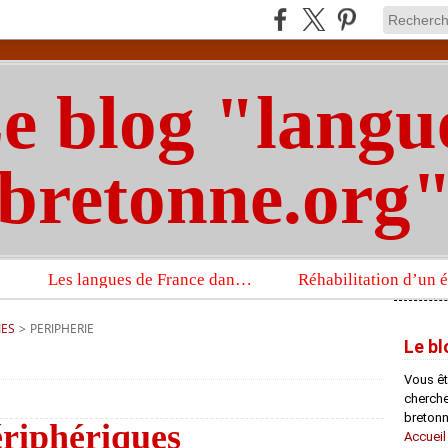
e blog "langu
bretonne.org
Les langues de France dans un imposant ouvrage sur la langue française que publient les Presses universitaires d’Oxford
IES
>
PERIPHERIE
Le bl
Vous êt
chercheu
bretonn
ériphériques
Accueil