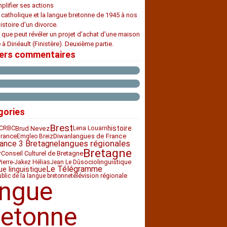
plifier ses actions
e catholique et la langue bretonne de 1945 à nos
histoire d’un divorce.
 que peut révéler un projet d’achat d’une maison
 à Dinéault (Finistère). Deuxième partie.
iers commentaires
gories
Brest
histoire
CRBC
Brud Nevez
Lena Louarn
France
Diwan
langues de France
Emgleo Breiz
langues régionales
rance 3 Bretagne
Bretagne
Conseil Culturel de Bretagne
r
sociolinguistique
Pierre-Jakez Hélias
Jean Le Dû
Le Télégramme
ue linguistique
télévision régionale
ublic de la langue bretonne
angue
retonne