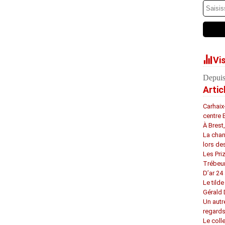
Vi
Depuis
Artic
Carhaix
centre 
À Brest
La chan
lors de
Les Pri
Trébeu
D’ar 24 
Le tilde
Gérald
Un autr
regard
Le coll