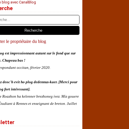
n blog avec CanalBlog
erche
er le propriétaire du blog
og est impressionnant autant sur le fond que sur
e. Chapeau bas !
espondant occitan, février 2020.
z deoc'h evit ho plog dedennus-kaer. [Merci pour
og fort intéressant].
 e Roazhon ha kelenner brezhoneg ivez. Miz gouere
tudiant à Rennes et enseignant de breton. Juillet
letter