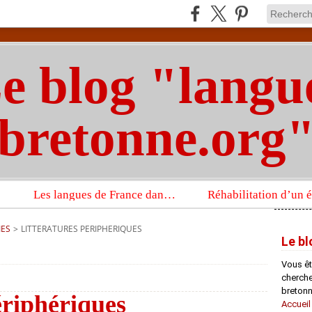
e blog "langu
bretonne.org
Les langues de France dans un imposant ouvrage sur la langue française que publient les Presses universitaires d’Oxford
IES
>
LITTERATURES PERIPHERIQUES
Le bl
Vous êt
chercheu
bretonn
ériphériques
Accueil