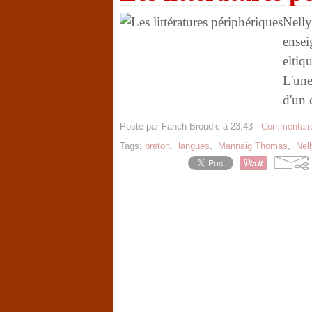
Nelly
ensei
eltiq
L'une
d'un 
Posté par Fanch Broudic à 23:43 -
Commentaire
Tags:
breton
,
langues
,
Mannaig Thomas
,
Nel