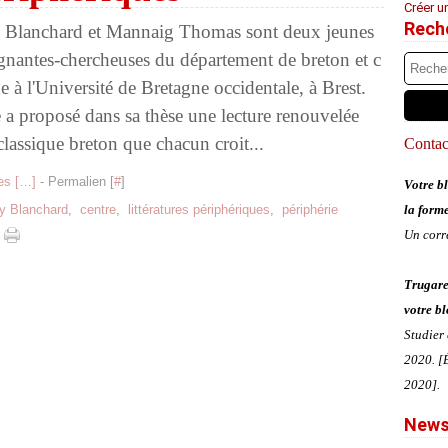
Créer u
Rech
 Blanchard et Mannaig Thomas sont deux jeunes
gnantes-chercheuses du département de breton et c
ue à l'Université de Bretagne occidentale, à Brest.
 a proposé dans sa thèse une lecture renouvelée
classique breton que chacun croit...
Contact
s [
…
]
- Permalien [
#
]
Votre bl
ly Blanchard
,
centre
,
littératures périphériques
,
périphérie
la form
Un corr
Trugare
votre bl
Studier
2020. [É
2020].
News