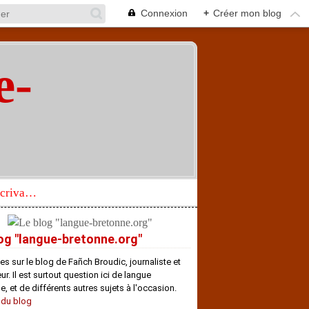
Connexion
+
Créer mon blog
e-
"
Réhabilitation d’un écrivain de langue bretonne aujourd’hui mal connu et méconnu
og "langue-bretonne.org"
es sur le blog de Fañch Broudic, journaliste et
r. Il est surtout question ici de langue
e, et de différents autres sujets à l'occasion.
 du blog