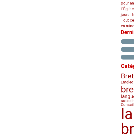
pour am
L’Églis
jours : 
Tout ce
en ruine
Dern
Caté
Bre
Emgleo 
bre
langu
socioli
Conseil
l
b