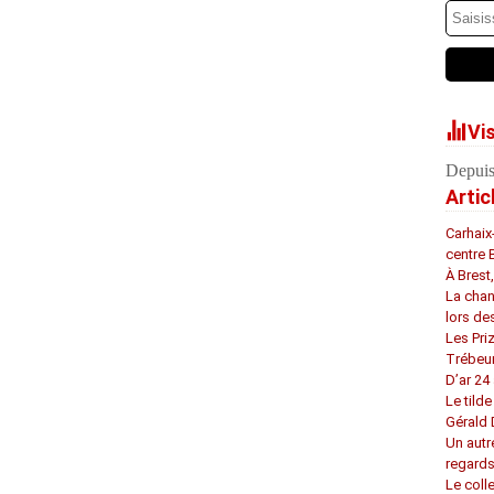
Vi
Depuis
Artic
Carhaix
centre 
À Brest
La chan
lors de
Les Pri
Trébeu
D’ar 24 
Le tilde
Gérald
Un autr
regard
Le coll