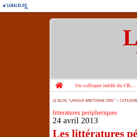
L
Home
Un colloque inédit du CRBC sur les victimes de l’année 1944
LE BLOG "LANGUE-BRETONNE.ORG"
>
CATEGOR
litteratures peripheriques
24 avril 2013
Les littératures p