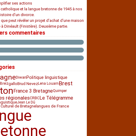
plifier ses actions
e catholique et la langue bretonne de 1945 à nos
histoire d’un divorce.
 que peut révéler un projet d’achat d’une maison
 à Dinéault (Finistère). Deuxième partie.
iers commentaires
gories
tagne
Diwan
Politique linguistique
Brest
gallo
Brud Nevez
Breiz
Lena Louarn
ton
France 3 Bretagne
Quimper
es régionales
Le Télégramme
CRBC
nguistique
Jean Le Dû
 Culturel de Bretagne
langues de France
angue
retonne