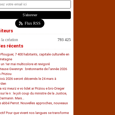
Flux RSS
siteurs
 la création
793 425
les récents
-Plouguer, 7 400 habitants, capitale culturelle en
Bretagne
, un 1er mai multicolore et revigoré
teuse Gwennyn : bretonnante de l’année 2026
s Priziou
zioù 2026 seront décernés le 24 mars à
rden
a viz meurz e vo lidet ar Priziou e bro-Dreger
 sur le n : le joli coup du ministre de la Justice,
 Darmanin. Mais…
e abbé Perrot. Nouvelles approches, nouveaux
s
ectif Pour que vivent nos langues se transforme