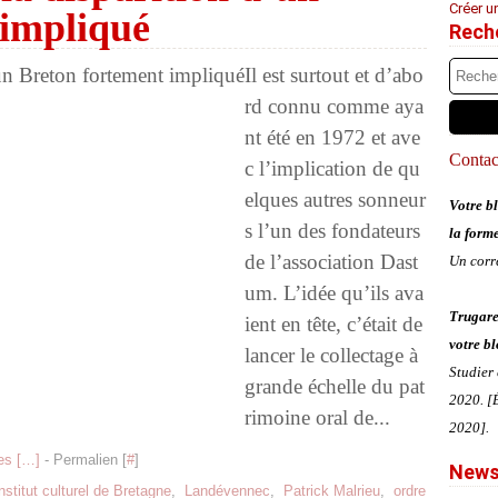
Créer u
 impliqué
Rech
Il est surtout et d’abo
rd connu comme aya
nt été en 1972 et ave
Contact
c l’implication de qu
elques autres sonneur
Votre bl
s l’un des fondateurs
la form
de l’association Dast
Un corr
um. L’idée qu’ils ava
Trugare
ient en tête, c’était de
votre bl
lancer le collectage à
Studier
grande échelle du pat
2020. [É
rimoine oral de...
2020].
s [
…
]
- Permalien [
#
]
News
nstitut culturel de Bretagne
,
Landévennec
,
Patrick Malrieu
,
ordre