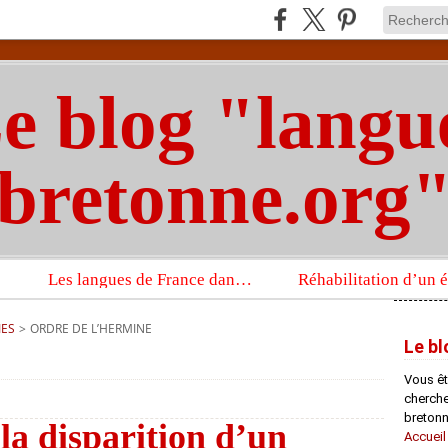
e blog "langu
bretonne.org
Les langues de France dans un imposant ouvrage sur la langue française que publient les Presses universitaires d’Oxford
IES
>
ORDRE DE L’HERMINE
Le bl
Vous êt
chercheu
bretonn
la disparition d’un
Accueil