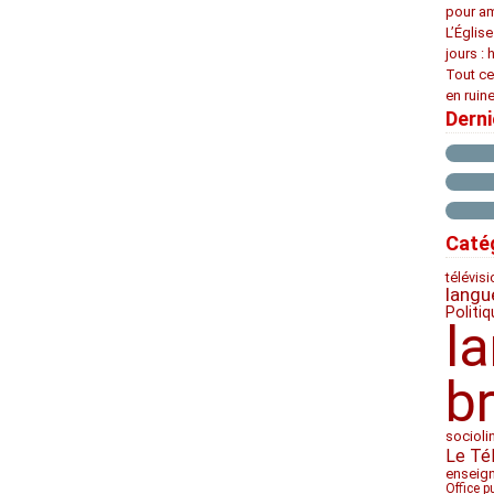
pour am
L’Églis
jours : 
Tout ce
en ruine
Dern
Caté
télévis
langu
Politiq
l
b
socioli
Le Té
enseig
Office p