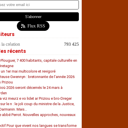
Flux RSS
siteurs
 la création
793 425
les récents
-Plouguer, 7 400 habitants, capitale culturelle en
Bretagne
, un 1er mai multicolore et revigoré
teuse Gwennyn : bretonnante de l’année 2026
s Priziou
zioù 2026 seront décernés le 24 mars à
rden
a viz meurz e vo lidet ar Priziou e bro-Dreger
 sur le n : le joli coup du ministre de la Justice,
 Darmanin. Mais…
e abbé Perrot. Nouvelles approches, nouveaux
s
ectif Pour que vivent nos langues se transforme