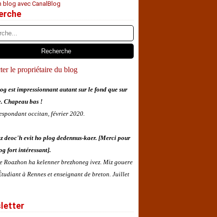
n blog avec CanalBlog
erche
er le propriétaire du blog
og est impressionnant autant sur le fond que sur
e. Chapeau bas !
espondant occitan, février 2020.
z deoc'h evit ho plog dedennus-kaer. [Merci pour
og fort intéressant].
 e Roazhon ha kelenner brezhoneg ivez. Miz gouere
tudiant à Rennes et enseignant de breton. Juillet
letter