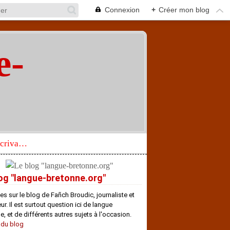
Connexion
+
Créer mon blog
e-
"
Réhabilitation d’un écrivain de langue bretonne aujourd’hui mal connu et méconnu
og "langue-bretonne.org"
es sur le blog de Fañch Broudic, journaliste et
r. Il est surtout question ici de langue
e, et de différents autres sujets à l'occasion.
 du blog