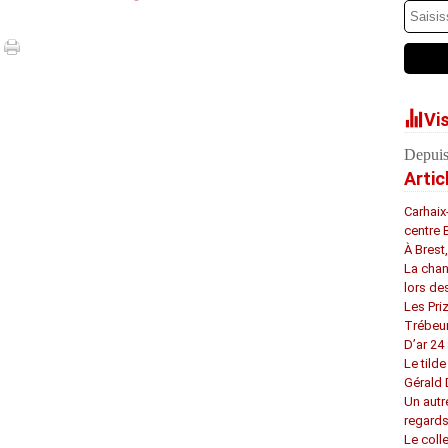
Vi
Depuis
Artic
Carhaix
centre 
À Brest
La chan
lors de
Les Pri
Trébeu
D’ar 24 
Le tilde
Gérald
Un autr
regard
Le coll