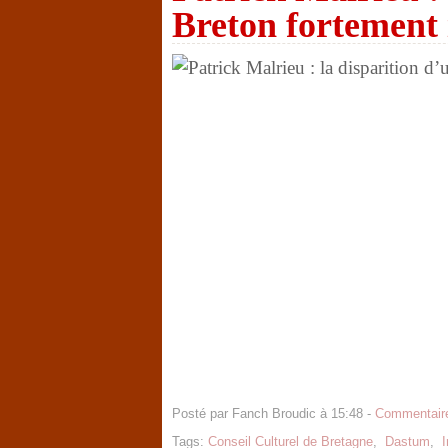
Breton fortement
Posté par Fanch Broudic à 15:48 -
Commentaire
Tags:
Conseil Culturel de Bretagne
,
Dastum
,
I