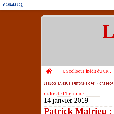
L
Home
Un colloque inédit du CRBC sur les victimes de l’année 1944
LE BLOG "LANGUE-BRETONNE.ORG"
>
CATEGOR
ordre de l’hermine
14 janvier 2019
Patrick Malrieu : 