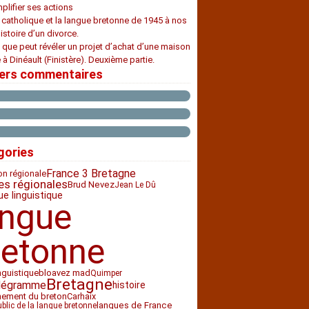
plifier ses actions
e catholique et la langue bretonne de 1945 à nos
histoire d’un divorce.
 que peut révéler un projet d’achat d’une maison
 à Dinéault (Finistère). Deuxième partie.
iers commentaires
gories
France 3 Bretagne
ion régionale
es régionales
Brud Nevez
Jean Le Dû
ue linguistique
angue
retonne
nguistique
bloavez mad
Quimper
Bretagne
légramme
histoire
nement du breton
Carhaix
langues de France
ublic de la langue bretonne