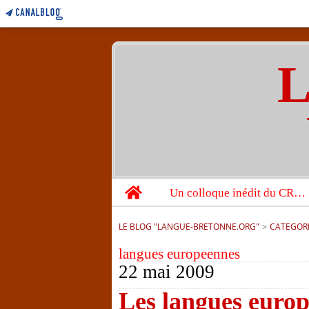
L
Home
Un colloque inédit du CRBC sur les victimes de l’année 1944
LE BLOG "LANGUE-BRETONNE.ORG"
>
CATEGOR
langues europeennes
22 mai 2009
Les langues euro