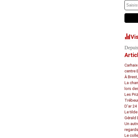
Vi
Depuis
Artic
Carhaix
centre 
À Brest
La chan
lors de
Les Pri
Trébeu
D’ar 24 
Le tilde
Gérald
Un autr
regard
Le coll