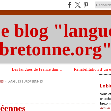
e blog "langu
bretonne.org
Les langues de France dans un imposant ouvrage sur la langue française que publient les Presses universitaires d’Oxford
IES
>
LANGUES EUROPEENNES
Le bl
Vous êt
chercheu
bretonn
péennes
Accueil