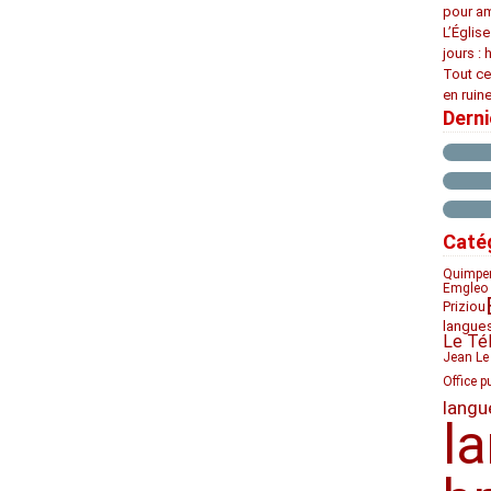
pour am
L’Églis
jours : 
Tout ce
en ruine
Dern
Caté
Quimpe
Emgleo 
Priziou
langue
Le Té
Jean Le
Office p
langu
l