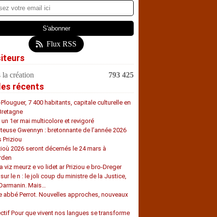
Flux RSS
siteurs
 la création
793 425
les récents
-Plouguer, 7 400 habitants, capitale culturelle en
Bretagne
, un 1er mai multicolore et revigoré
teuse Gwennyn : bretonnante de l’année 2026
s Priziou
zioù 2026 seront décernés le 24 mars à
rden
a viz meurz e vo lidet ar Priziou e bro-Dreger
 sur le n : le joli coup du ministre de la Justice,
 Darmanin. Mais…
e abbé Perrot. Nouvelles approches, nouveaux
s
ectif Pour que vivent nos langues se transforme