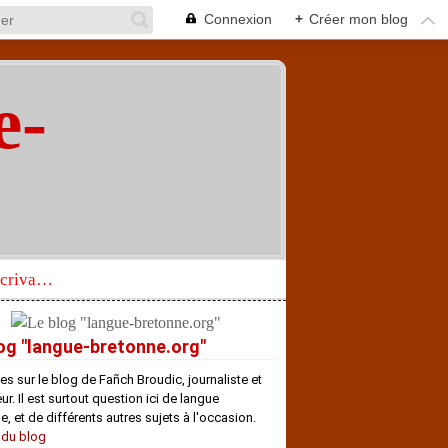
Connexion
+
Créer mon blog
e-
"
Réhabilitation d’un écrivain de langue bretonne aujourd’hui mal connu et méconnu
og "langue-bretonne.org"
es sur le blog de Fañch Broudic, journaliste et
r. Il est surtout question ici de langue
e, et de différents autres sujets à l'occasion.
 du blog