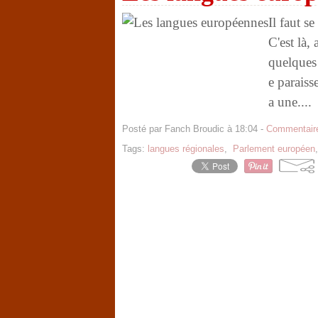
Il faut s
C'est là,
quelques 
e paraiss
a une....
Posté par Fanch Broudic à 18:04 -
Commentaire
Tags:
langues régionales
,
Parlement européen