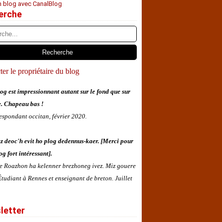
n blog avec CanalBlog
erche
er le propriétaire du blog
og est impressionnant autant sur le fond que sur
e. Chapeau bas !
espondant occitan, février 2020.
z deoc'h evit ho plog dedennus-kaer. [Merci pour
og fort intéressant].
 e Roazhon ha kelenner brezhoneg ivez. Miz gouere
tudiant à Rennes et enseignant de breton. Juillet
letter