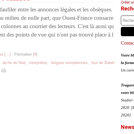
Créer u
Rech
e faufiler entre les annonces légales et les obsèques.
 au milieu de nulle part, que Ouest-France consacre
colonnes au courrier des lecteurs. C'est là aussi qu
ent des points de vue qui n'ont pas trouvé place à l
Contact
s [
…
]
- Permalien [
#
]
Votre bl
,
arche de Noé
,
interprètes
,
langues européennes
,
tour de Babel
la form
Un corr
Trugare
votre bl
Studier
2020. [É
2020].
News