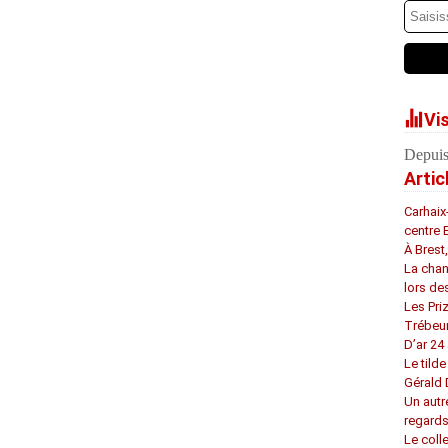
Vi
Depuis
Artic
Carhaix
centre 
À Brest
La chan
lors de
Les Pri
Trébeu
D’ar 24 
Le tilde
Gérald
Un autr
regard
Le coll