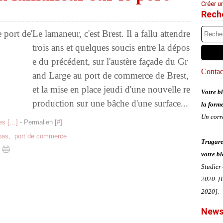
Créer u
Rech
Le lamaneur, c'est Brest. Il a fallu attendre
trois ans et quelques soucis entre la dépos
e du précédent, sur l'austère façade du Gr
Contact
and Large au port de commerce de Brest,
et la mise en place jeudi d'une nouvelle re
Votre bl
production sur une bâche d'une surface...
la form
Un corr
s [
…
]
- Permalien [
#
]
oas
,
port de commerce
Trugare
votre bl
Studier
2020. [É
2020].
News