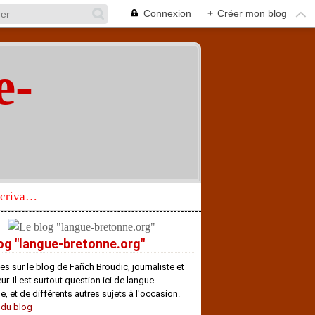
Connexion
+
Créer mon blog
e-
"
Réhabilitation d’un écrivain de langue bretonne aujourd’hui mal connu et méconnu
og "langue-bretonne.org"
es sur le blog de Fañch Broudic, journaliste et
r. Il est surtout question ici de langue
e, et de différents autres sujets à l'occasion.
 du blog