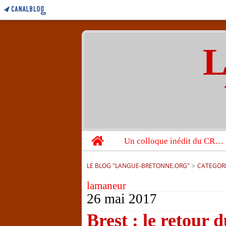
L
Home
Un colloque inédit du CRBC sur les victimes de l’année 1944
LE BLOG "LANGUE-BRETONNE.ORG"
>
CATEGOR
lamaneur
26 mai 2017
Brest : le retour 