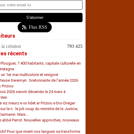
Flux RSS
siteurs
 la création
793 425
les récents
-Plouguer, 7 400 habitants, capitale culturelle en
Bretagne
, un 1er mai multicolore et revigoré
teuse Gwennyn : bretonnante de l’année 2026
s Priziou
zioù 2026 seront décernés le 24 mars à
rden
a viz meurz e vo lidet ar Priziou e bro-Dreger
 sur le n : le joli coup du ministre de la Justice,
 Darmanin. Mais…
e abbé Perrot. Nouvelles approches, nouveaux
s
ectif Pour que vivent nos langues se transforme