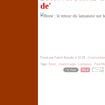
de'
Posté par Fanch Broudic à 22:20 -
Commentaire
Tags:
Brest
,
Grand Large
,
Lamaneur
,
Paul Bl