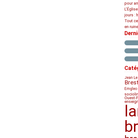
pour am
L’Églis
jours : 
Tout ce
en ruine
Dern
Caté
Jean Le
Bres
Emgleo 
socioli
Ouest-
enseig
l
b