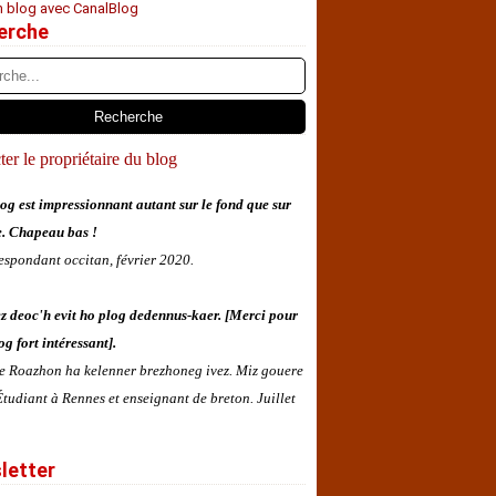
n blog avec CanalBlog
erche
er le propriétaire du blog
og est impressionnant autant sur le fond que sur
e. Chapeau bas !
espondant occitan, février 2020.
z deoc'h evit ho plog dedennus-kaer. [Merci pour
og fort intéressant].
 e Roazhon ha kelenner brezhoneg ivez. Miz gouere
tudiant à Rennes et enseignant de breton. Juillet
letter