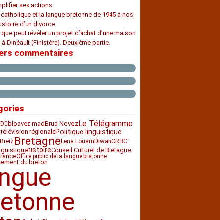
plifier ses actions
e catholique et la langue bretonne de 1945 à nos
histoire d’un divorce.
 que peut révéler un projet d’achat d’une maison
 à Dinéault (Finistère). Deuxième partie.
iers commentaires
gories
Le Télégramme
bloavez mad
Brud Nevez
 Dû
t
télévision régionale
Politique linguistique
Bretagne
Diwan
CRBC
Breiz
Lena Louarn
histoire
nguistique
Conseil Culturel de Bretagne
France
Office public de la langue bretonne
nement du breton
angue
retonne