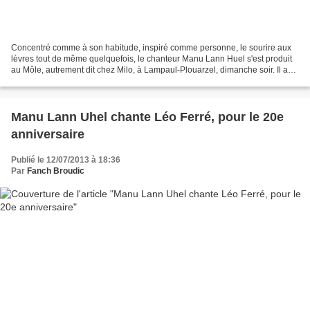
Concentré comme à son habitude, inspiré comme personne, le sourire aux
lèvres tout de même quelquefois, le chanteur Manu Lann Huel s'est produit
au Môle, autrement dit chez Milo, à Lampaul-Plouarzel, dimanche soir. Il a
surpris tout son monde. On l'attendait,...
Manu Lann Uhel chante Léo Ferré, pour le 20e
anniversaire
Publié le 12/07/2013 à 18:36
Par
Fanch Broudic