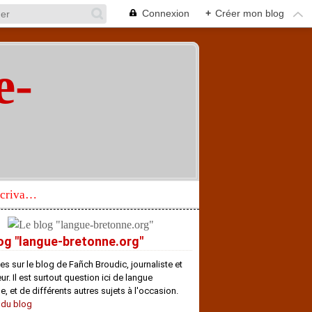
Connexion
+
Créer mon blog
e-
"
Réhabilitation d’un écrivain de langue bretonne aujourd’hui mal connu et méconnu
og "langue-bretonne.org"
es sur le blog de Fañch Broudic, journaliste et
r. Il est surtout question ici de langue
e, et de différents autres sujets à l'occasion.
 du blog