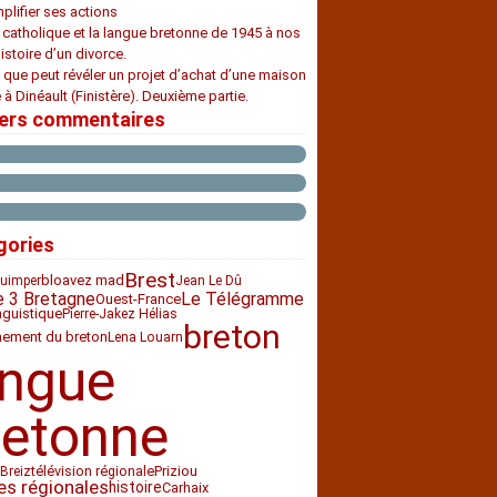
plifier ses actions
e catholique et la langue bretonne de 1945 à nos
histoire d’un divorce.
 que peut révéler un projet d’achat d’une maison
 à Dinéault (Finistère). Deuxième partie.
iers commentaires
gories
Brest
bloavez mad
uimper
Jean Le Dû
e 3 Bretagne
Le Télégramme
Ouest-France
nguistique
Pierre-Jakez Hélias
breton
nement du breton
Lena Louarn
angue
retonne
télévision régionale
Priziou
Breiz
es régionales
histoire
Carhaix