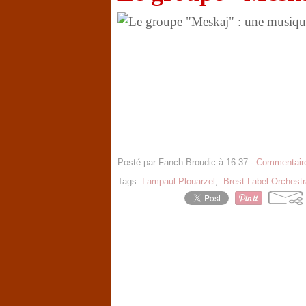
Posté par Fanch Broudic à 16:37 -
Commentaire
Tags:
Lampaul-Plouarzel
,
Brest Label Orchestr