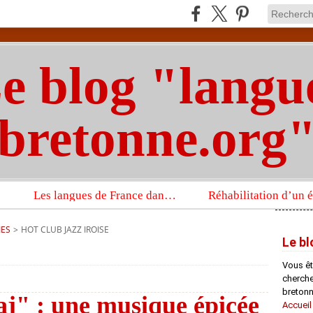
e blog "langu
bretonne.org
Les langues de France dans un imposant ouvrage sur la langue française que publient les Presses universitaires d’Oxford
IES
>
HOT CLUB JAZZ IROISE
Le bl
Vous êt
chercheu
bretonn
j" : une musique épicée
Accueil