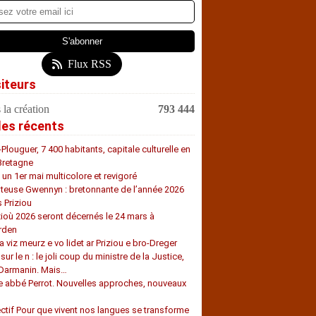
Flux RSS
siteurs
 la création
793 444
les récents
-Plouguer, 7 400 habitants, capitale culturelle en
Bretagne
, un 1er mai multicolore et revigoré
teuse Gwennyn : bretonnante de l’année 2026
s Priziou
zioù 2026 seront décernés le 24 mars à
rden
a viz meurz e vo lidet ar Priziou e bro-Dreger
 sur le n : le joli coup du ministre de la Justice,
 Darmanin. Mais…
e abbé Perrot. Nouvelles approches, nouveaux
s
ectif Pour que vivent nos langues se transforme