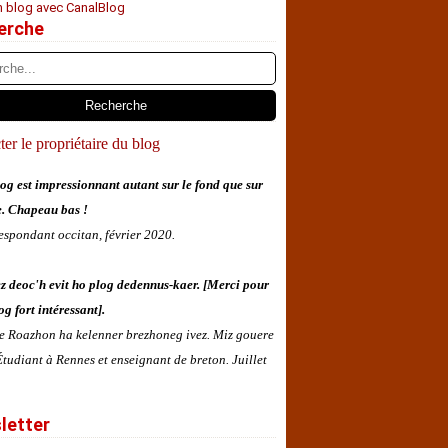
n blog avec CanalBlog
erche
er le propriétaire du blog
og est impressionnant autant sur le fond que sur
e. Chapeau bas !
espondant occitan, février 2020.
z deoc'h evit ho plog dedennus-kaer. [Merci pour
og fort intéressant].
 e Roazhon ha kelenner brezhoneg ivez. Miz gouere
tudiant à Rennes et enseignant de breton. Juillet
letter