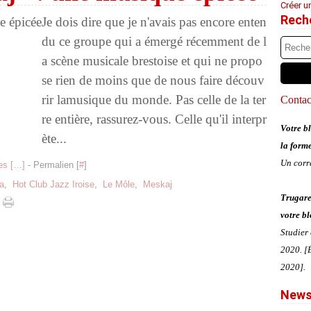
Créer u
Rech
Je dois dire que je n'avais pas encore enten
du ce groupe qui a émergé récemment de l
a scène musicale brestoise et qui ne propo
se rien de moins que de nous faire découv
rir lamusique du monde. Pas celle de la ter
Contact
re entière, rassurez-vous. Celle qu'il interpr
Votre bl
ète...
la form
Un corr
s [
…
]
- Permalien [
#
]
a
,
Hot Club Jazz Iroise
,
Le Môle
,
Meskaj
Trugare
votre bl
Studier
2020. [É
2020].
News