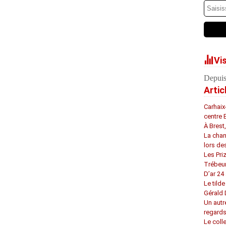
Vi
Depuis
Artic
Carhaix
centre 
À Brest
La chan
lors de
Les Pri
Trébeu
D’ar 24 
Le tilde
Gérald
Un autr
regard
Le coll