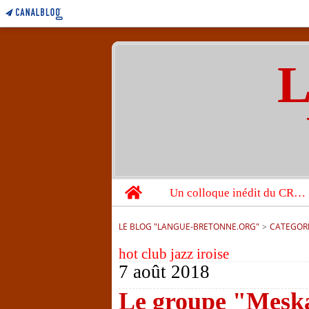
L
Home
Un colloque inédit du CRBC sur les victimes de l’année 1944
LE BLOG "LANGUE-BRETONNE.ORG"
>
CATEGOR
hot club jazz iroise
7 août 2018
Le groupe "Meska