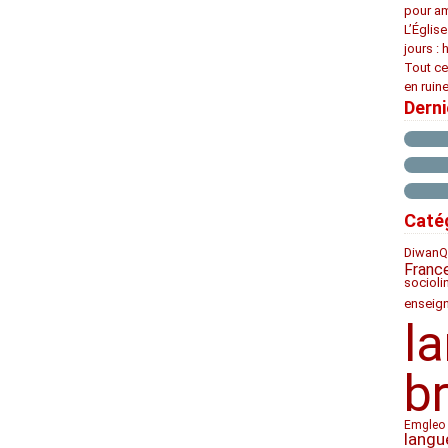
pour am
L’Églis
jours : 
Tout ce
en ruine
Dern
Caté
Diwan
Q
Franc
socioli
enseig
l
b
Emgleo 
langu