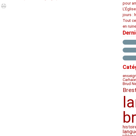
pour am
L’Églis
jours : 
Tout ce
en ruine
Dern
Caté
enseig
Carhaix
Brud N
Bres
l
b
histoir
langu
télévis