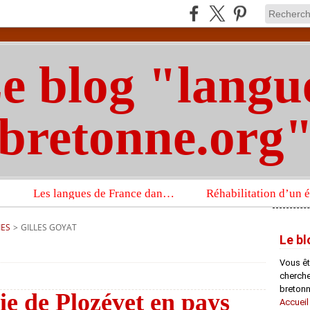
e blog "langu
bretonne.org
Les langues de France dans un imposant ouvrage sur la langue française que publient les Presses universitaires d’Oxford
IES
>
GILLES GOYAT
Le bl
Vous êt
chercheu
bretonn
e de Plozévet en pays
Accueil