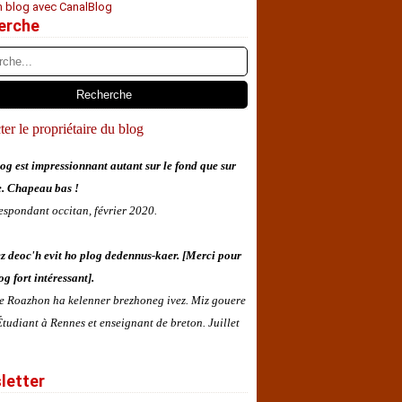
n blog avec CanalBlog
erche
er le propriétaire du blog
og est impressionnant autant sur le fond que sur
e. Chapeau bas !
espondant occitan, février 2020.
z deoc'h evit ho plog dedennus-kaer. [Merci pour
og fort intéressant].
 e Roazhon ha kelenner brezhoneg ivez. Miz gouere
tudiant à Rennes et enseignant de breton. Juillet
letter