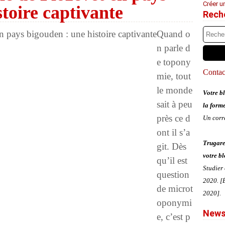
Créer u
toire captivante
Rech
Quand o
n parle d
e topony
Contact
mie, tout
le monde
Votre bl
sait à peu
la form
près ce d
Un corr
ont il s’a
Trugare
git. Dès
votre bl
qu’il est
Studier
question
2020. [É
de microt
2020].
oponymi
News
e, c’est p