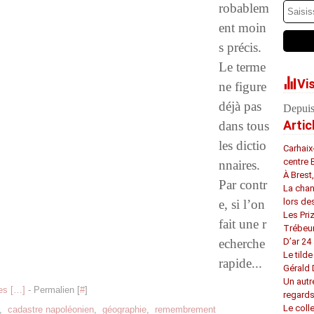
robablem
ent moin
s précis.
Le terme
Vi
ne figure
déjà pas
Depuis
Artic
dans tous
les dictio
Carhaix
centre 
nnaires.
À Brest
Par contr
La chan
lors de
e, si l’on
Les Pri
fait une r
Trébeu
echerche
D’ar 24 
Le tilde
rapide...
Gérald
Un autr
s [
…
]
- Permalien [
#
]
regard
Le coll
,
cadastre napoléonien
,
géographie
,
remembrement