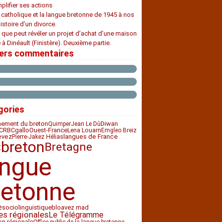
plifier ses actions
e catholique et la langue bretonne de 1945 à nos
histoire d’un divorce.
 que peut révéler un projet d’achat d’une maison
 à Dinéault (Finistère). Deuxième partie.
iers commentaires
gories
nement du breton
Diwan
Quimper
Jean Le Dû
CRBC
Ouest-France
gallo
Lena Louarn
Emgleo Breiz
evez
langues de France
Pierre-Jakez Hélias
breton
Bretagne
t
angue
retonne
e
sociolinguistique
bloavez mad
es régionales
Le Télégramme
ion régionale