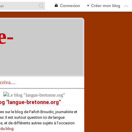
Connexion
+
Créer mon blog
e-
"
Réhabilitation d’un écrivain de langue bretonne aujourd’hui mal connu et méconnu
og "langue-bretonne.org"
es sur le blog de Fañch Broudic, journaliste et
r. Il est surtout question ici de langue
e, et de différents autres sujets à l'occasion.
 du blog