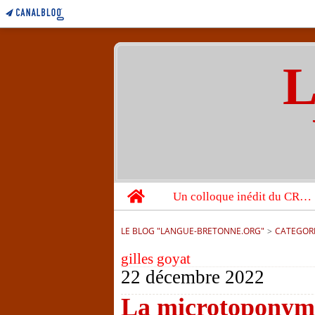
L
Home
Un colloque inédit du CRBC sur les victimes de l’année 1944
LE BLOG "LANGUE-BRETONNE.ORG"
>
CATEGOR
gilles goyat
22 décembre 2022
La microtoponymi