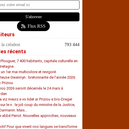
Flux RSS
siteurs
 la création
793 444
les récents
-Plouguer, 7 400 habitants, capitale culturelle en
Bretagne
, un 1er mai multicolore et revigoré
teuse Gwennyn : bretonnante de l’année 2026
s Priziou
zioù 2026 seront décernés le 24 mars à
rden
a viz meurz e vo lidet ar Priziou e bro-Dreger
 sur le n : le joli coup du ministre de la Justice,
 Darmanin. Mais…
e abbé Perrot. Nouvelles approches, nouveaux
s
ectif Pour que vivent nos langues se transforme