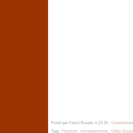
Posté par Fanch Broudic à 23:26 -
Commentaire
Tags:
Plozévet
,
microtoponymie
,
Gilles Goyat