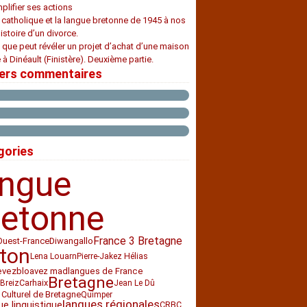
plifier ses actions
e catholique et la langue bretonne de 1945 à nos
histoire d’un divorce.
 que peut révéler un projet d’achat d’une maison
 à Dinéault (Finistère). Deuxième partie.
iers commentaires
gories
angue
retonne
France 3 Bretagne
Ouest-France
Diwan
gallo
ton
Lena Louarn
Pierre-Jakez Hélias
bloavez mad
evez
langues de France
Bretagne
Carhaix
Breiz
Jean Le Dû
 Culturel de Bretagne
Quimper
langues régionales
ue linguistique
CRBC