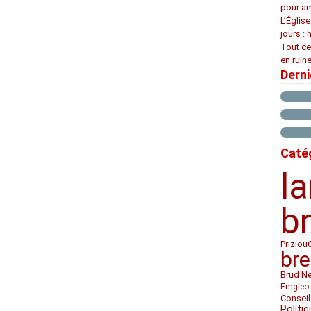
pour am
L’Églis
jours : 
Tout ce
en ruine
Dern
Caté
l
b
Priziou
bre
Brud N
Emgleo 
Conseil
Politiq