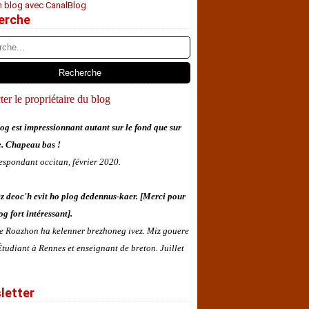
n blog avec CanalBlog
erche
er le propriétaire du blog
og est impressionnant autant sur le fond que sur
e. Chapeau bas !
espondant occitan, février 2020.
z deoc'h evit ho plog dedennus-kaer. [Merci pour
og fort intéressant].
 e Roazhon ha kelenner brezhoneg ivez. Miz gouere
tudiant à Rennes et enseignant de breton. Juillet
letter