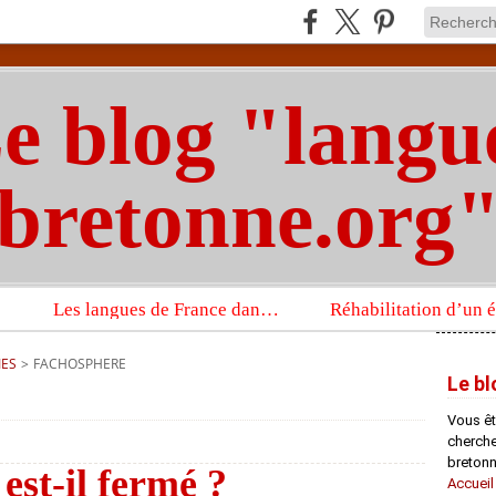
e blog "langu
bretonne.org
Les langues de France dans un imposant ouvrage sur la langue française que publient les Presses universitaires d’Oxford
IES
>
FACHOSPHERE
Le bl
Vous êt
chercheu
bretonn
 est-il fermé ?
Accueil