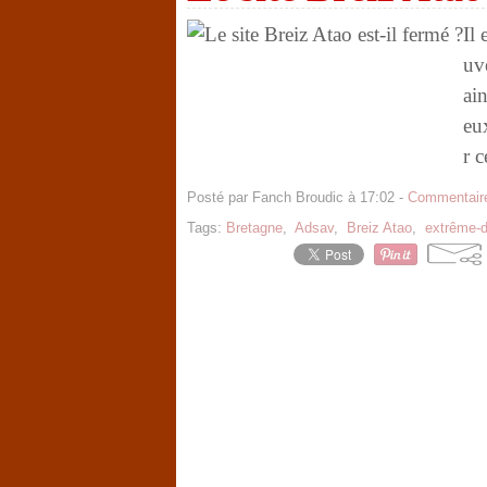
Il
uv
ain
eu
r 
Posté par Fanch Broudic à 17:02 -
Commentaire
Tags:
Bretagne
,
Adsav
,
Breiz Atao
,
extrême-d