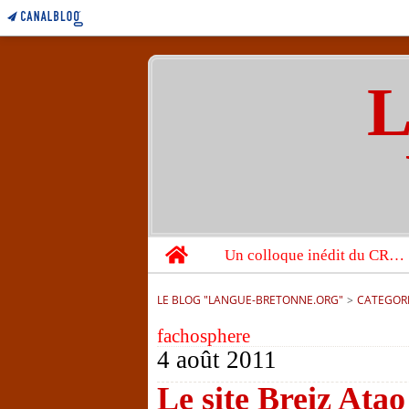
L
Home
Un colloque inédit du CRBC sur les victimes de l’année 1944
LE BLOG "LANGUE-BRETONNE.ORG"
>
CATEGOR
fachosphere
4 août 2011
Le site Breiz Atao