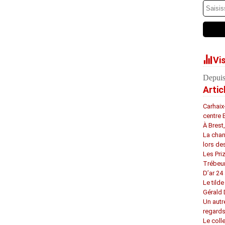
Vi
Depuis
Artic
Carhaix
centre 
À Brest
La chan
lors de
Les Pri
Trébeu
D’ar 24 
Le tilde
Gérald
Un autr
regard
Le coll