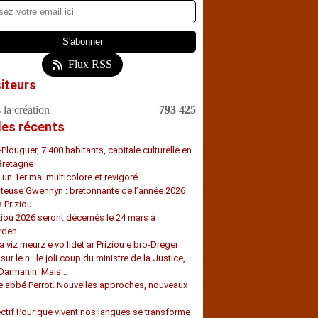
Flux RSS
siteurs
 la création
793 425
les récents
-Plouguer, 7 400 habitants, capitale culturelle en
Bretagne
, un 1er mai multicolore et revigoré
teuse Gwennyn : bretonnante de l’année 2026
s Priziou
zioù 2026 seront décernés le 24 mars à
rden
a viz meurz e vo lidet ar Priziou e bro-Dreger
 sur le n : le joli coup du ministre de la Justice,
 Darmanin. Mais…
e abbé Perrot. Nouvelles approches, nouveaux
s
ectif Pour que vivent nos langues se transforme