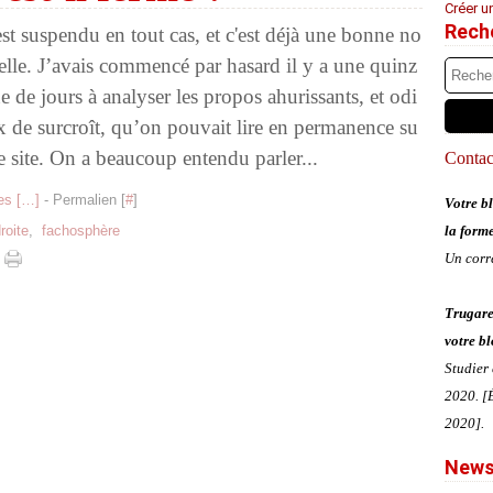
Créer u
Rech
 est suspendu en tout cas, et c'est déjà une bonne no
elle. J’avais commencé par hasard il y a une quinz
e de jours à analyser les propos ahurissants, et odi
x de surcroît, qu’on pouvait lire en permanence su
ce site. On a beaucoup entendu parler...
Contact
s [
…
]
- Permalien [
#
]
Votre bl
roite
,
fachosphère
la form
Un corr
Trugare
votre bl
Studier
2020. [É
2020].
News