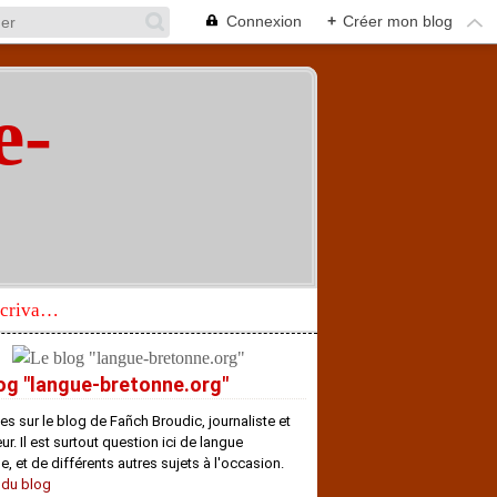
Connexion
+
Créer mon blog
e-
"
Réhabilitation d’un écrivain de langue bretonne aujourd’hui mal connu et méconnu
og "langue-bretonne.org"
es sur le blog de Fañch Broudic, journaliste et
r. Il est surtout question ici de langue
e, et de différents autres sujets à l'occasion.
 du blog