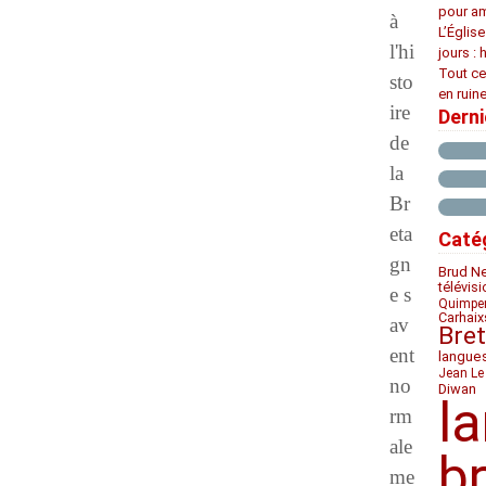
pour am
à
L’Églis
l'hi
jours : 
Tout ce
sto
en ruine
ire
Dern
de
la
Br
eta
Caté
gn
Brud N
télévis
e s
Quimpe
Carhaix
av
Bre
ent
langue
Jean Le
no
Diwan
l
rm
ale
b
me