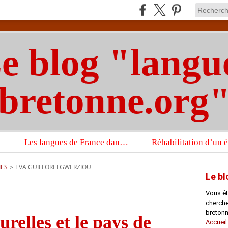
e blog "langu
bretonne.org
Les langues de France dans un imposant ouvrage sur la langue française que publient les Presses universitaires d’Oxford
IES
>
EVA GUILLORELGWERZIOU
Le bl
Vous êt
chercheu
bretonn
urelles et le pays de
Accueil