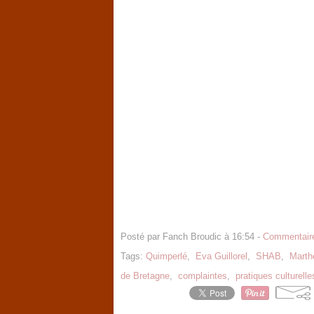
Posté par Fanch Broudic à 16:54 -
Commentaire
Tags:
Quimperlé
,
Eva Guillorel
,
SHAB
,
Marth
de Bretagne
,
complaintes
,
pratiques culturelle