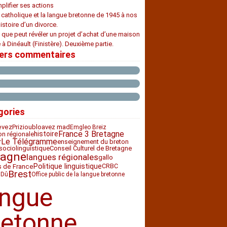
plifier ses actions
e catholique et la langue bretonne de 1945 à nos
histoire d’un divorce.
 que peut révéler un projet d’achat d’une maison
 à Dinéault (Finistère). Deuxième partie.
iers commentaires
gories
Priziou
bloavez mad
evez
Emgleo Breiz
France 3 Bretagne
histoire
ion régionale
Le Télégramme
enseignement du breton
r
sociolinguistique
Conseil Culturel de Bretagne
tagne
langues régionales
gallo
Politique linguistique
CRBC
s de France
Brest
 Dû
Office public de la langue bretonne
angue
retonne