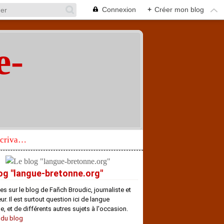
Connexion
+
Créer mon blog
e-
"
Réhabilitation d’un écrivain de langue bretonne aujourd’hui mal connu et méconnu
og "langue-bretonne.org"
es sur le blog de Fañch Broudic, journaliste et
r. Il est surtout question ici de langue
e, et de différents autres sujets à l'occasion.
 du blog