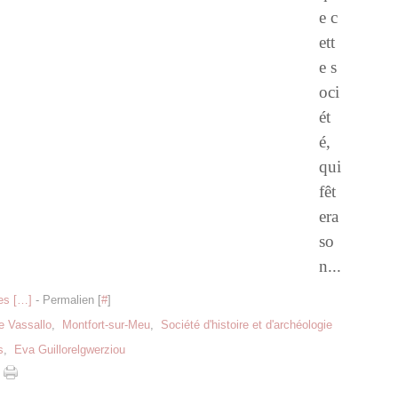
e c
ett
e s
oci
ét
é,
qui
fêt
era
so
n...
s [
…
]
- Permalien [
#
]
e Vassallo
,
Montfort-sur-Meu
,
Société d'histoire et d'archéologie
s
,
Eva Guillorelgwerziou