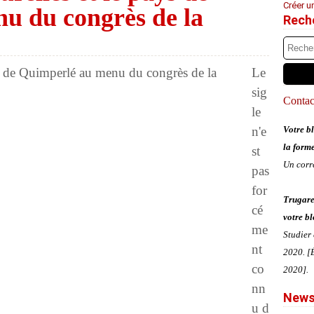
Créer u
u du congrès de la
Rech
Le
sig
Contact
le
n'e
Votre bl
la form
st
Un corr
pas
for
Trugare
cé
votre bl
me
Studier
nt
2020. [É
co
2020].
nn
News
u d