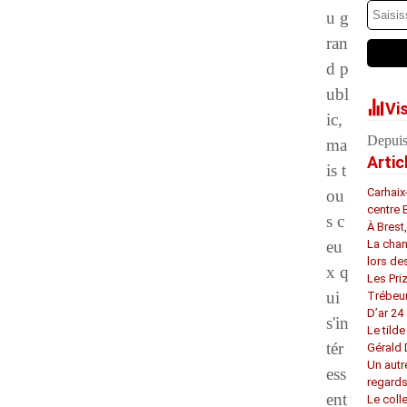
u g
ran
d p
ubl
Vi
ic,
Depuis
ma
Artic
is t
Carhaix
ou
centre 
s c
À Brest
eu
La chan
lors de
x q
Les Pri
ui
Trébeu
D’ar 24 
s'in
Le tilde
tér
Gérald
Un autr
ess
regard
ent
Le coll