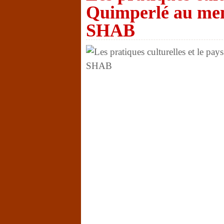
Quimperlé au men
SHAB