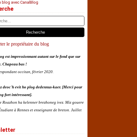
n blog avec CanalBlog
erche
er le propriétaire du blog
og est impressionnant autant sur le fond que sur
e. Chapeau bas !
espondant occitan, février 2020.
z deoc'h evit ho plog dedennus-kaer. [Merci pour
og fort intéressant].
 e Roazhon ha kelenner brezhoneg ivez. Miz gouere
tudiant à Rennes et enseignant de breton. Juillet
letter