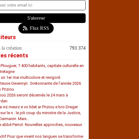
Flux RSS
siteurs
 la création
793 374
les récents
-Plouguer, 7 400 habitants, capitale culturelle en
Bretagne
, un 1er mai multicolore et revigoré
teuse Gwennyn : bretonnante de l’année 2026
s Priziou
zioù 2026 seront décernés le 24 mars à
rden
a viz meurz e vo lidet ar Priziou e bro-Dreger
 sur le n : le joli coup du ministre de la Justice,
 Darmanin. Mais…
e abbé Perrot. Nouvelles approches, nouveaux
s
ectif Pour que vivent nos langues se transforme