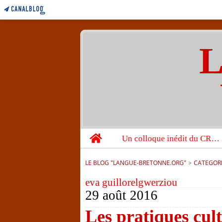
L
Home
Un colloque inédit du CRBC sur les victimes de l’année 1944
LE BLOG "LANGUE-BRETONNE.ORG"
>
CATEGOR
eva guillorelgwerziou
29 août 2016
Les pratiques cult