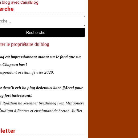
n blog avec CanalBlog
erche
er le propriétaire du blog
og est impressionnant autant sur le fond que sur
e. Chapeau bas !
espondant occitan, février 2020.
z deoc'h evit ho plog dedennus-kaer. [Merci pour
og fort intéressant].
 e Roazhon ha kelenner brezhoneg ivez. Miz gouere
tudiant à Rennes et enseignant de breton. Juillet
letter