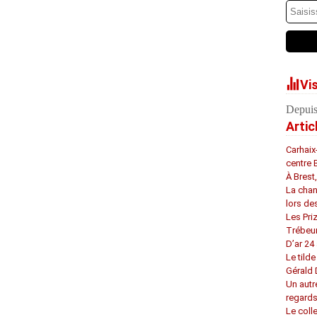
Vi
Depuis
Artic
Carhaix
centre 
À Brest
La chan
lors de
Les Pri
Trébeu
D’ar 24 
Le tilde
Gérald
Un autr
regard
Le coll