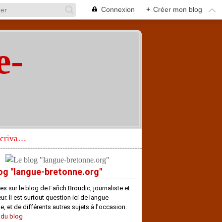
Connexion
+
Créer mon blog
e-
"
Réhabilitation d’un écrivain de langue bretonne aujourd’hui mal connu et méconnu
og "langue-bretonne.org"
es sur le blog de Fañch Broudic, journaliste et
r. Il est surtout question ici de langue
e, et de différents autres sujets à l'occasion.
 du blog