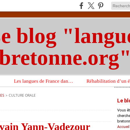
e blog "langu
bretonne.org
Les langues de France dans un imposant ouvrage sur la langue française que publient les Presses universitaires d’Oxford
IES
>
CULTURE ORALE
Le bl
Vous êt
chercheu
bretonn
ivain Yann-Vadezour
Accueil