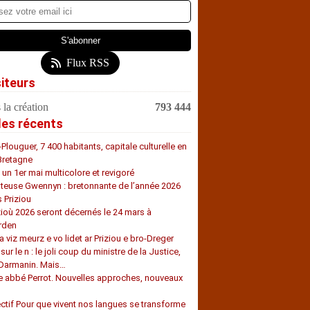
Flux RSS
siteurs
 la création
793 444
les récents
-Plouguer, 7 400 habitants, capitale culturelle en
Bretagne
, un 1er mai multicolore et revigoré
teuse Gwennyn : bretonnante de l’année 2026
s Priziou
zioù 2026 seront décernés le 24 mars à
rden
a viz meurz e vo lidet ar Priziou e bro-Dreger
 sur le n : le joli coup du ministre de la Justice,
 Darmanin. Mais…
e abbé Perrot. Nouvelles approches, nouveaux
s
ectif Pour que vivent nos langues se transforme