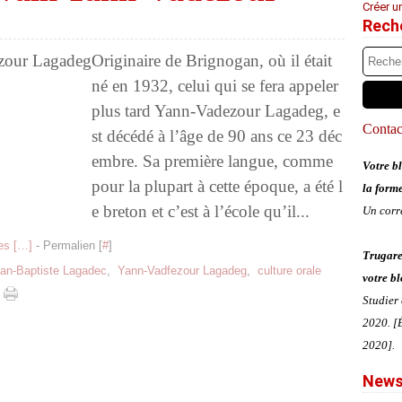
Créer u
Rech
Originaire de Brignogan, où il était
né en 1932, celui qui se fera appeler
plus tard Yann-Vadezour Lagadeg, e
Contact
st décédé à l’âge de 90 ans ce 23 déc
embre. Sa première langue, comme
Votre bl
pour la plupart à cette époque, a été l
la form
e breton et c’est à l’école qu’il...
Un corr
s [
…
]
- Permalien [
#
]
Trugare
an-Baptiste Lagadec
,
Yann-Vadfezour Lagadeg
,
culture orale
votre bl
Studier
2020. [É
2020].
News