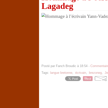
Lagadeg
Posté par Fanch Broudic à 18:54 -
Commentaire
Tags:
langue bretonne
,
écrivain
,
brezoneg
,
Je