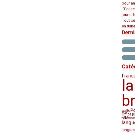
pour am
L’Églis
jours : 
Tout ce
en ruine
Dern
Caté
Franc
l
b
Po
gallo
Office p
télévis
langu
langue