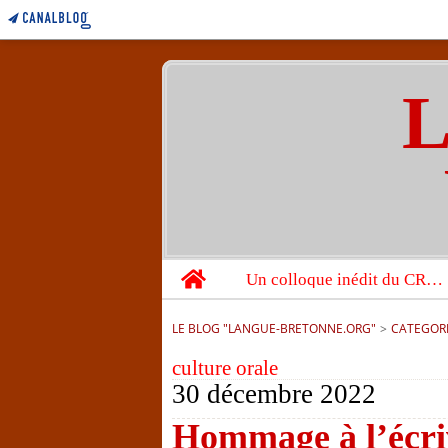
L
Home
Un colloque inédit du CRBC sur les victimes de l’année 1944
LE BLOG "LANGUE-BRETONNE.ORG"
>
CATEGOR
culture orale
30 décembre 2022
Hommage à l’écr