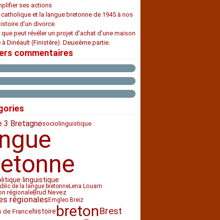
plifier ses actions
e catholique et la langue bretonne de 1945 à nos
histoire d’un divorce.
 que peut révéler un projet d’achat d’une maison
 à Dinéault (Finistère). Deuxième partie.
iers commentaires
gories
e 3 Bretagne
sociolinguistique
angue
retonne
litique linguistique
ublic de la langue bretonne
Lena Louarn
ion régionale
Brud Nevez
es régionales
Emgleo Breiz
breton
Brest
histoire
s de France