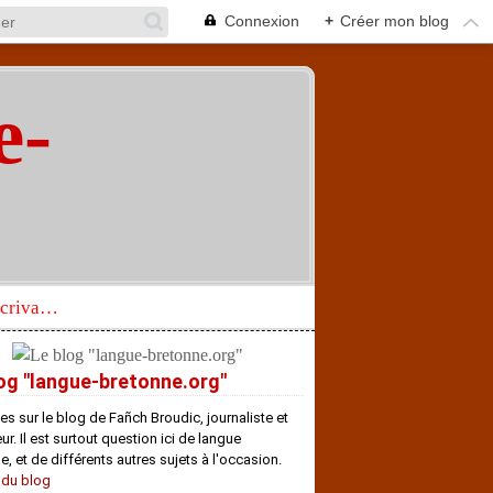
Connexion
+
Créer mon blog
e-
"
Réhabilitation d’un écrivain de langue bretonne aujourd’hui mal connu et méconnu
og "langue-bretonne.org"
es sur le blog de Fañch Broudic, journaliste et
r. Il est surtout question ici de langue
e, et de différents autres sujets à l'occasion.
 du blog