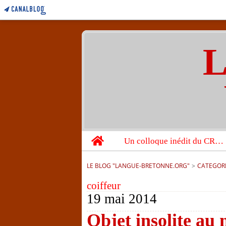
L
Home
Un colloque inédit du CRBC sur les victimes de l’année 1944
LE BLOG "LANGUE-BRETONNE.ORG"
>
CATEGOR
coiffeur
19 mai 2014
Objet insolite au