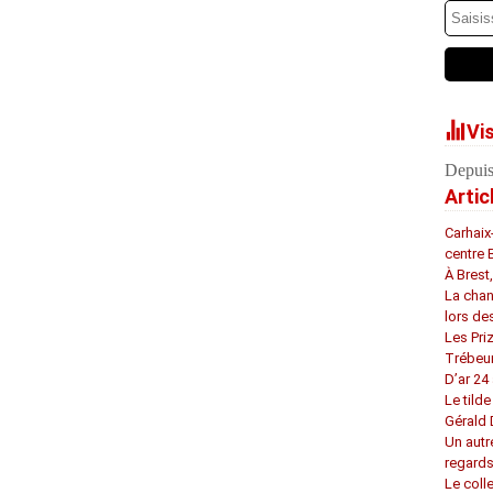
Vi
Depuis
Artic
Carhaix
centre 
À Brest
La chan
lors de
Les Pri
Trébeu
D’ar 24 
Le tilde
Gérald
Un autr
regard
Le coll