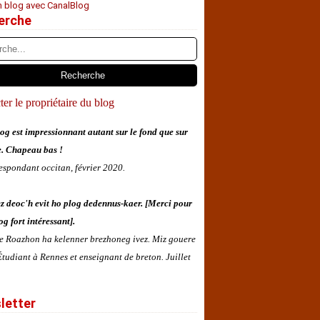
n blog avec CanalBlog
erche
er le propriétaire du blog
og est impressionnant autant sur le fond que sur
e. Chapeau bas !
espondant occitan, février 2020.
z deoc'h evit ho plog dedennus-kaer. [Merci pour
og fort intéressant].
 e Roazhon ha kelenner brezhoneg ivez. Miz gouere
tudiant à Rennes et enseignant de breton. Juillet
letter