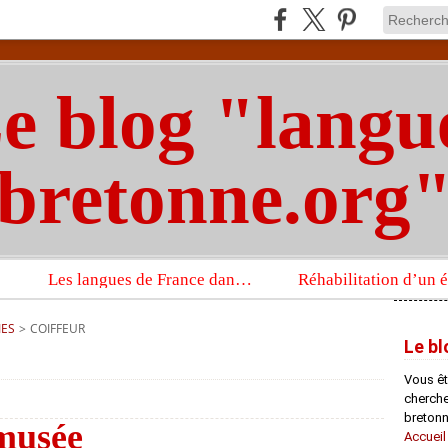
e blog "langu
bretonne.org
Les langues de France dans un imposant ouvrage sur la langue française que publient les Presses universitaires d’Oxford
IES
>
COIFFEUR
Le bl
Vous êt
chercheu
bretonn
 musée
Accueil