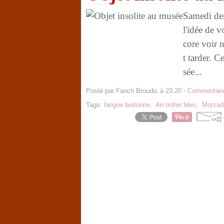
Samedi der
l'idée de 
core voir 
t tarder. C
sée...
Posté par Fanch Broudic à 23:20 -
Commentaire
Tags:
langue bretonne
,
An troher bleo
,
Morzad