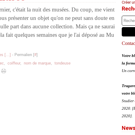
Créer u
Rech
nier, c'était la nuit des musées. Du coup, me vient
vous présenter un objet qu'on ne peut sans doute en
nulle part dans aucune collection. Mais ça ne saurai
ela fait quelques semaines que je l'ai déposé au Mu
Contact
s [
…
]
- Permalien [
#
]
Votre bl
ec
,
coiffeur
,
nom de marque
,
tondeuse
la form
Un corr
Trugare
votre bl
Studier
2020. [É
2020].
News