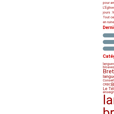
pour am
L’Églis
jours : 
Tout ce
en ruine
Dern
Caté
langue
bloave
Bre
langu
Conseil
B
CRBC
Le Té
enseig
l
b