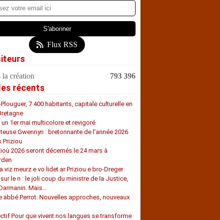
Flux RSS
siteurs
 la création
793 396
les récents
-Plouguer, 7 400 habitants, capitale culturelle en
Bretagne
, un 1er mai multicolore et revigoré
teuse Gwennyn : bretonnante de l’année 2026
s Priziou
zioù 2026 seront décernés le 24 mars à
rden
a viz meurz e vo lidet ar Priziou e bro-Dreger
 sur le n : le joli coup du ministre de la Justice,
 Darmanin. Mais…
e abbé Perrot. Nouvelles approches, nouveaux
s
ectif Pour que vivent nos langues se transforme