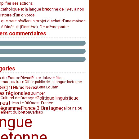
plifier ses actions
e catholique et la langue bretonne de 1945 à nos
histoire d’un divorce.
 que peut révéler un projet d’achat d’une maison
 à Dinéault (Finistère). Deuxième partie.
iers commentaires
gories
Diwan
s de France
Pierre-Jakez Hélias
histoire
z mad
Office public de la langue bretonne
tagne
Brud Nevez
Lena Louarn
es régionales
Quimper
 Culturel de Bretagne
Politique linguistique
rest
Ouest-France
Jean Le Dû
légramme
France 3 Bretagne
Priziou
gallo
nement du breton
Carhaix
angue
retonne