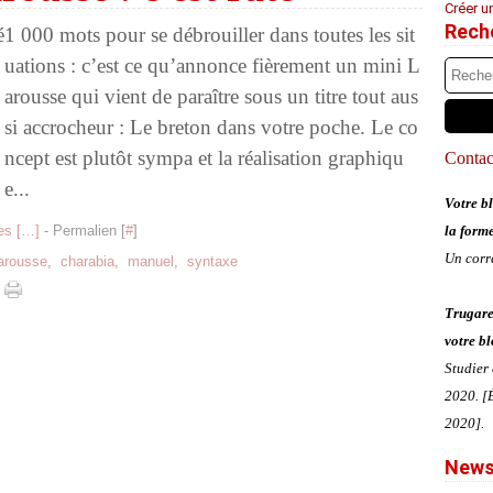
Créer u
Rech
1 000 mots pour se débrouiller dans toutes les sit
uations : c’est ce qu’annonce fièrement un mini L
arousse qui vient de paraître sous un titre tout aus
si accrocheur : Le breton dans votre poche. Le co
ncept est plutôt sympa et la réalisation graphiqu
Contact
e...
Votre bl
s [
…
]
- Permalien [
#
]
la form
Un corr
arousse
,
charabia
,
manuel
,
syntaxe
Trugare
votre bl
Studier
2020. [É
2020].
News