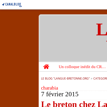
L
Home
Un colloque inédit du CRBC sur les victimes de l’année 1944
LE BLOG "LANGUE-BRETONNE.ORG"
>
CATEGOR
charabia
7 février 2015
Le breton chez Lar