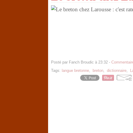
Posté par Fanch Broudic à 23:32 -
Commentaire
Tags:
langue bretonne
,
breton
,
dictionnaire
,
L