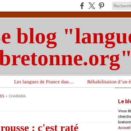
e blog "langu
bretonne.org
Les langues de France dans un imposant ouvrage sur la langue française que publient les Presses universitaires d’Oxford
IES
>
CHARABIA
Le bl
Vous êt
chercheu
bretonn
ousse : c'est raté
Accueil