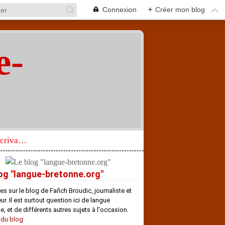
Connexion
+
Créer mon blog
e-
"
Réhabilitation d’un écrivain de langue bretonne aujourd’hui mal connu et méconnu
og "langue-bretonne.org"
es sur le blog de Fañch Broudic, journaliste et
r. Il est surtout question ici de langue
e, et de différents autres sujets à l'occasion.
 du blog