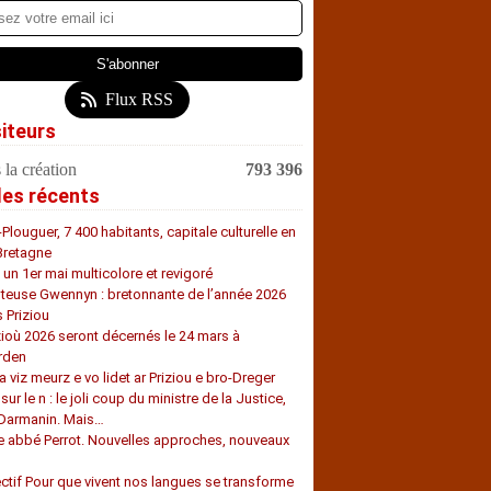
Flux RSS
siteurs
 la création
793 396
les récents
-Plouguer, 7 400 habitants, capitale culturelle en
Bretagne
, un 1er mai multicolore et revigoré
teuse Gwennyn : bretonnante de l’année 2026
s Priziou
zioù 2026 seront décernés le 24 mars à
rden
a viz meurz e vo lidet ar Priziou e bro-Dreger
 sur le n : le joli coup du ministre de la Justice,
 Darmanin. Mais…
e abbé Perrot. Nouvelles approches, nouveaux
s
ectif Pour que vivent nos langues se transforme