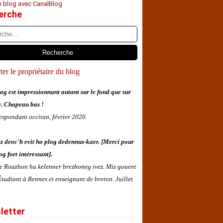
n blog avec CanalBlog
erche
er le propriétaire du blog
og est impressionnant autant sur le fond que sur
e. Chapeau bas !
espondant occitan, février 2020.
z deoc'h evit ho plog dedennus-kaer. [Merci pour
og fort intéressant].
 e Roazhon ha kelenner brezhoneg ivez. Miz gouere
tudiant à Rennes et enseignant de breton. Juillet
letter