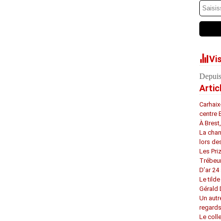
Vi
Depuis
Artic
Carhaix
centre 
À Brest
La chan
lors de
Les Pri
Trébeu
D’ar 24 
Le tilde
Gérald
Un autr
regard
Le coll