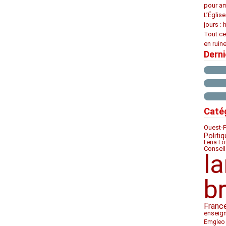
pour am
L’Églis
jours : 
Tout ce
en ruine
Dern
Caté
Ouest-
Politiq
Lena Lo
Conseil
l
b
Franc
enseig
Emgleo 