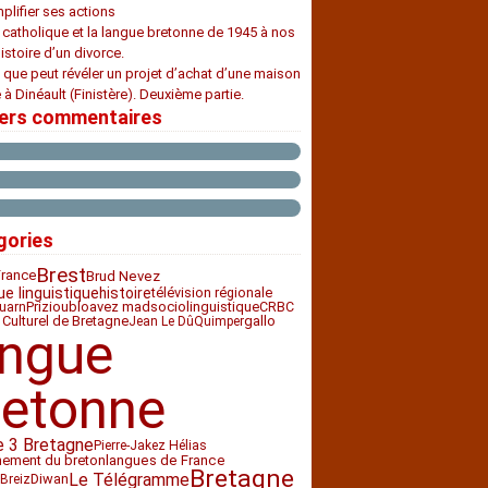
plifier ses actions
e catholique et la langue bretonne de 1945 à nos
histoire d’un divorce.
 que peut révéler un projet d’achat d’une maison
 à Dinéault (Finistère). Deuxième partie.
iers commentaires
gories
Brest
France
Brud Nevez
histoire
ue linguistique
télévision régionale
Priziou
bloavez mad
sociolinguistique
CRBC
uarn
 Culturel de Bretagne
gallo
Jean Le Dû
Quimper
angue
retonne
e 3 Bretagne
Pierre-Jakez Hélias
nement du breton
langues de France
Bretagne
Le Télégramme
Diwan
Breiz