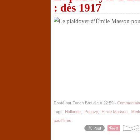
: dès 1917
Posté par Fanch Broudic à 22:59 -
Commentaire
Tags:
Hollande
,
Pontivy
,
Emile Masson
,
Merk
pacifisme