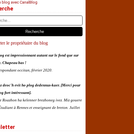
n blog avec CanalBlog
erche
er le propriétaire du blog
og est impressionnant autant sur le fond que sur
e. Chapeau bas !
espondant occitan, février 2020.
z deoc'h evit ho plog dedennus-kaer. [Merci pour
og fort intéressant].
 e Roazhon ha kelenner brezhoneg ivez. Miz gouere
tudiant à Rennes et enseignant de breton. Juillet
letter