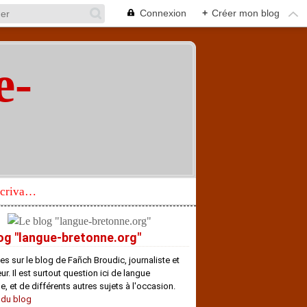
Connexion
+
Créer mon blog
e-
"
Réhabilitation d’un écrivain de langue bretonne aujourd’hui mal connu et méconnu
og "langue-bretonne.org"
es sur le blog de Fañch Broudic, journaliste et
r. Il est surtout question ici de langue
e, et de différents autres sujets à l'occasion.
 du blog