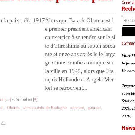
Créer u
Rech
Alors que Barack Obama est l
e premier président américain
en exercice à se rendre sur le si
Contact
te d’Hiroshima au Japon soixa
nte et onze ans après le le larga
Votre bl
ge d’une bombe atomique sur
la form
la ville en 1945, alors que Fra
Un corr
nçois Hollande et Angela Mer
Trugare
kel se retrouvent...
votre bl
s [
…
]
- Permalien [
#
]
Studier
el
,
Obama
,
adolescents de Bretagne
,
censure
,
guerres
,
2020. [É
2020].
News