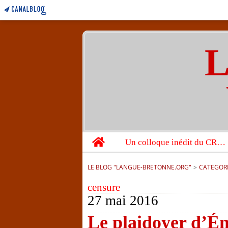
L
Home
Un colloque inédit du CRBC sur les victimes de l’année 1944
LE BLOG "LANGUE-BRETONNE.ORG"
>
CATEGOR
censure
27 mai 2016
Le plaidoyer d’Ém