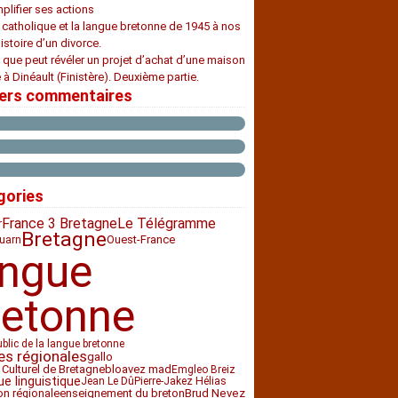
plifier ses actions
e catholique et la langue bretonne de 1945 à nos
histoire d’un divorce.
 que peut révéler un projet d’achat d’une maison
 à Dinéault (Finistère). Deuxième partie.
iers commentaires
gories
France 3 Bretagne
Le Télégramme
r
Bretagne
Ouest-France
uarn
angue
retonne
ublic de la langue bretonne
es régionales
gallo
 Culturel de Bretagne
bloavez mad
Emgleo Breiz
ue linguistique
Jean Le Dû
Pierre-Jakez Hélias
ion régionale
enseignement du breton
Brud Nevez