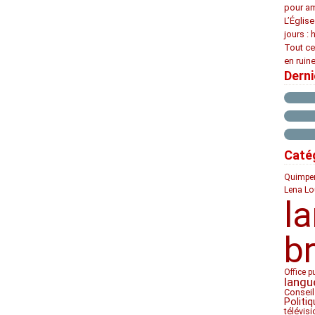
pour am
L’Églis
jours : 
Tout ce
en ruine
Dern
Caté
Quimpe
Lena Lo
l
b
Office p
langu
Conseil
Politiq
télévis