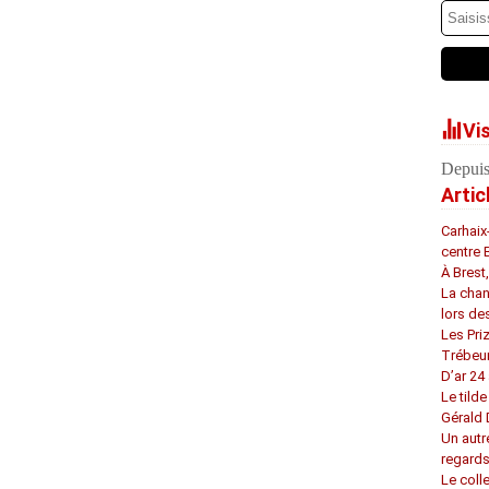
Vi
Depuis
Artic
Carhaix
centre 
À Brest
La chan
lors de
Les Pri
Trébeu
D’ar 24 
Le tilde
Gérald
Un autr
regard
Le coll