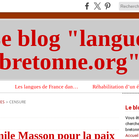
e blog "langu
bretonne.org
Les langues de France dans un imposant ouvrage sur la langue française que publient les Presses universitaires d’Oxford
IES
>
CENSURE
Le bl
Vous êt
chercheu
bretonn
ile Masson pour la paix
Accueil