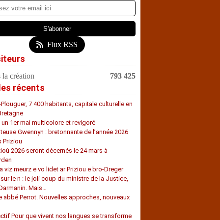
Flux RSS
siteurs
 la création
793 425
les récents
-Plouguer, 7 400 habitants, capitale culturelle en
Bretagne
, un 1er mai multicolore et revigoré
teuse Gwennyn : bretonnante de l’année 2026
s Priziou
zioù 2026 seront décernés le 24 mars à
rden
a viz meurz e vo lidet ar Priziou e bro-Dreger
 sur le n : le joli coup du ministre de la Justice,
 Darmanin. Mais…
e abbé Perrot. Nouvelles approches, nouveaux
s
ectif Pour que vivent nos langues se transforme