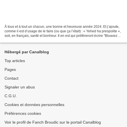
À tous et à tout un chacun, une bonne et heureuse année 2024. Et j’ajoute,
comme il est d’usage de le faire (ou que ça l’était) : « Yehed ha prespolite »,
soit, en français, santé et bonheur. Il en est qui préfèreront écrire "Bloavezh
mat" ou, à la vannetaise,...
Hébergé par Canalblog
Top articles
Pages
Contact
Signaler un abus
C.G.U.
Cookies et données personnelles
Préférences cookies
Voir le profil de Fanch Broudic sur le portail Canalblog