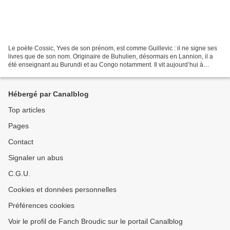
Le poète Cossic, Yves de son prénom, est comme Guillevic : il ne signe ses
livres que de son nom. Originaire de Buhulien, désormais en Lannion, il a
été enseignant au Burundi et au Congo notamment. Il vit aujourd’hui à
Pamiers, dans l’Ariège. Il a publié...
Hébergé par Canalblog
Top articles
Pages
Contact
Signaler un abus
C.G.U.
Cookies et données personnelles
Préférences cookies
Voir le profil de Fanch Broudic sur le portail Canalblog