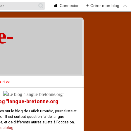
Connexion
+
Créer mon blog
e-
"
Réhabilitation d’un écrivain de langue bretonne aujourd’hui mal connu et méconnu
og "langue-bretonne.org"
es sur le blog de Fañch Broudic, journaliste et
r. Il est surtout question ici de langue
e, et de différents autres sujets à l'occasion.
 du blog