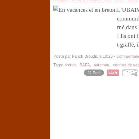
L’UBAPAR
communiq
rné dans 
! Ils ont 
t graffé, i
Posté par Fanch Broudic à 10:23 -
Commentaire
Tags:
breton
,
BAFA
,
automne
,
centres de va