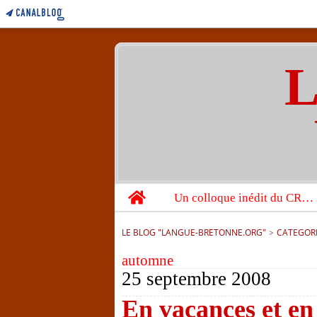
L
Home
Un colloque inédit du CRBC sur les victimes de l’année 1944
LE BLOG "LANGUE-BRETONNE.ORG"
>
CATEGOR
automne
25 septembre 2008
En vacances et en