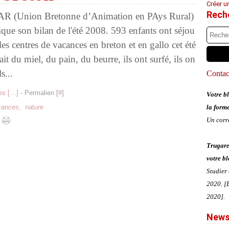
Créer u
Rech
 (Union Bretonne d’Animation en PAys Rural)
ue son bilan de l'été 2008. 593 enfants ont séjou
les centres de vacances en breton et en gallo cet été
fait du miel, du pain, du beurre, ils ont surfé, ils on
ls...
Contact
s [
…
]
- Permalien [
#
]
Votre bl
cances
,
nature
la form
Un corr
Trugare
votre bl
Studier
2020. [É
2020].
News