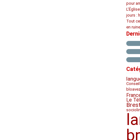
pour am
L’Églis
jours : 
Tout ce
en ruine
Dern
Caté
langu
Conseil
bloave
Franc
Le Té
Bres
socioli
l
b