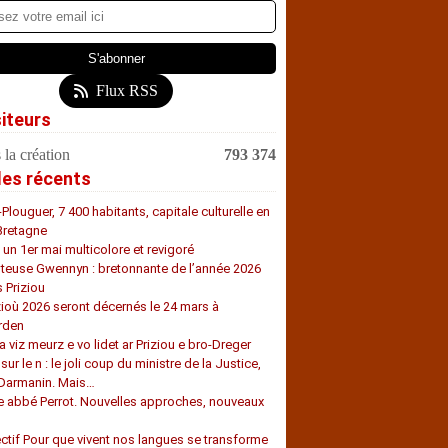
Flux RSS
siteurs
 la création
793 374
les récents
-Plouguer, 7 400 habitants, capitale culturelle en
Bretagne
, un 1er mai multicolore et revigoré
teuse Gwennyn : bretonnante de l’année 2026
s Priziou
zioù 2026 seront décernés le 24 mars à
rden
a viz meurz e vo lidet ar Priziou e bro-Dreger
 sur le n : le joli coup du ministre de la Justice,
 Darmanin. Mais…
e abbé Perrot. Nouvelles approches, nouveaux
s
ectif Pour que vivent nos langues se transforme