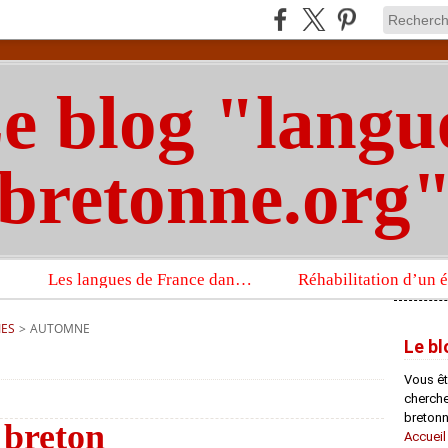
e blog "langu
bretonne.org
Les langues de France dans un imposant ouvrage sur la langue française que publient les Presses universitaires d’Oxford
IES
>
AUTOMNE
Le bl
Vous êt
chercheu
bretonn
 breton
Accueil