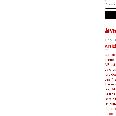
Vi
Depuis
Artic
Carhaix
centre 
À Brest
La chan
lors de
Les Pri
Trébeu
D’ar 24 
Le tilde
Gérald
Un autr
regard
Le coll