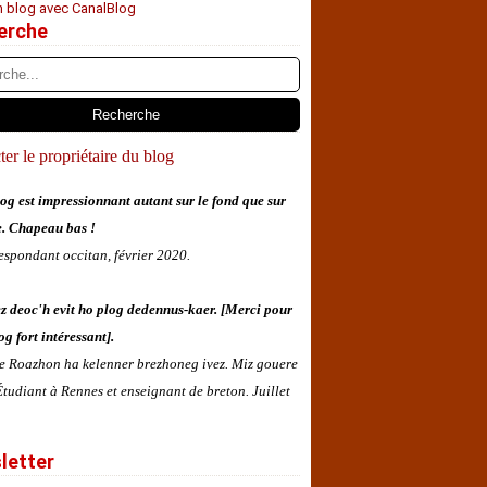
n blog avec CanalBlog
erche
er le propriétaire du blog
og est impressionnant autant sur le fond que sur
e. Chapeau bas !
espondant occitan, février 2020.
z deoc'h evit ho plog dedennus-kaer. [Merci pour
og fort intéressant].
 e Roazhon ha kelenner brezhoneg ivez. Miz gouere
tudiant à Rennes et enseignant de breton. Juillet
letter