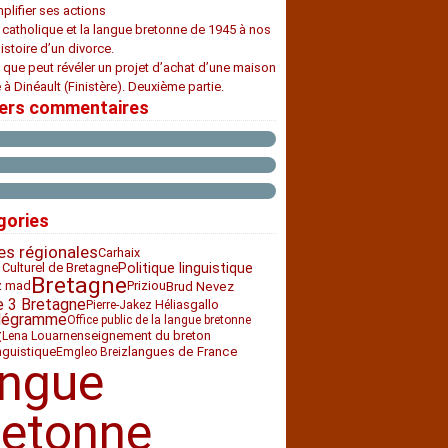
plifier ses actions
e catholique et la langue bretonne de 1945 à nos
histoire d’un divorce.
 que peut révéler un projet d’achat d’une maison
 à Dinéault (Finistère). Deuxième partie.
iers commentaires
gories
es régionales
Carhaix
 Culturel de Bretagne
Politique linguistique
Bretagne
z mad
Priziou
Brud Nevez
e 3 Bretagne
gallo
Pierre-Jakez Hélias
légramme
Office public de la langue bretonne
t
enseignement du breton
Lena Louarn
nguistique
langues de France
Emgleo Breiz
angue
retonne