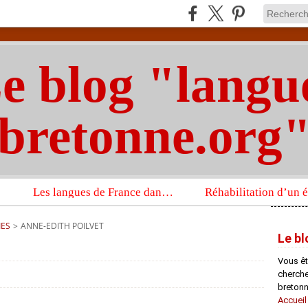
e blog "langu
bretonne.org
Les langues de France dans un imposant ouvrage sur la langue française que publient les Presses universitaires d’Oxford
IES
>
ANNE-EDITH POILVET
Le bl
Vous êt
chercheu
bretonn
Accueil