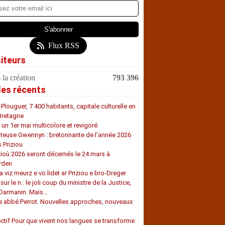
Flux RSS
siteurs
 la création
793 396
les récents
-Plouguer, 7 400 habitants, capitale culturelle en
Bretagne
, un 1er mai multicolore et revigoré
teuse Gwennyn : bretonnante de l’année 2026
s Priziou
zioù 2026 seront décernés le 24 mars à
rden
a viz meurz e vo lidet ar Priziou e bro-Dreger
 sur le n : le joli coup du ministre de la Justice,
 Darmanin. Mais…
e abbé Perrot. Nouvelles approches, nouveaux
s
ectif Pour que vivent nos langues se transforme