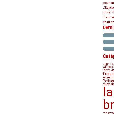
pour am
L’Églis
jours : 
Tout ce
en ruine
Dern
Caté
Jean Le
Office p
Pierre-J
Franc
enseig
Politiq
télévis
l
b
CRBC
Q