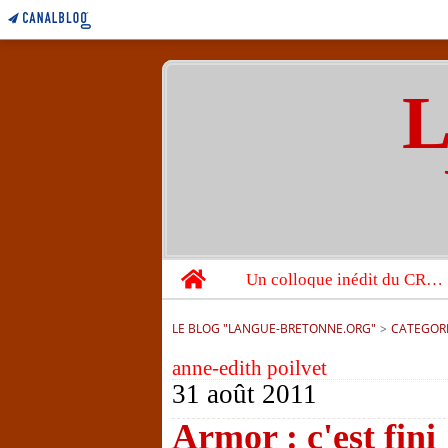
L
Home
Un colloque inédit du CRBC sur les victimes de l’année 1944
LE BLOG "LANGUE-BRETONNE.ORG"
>
CATEGOR
anne-edith poilvet
31 août 2011
Armor : c'est fini