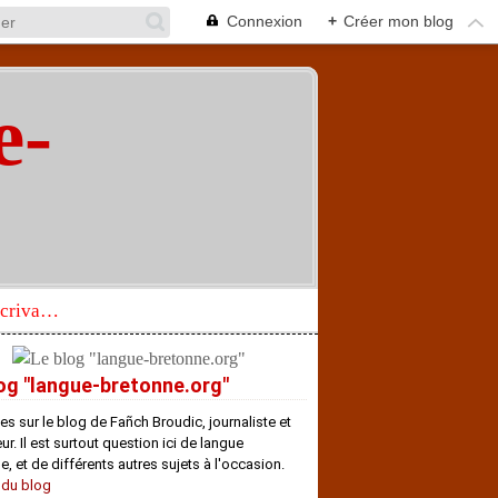
Connexion
+
Créer mon blog
e-
"
Réhabilitation d’un écrivain de langue bretonne aujourd’hui mal connu et méconnu
og "langue-bretonne.org"
es sur le blog de Fañch Broudic, journaliste et
r. Il est surtout question ici de langue
e, et de différents autres sujets à l'occasion.
 du blog