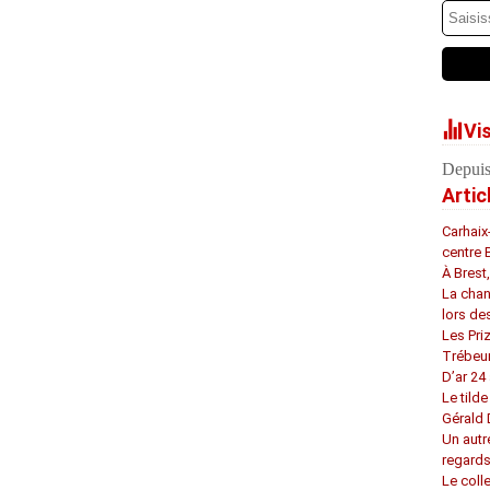
Vi
Depuis
Artic
Carhaix
centre 
À Brest
La chan
lors de
Les Pri
Trébeu
D’ar 24 
Le tilde
Gérald
Un autr
regard
Le coll