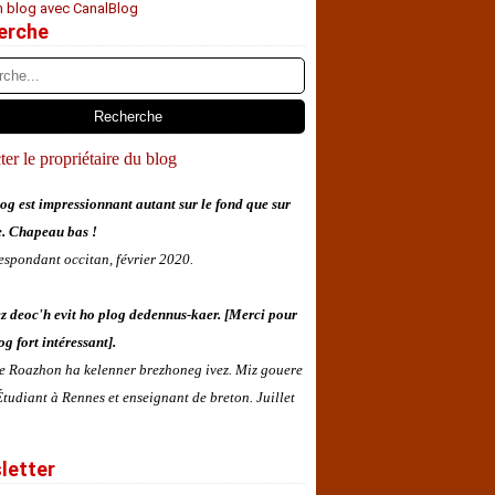
n blog avec CanalBlog
erche
er le propriétaire du blog
og est impressionnant autant sur le fond que sur
e. Chapeau bas !
espondant occitan, février 2020.
z deoc'h evit ho plog dedennus-kaer. [Merci pour
og fort intéressant].
 e Roazhon ha kelenner brezhoneg ivez. Miz gouere
tudiant à Rennes et enseignant de breton. Juillet
letter