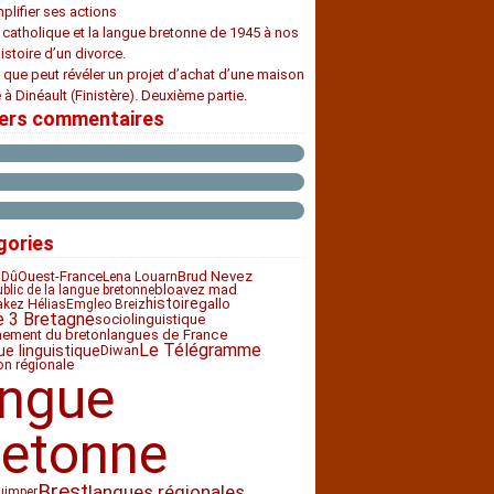
plifier ses actions
e catholique et la langue bretonne de 1945 à nos
histoire d’un divorce.
 que peut révéler un projet d’achat d’une maison
 à Dinéault (Finistère). Deuxième partie.
iers commentaires
gories
Ouest-France
Brud Nevez
 Dû
Lena Louarn
bloavez mad
ublic de la langue bretonne
histoire
gallo
akez Hélias
Emgleo Breiz
e 3 Bretagne
sociolinguistique
nement du breton
langues de France
Le Télégramme
ue linguistique
Diwan
ion régionale
angue
retonne
Brest
langues régionales
uimper