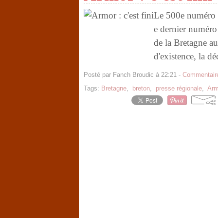
Le 500e numéro d'
e dernier numéro
de la Bretagne a
d'existence, la dé
Posté par Fanch Broudic à 22:21 -
Commentaire
Tags:
Bretagne
,
breton
,
presse régionale
,
Arm