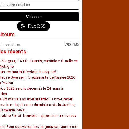
Flux RSS
siteurs
 la création
793 425
les récents
-Plouguer, 7 400 habitants, capitale culturelle en
Bretagne
, un 1er mai multicolore et revigoré
teuse Gwennyn : bretonnante de l’année 2026
s Priziou
zioù 2026 seront décernés le 24 mars à
rden
a viz meurz e vo lidet ar Priziou e bro-Dreger
 sur le n : le joli coup du ministre de la Justice,
 Darmanin. Mais…
e abbé Perrot. Nouvelles approches, nouveaux
s
ectif Pour que vivent nos langues se transforme