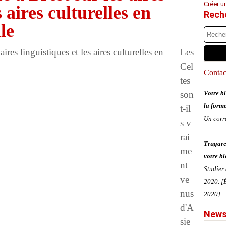
Créer u
s aires culturelles en
Rech
le
Les
Cel
Contact
tes
son
Votre bl
la form
t-il
Un corr
s v
rai
Trugare
me
votre bl
nt
Studier
ve
2020. [É
nus
2020].
d'A
News
sie