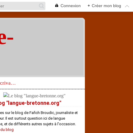
Connexion
+
Créer mon blog
e-
"
Réhabilitation d’un écrivain de langue bretonne aujourd’hui mal connu et méconnu
og "langue-bretonne.org"
es sur le blog de Fañch Broudic, journaliste et
r. Il est surtout question ici de langue
e, et de différents autres sujets à l'occasion.
 du blog