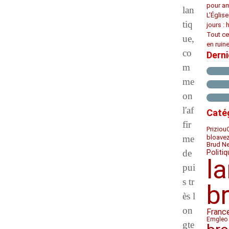
pour am
lan
L’Églis
tiq
jours : 
Tout ce
ue,
en ruine
co
Dern
m
me
on
l'af
Caté
fir
Priziou
bloave
me
Brud N
de
Politiq
l
pui
s tr
b
ès l
on
Franc
Emgleo 
gte