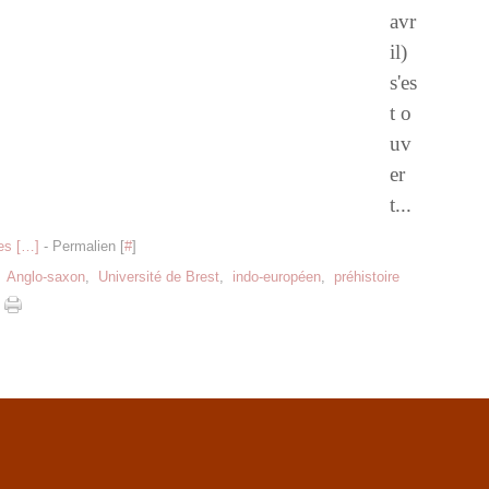
avr
il)
s'es
t o
uv
er
t...
s [
…
]
- Permalien [
#
]
,
Anglo-saxon
,
Université de Brest
,
indo-européen
,
préhistoire