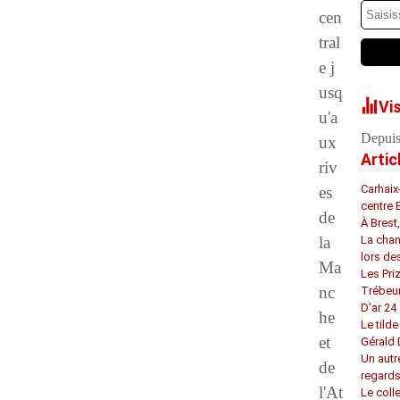
cen
tral
e j
usq
Vi
u'a
Depuis
ux
Artic
riv
Carhaix
es
centre 
de
À Brest
la
La chan
lors de
Ma
Les Pri
nc
Trébeu
D’ar 24 
he
Le tilde
et
Gérald
Un autr
de
regard
l'At
Le coll