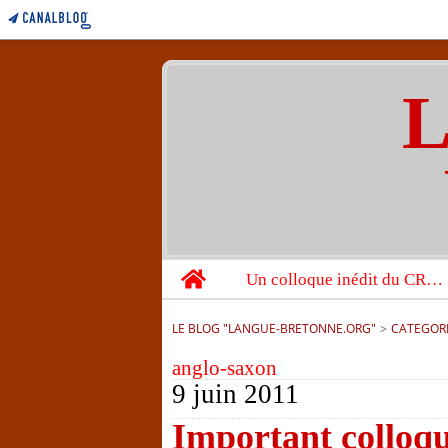
L
Home
Un colloque inédit du CRBC sur les victimes de l’année 1944
LE BLOG "LANGUE-BRETONNE.ORG"
>
CATEGOR
anglo-saxon
9 juin 2011
Important colloque