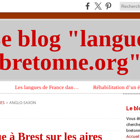
e blog "langu
bretonne.org
Les langues de France dans un imposant ouvrage sur la langue française que publient les Presses universitaires d’Oxford
IES
>
ANGLO-SAXON
Le bl
Vous êt
chercheu
bretonn
 à Brest sur les aires
Accueil