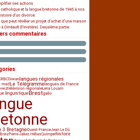
plifier ses actions
e catholique et la langue bretonne de 1945 à nos
histoire d’un divorce.
 que peut révéler un projet d’achat d’une maison
 à Dinéault (Finistère). Deuxième partie.
iers commentaires
gories
langues régionales
CRBC
Diwan
Le Télégramme
z mad
langues de France
télévision régionale
evez
Lena Louarn
Brest
ue linguistique
gallo
angue
retonne
e 3 Bretagne
Ouest-France
Jean Le Dû
histoire
Breiz
Pierre-Jakez Hélias
Quimper