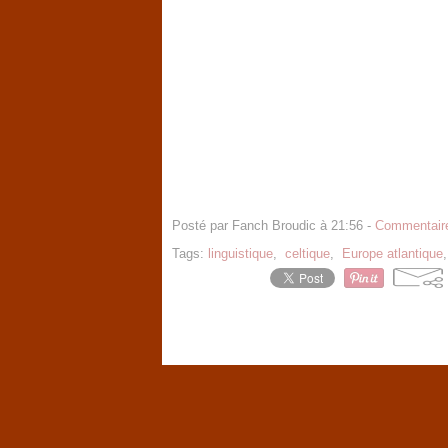
Posté par Fanch Broudic à 21:56 -
Commentaire
Tags:
linguistique
,
celtique
,
Europe atlantique