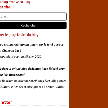
n blog avec CanalBlog
erche
er le propriétaire du blog
og est impressionnant autant sur le fond que sur
e. Chapeau bas !
espondant occitan, février 2020.
z deoc'h evit ho plog dedennus-kaer. [Merci pour
og fort intéressant].
 e Roazhon ha kelenner brezhoneg ivez. Miz gouere
tudiant à Rennes et enseignant de breton. Juillet
letter