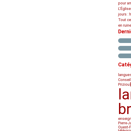
pour am
L’Églis
jours : 
Tout ce
en ruine
Dern
Caté
langue
Conseil
Priziou
l
b
enseig
Pierre-J
Ouest-
télévis