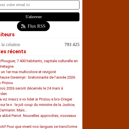
Flux RSS
siteurs
 la création
793 425
les récents
-Plouguer, 7 400 habitants, capitale culturelle en
Bretagne
, un 1er mai multicolore et revigoré
teuse Gwennyn : bretonnante de l’année 2026
s Priziou
zioù 2026 seront décernés le 24 mars à
rden
a viz meurz e vo lidet ar Priziou e bro-Dreger
 sur le n : le joli coup du ministre de la Justice,
 Darmanin. Mais…
e abbé Perrot. Nouvelles approches, nouveaux
s
ectif Pour que vivent nos langues se transforme