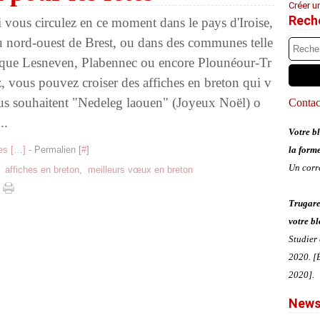
Créer u
Rech
i vous circulez en ce moment dans le pays d'Iroise,
u nord-ouest de Brest, ou dans des communes telle
 que Lesneven, Plabennec ou encore Plounéour-Tr
z, vous pouvez croiser des affiches en breton qui v
us souhaitent "Nedeleg laouen" (Joyeux Noël) o
Contact
..
Votre bl
s [
…
]
- Permalien [
#
]
la form
Un corr
,
affiches en breton
,
meilleurs vœux en breton
Trugare
votre bl
Studier
2020. [É
2020].
News