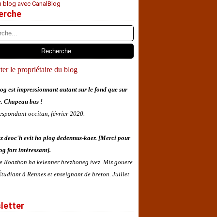
n blog avec CanalBlog
erche
er le propriétaire du blog
og est impressionnant autant sur le fond que sur
e. Chapeau bas !
espondant occitan, février 2020.
z deoc'h evit ho plog dedennus-kaer. [Merci pour
og fort intéressant].
 e Roazhon ha kelenner brezhoneg ivez. Miz gouere
tudiant à Rennes et enseignant de breton. Juillet
letter