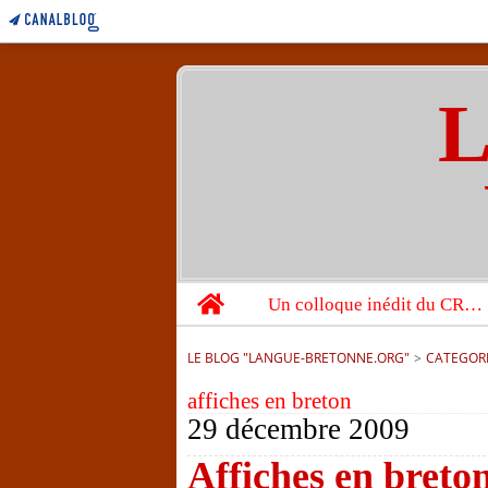
L
Home
Un colloque inédit du CRBC sur les victimes de l’année 1944
LE BLOG "LANGUE-BRETONNE.ORG"
>
CATEGOR
affiches en breton
29 décembre 2009
Affiches en breton