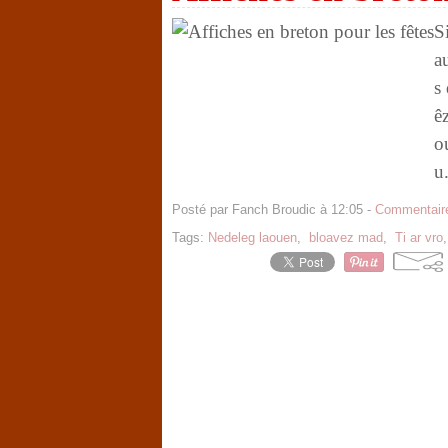
S
a
s
ê
o
u.
Posté par Fanch Broudic à 12:05 -
Commentaire
Tags:
Nedeleg laouen
,
bloavez mad
,
Ti ar vro