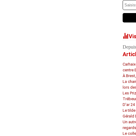
Vi
Depuis
Artic
Carhaix
centre 
À Brest
La chan
lors de
Les Pri
Trébeu
D’ar 24 
Le tilde
Gérald
Un autr
regard
Le coll