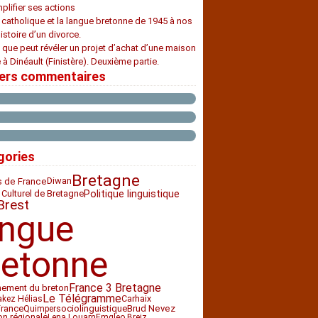
plifier ses actions
e catholique et la langue bretonne de 1945 à nos
histoire d’un divorce.
 que peut révéler un projet d’achat d’une maison
 à Dinéault (Finistère). Deuxième partie.
iers commentaires
gories
Bretagne
Diwan
s de France
 Culturel de Bretagne
Politique linguistique
Brest
angue
retonne
France 3 Bretagne
nement du breton
Le Télégramme
Carhaix
akez Hélias
France
sociolinguistique
Brud Nevez
Quimper
ion régionale
Lena Louarn
Emgleo Breiz