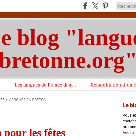
e blog "langu
bretonne.org
Les langues de France dans un imposant ouvrage sur la langue française que publient les Presses universitaires d’Oxford
IES
>
AFFICHES EN BRETON
Le bl
Vous êt
chercheu
bretonn
 pour les fêtes
Accueil