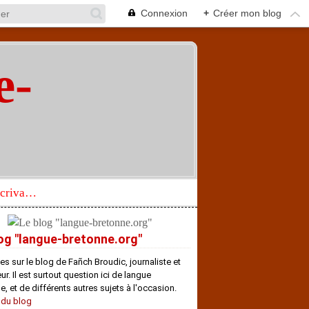
Connexion
+
Créer mon blog
e-
"
Réhabilitation d’un écrivain de langue bretonne aujourd’hui mal connu et méconnu
og "langue-bretonne.org"
es sur le blog de Fañch Broudic, journaliste et
r. Il est surtout question ici de langue
e, et de différents autres sujets à l'occasion.
 du blog